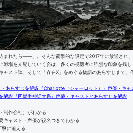
まれたら――」。そんな衝撃的な設定で2017年に放送され
に戦場を支配していく姿は、多くの視聴者に強烈な印象を残し
キャスト陣、そして「存在X」をめぐる物語のあらすじまで、
『Charlotte（シャーロット）』声優・
『四畳半神話大系』声優・キャストとあらすじを解説
・制作会社）がわかる
要キャスト・声優が役名つきでわかる
丁寧に追える