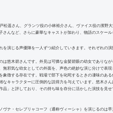
役の戸松遥さん、グランツ役の小林裕介さん、ヴァイス役の濱野
子さんなど、さらに豪華なキャストが加わり、物語のスケール
れを演じる声優陣を一人ずつ紹介していきます。それぞれの演
のは悠木碧さんです。外見は可憐な金髪碧眼の幼女でありなが
、無邪気な幼女としての外面を、声色の絶妙な演じ分けで表現
を象徴する存在です。戦場で部下を叱咤するときの凄味のある
雑なキャラクターに圧倒的な説得力を与えています。悠木さん
作品」と評しており、その持ち味を存分に活かした演技を見せ
ノヴナ・セレブリャコーフ（通称ヴィーシャ）を演じるのは早