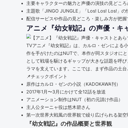
主要キャラクターの魅力と声優の演技の見どころ
主題歌「JINGO JUNGLE」「Los! Los! Lo
配信サービスや作品の見どころ・楽しみ方が把握
アニメ『幼女戦記』の声優・キ
TVアニメ『幼女戦記』は、カルロ・ゼンによる小説
作を手がけたのはNUTで、本作が同スタジオに
として戦場を駆けるギャップが大きな話題を呼び
ラマを支えています。ここでは、まず作品の土台
📌
チェックポイント
原作はカルロ・ゼンの小説（KADOKAWA刊）
2017年1月〜3月にかけて全12話を放送
アニメーション制作はNUT（初の元請け作品）
主人公ターニャ役は悠木碧さん
第一次世界大戦風の世界観で繰り広げられる架空
『幼女戦記』の作品概要と世界観