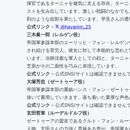
揮官であるターニャを健気に支える存在。ターニ
ストを生み出しています。激しい戦闘のなかでも
剤のような役割を果たしています。早見さんの透
公式リンク
–
@hayamin_25
三木眞一郎（レルゲン役）
帝国軍参謀本部のエーリッヒ・フォン・レルゲン
され続ける苦労人。彼女に対して本能的な恐れと
います。冷静沈着な軍人としての顔と、ターニャ
芝居がその二面性を巧みに表現しています。
公式リンク
– 公式SNS/サイトは確認できません
大塚芳忠（ゼートゥーア役）
帝国軍参謀本部の重鎮ハンス・フォン・ゼートゥ
抜いて重用していきます。落ち着いた重厚な声色
公式リンク
– 公式SNS/サイトは確認できません
玄田哲章（ルーデルドルフ役）
ゼートゥーアの盟友であるクルト・フォン・ルー
人物。玄田さんの力強く貫禄ある声が、帝国軍を