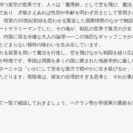
持つ架空の世界です。人々は「魔導師」として空を飛び、魔法
であり、才能さえあれば性別や年齢を問わず兵士として登用さ
、現実の20世紀初頭を思わせる緊迫した国際情勢のなかで物
ートサラリーマンでした。その魂が、戦乱の世界で孤児の少女
、内面に宿る冷徹な大人の論理――この強烈なギャップこそが
とどまらない独特の味わいを生み出しています。
れる装置を用いて魔法を行使し、空を飛びながら戦闘を繰り広
が特徴です。帝国は周囲を多くの国に囲まれた地政学的に厳し
ターニャは「いかにして安全な後方で穏やかに生き延びるか」
たどります。視聴者は、彼女の合理的すぎる思考と、それが裏
て一覧で確認しておきましょう。ベテラン勢が帝国軍の重鎮を