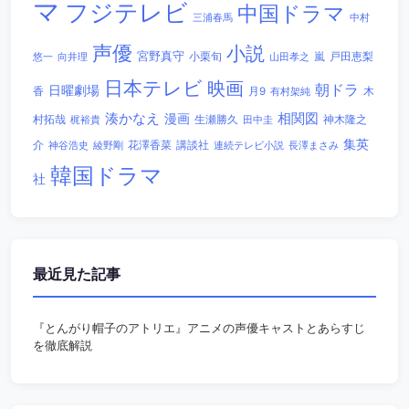
マ
フジテレビ
中国ドラマ
三浦春馬
中村
声優
小説
宮野真守
小栗旬
嵐
戸田恵梨
悠一
向井理
山田孝之
日本テレビ
映画
朝ドラ
日曜劇場
香
木
月9
有村架純
相関図
湊かなえ
漫画
村拓哉
生瀬勝久
田中圭
神木隆之
梶裕貴
集英
講談社
介
綾野剛
花澤香菜
連続テレビ小説
長澤まさみ
神谷浩史
韓国ドラマ
社
最近見た記事
『とんがり帽子のアトリエ』アニメの声優キャストとあらすじ
を徹底解説