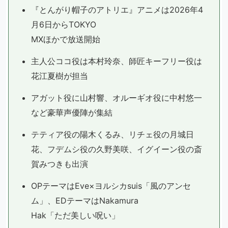
『とんがり帽子のアトリエ』アニメは2026年4
月6日からTOKYO
MXほかで放送開始
主人公ココ役は本村玲奈、師匠キーフリー役は
花江夏樹が担当
アガット役に山村響、オルーギオ役に中村悠一
など豪華声優陣が集結
テティア役の陽木くるみ、リチェ役の月城日
花、フデムシ役の久野美咲、イグイーン役の斎
賀みつきも出演
OPテーマはEve×ヨルシカsuis「風のアンセ
ム」、EDテーマはNakamura
Hak「ただ美しい呪い」