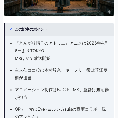
✔
この記事のポイント
『とんがり帽子のアトリエ』アニメは2026年4月
6日よりTOKYO
MXほかで放送開始
主人公ココ役は本村玲奈、キーフリー役は花江夏
樹が担当
アニメーション制作はBUG FILMS、監督は渡辺歩
が担当
OPテーマはEve×ヨルシカsuisの豪華コラボ「風
のアンセム」