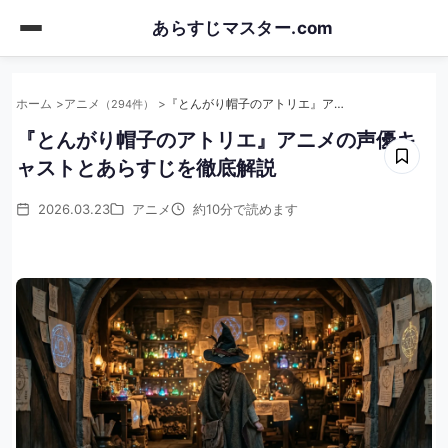
Skip
あらすじマスター.com
to
main
content
ホーム
アニメ
『とんがり帽子のアトリエ』アニメの声優キャストとあらすじを徹底解説
（294件）
『とんがり帽子のアトリエ』アニメの声優キ
ャストとあらすじを徹底解説
2026.03.23
アニメ
約10分で読めます