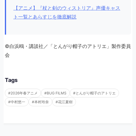
【アニメ】『杖と剣のウィストリア』声優キャス
ト一覧とあらすじを徹底解説
©白浜鴎・講談社／「とんがり帽子のアトリエ」製作委員
会
Tags
#2026年春アニメ
#BUG FILMS
#とんがり帽子のアトリエ
#中村悠一
#本村玲奈
#花江夏樹