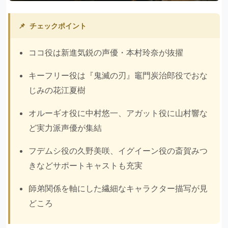
📌
チェックポイント
ココ役は新進気鋭の声優・本村玲奈が抜擢
キーフリー役は『鬼滅の刃』竈門炭治郎役でおな
じみの花江夏樹
オルーギオ役に中村悠一、アガット役に山村響な
ど実力派声優が集結
フデムシ役の久野美咲、イグイーン役の斎賀みつ
きなどサポートキャストも充実
師弟関係を軸にした繊細なキャラクター描写が見
どころ