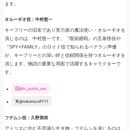
ます。
オルーギオ役：中村悠一
キーフリーの旧友であり実力派の魔法使い・オルーギオを
演じるのは、中村悠一です。『呪術廻戦』の五条悟役や
『SPY×FAMILY』のロイド役で知られるベテラン声優
が、キーフリーとの深い絆と信頼関係を持つオルーギオを
演じます。物語の重要な局面で活躍するキャラクターで
す。
@hi_yuichi_san
@nakamuraFF11
フデムシ役：久野美咲
アトリエに住む不思議な生き物・フデムシを演じるのは、