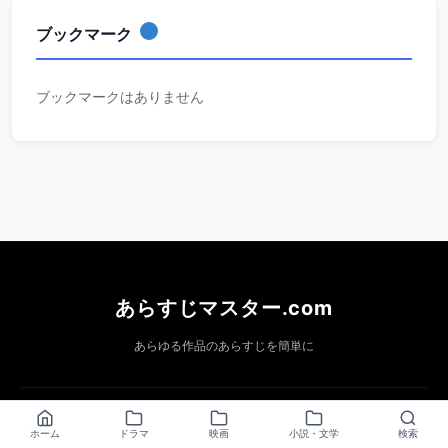
ブックマーク
ブックマークはありません
あらすじマスター.com
あらゆる作品のあらすじを簡単に
ホーム
プライバシーポリシー
特定商取引法表記
運営者情報
ホーム
ドラマ
映画
小説・文学
検索