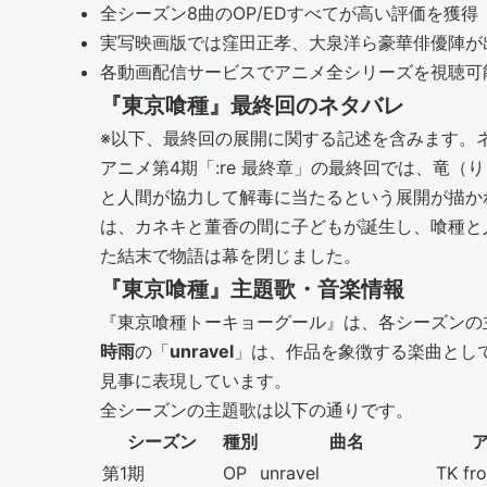
全シーズン8曲のOP/EDすべてが高い評価を獲得
実写映画版では窪田正孝、大泉洋ら豪華俳優陣が
各動画配信サービスでアニメ全シリーズを視聴可
『東京喰種』最終回のネタバレ
※以下、最終回の展開に関する記述を含みます。
アニメ第4期「:re 最終章」の最終回では、竜
と人間が協力して解毒に当たるという展開が描か
は、カネキと董香の間に子どもが誕生し、喰種と
た結末で物語は幕を閉じました。
『東京喰種』主題歌・音楽情報
『東京喰種トーキョーグール』は、各シーズンの
時雨
の「
unravel
」は、作品を象徴する楽曲とし
見事に表現しています。
全シーズンの主題歌は以下の通りです。
シーズン
種別
曲名
第1期
OP
unravel
TK f