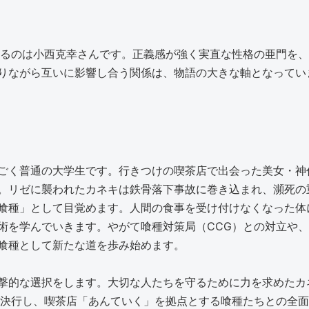
じるのは小西克幸さんです。正義感が強く実直な性格の亜門を
りながら互いに影響し合う関係は、物語の大きな軸となってい
ごく普通の大学生です。行きつけの喫茶店で出会った美女・神
。リゼに襲われたカネキは鉄骨落下事故に巻き込まれ、瀕死の
喰種」として目覚めます。人間の食事を受け付けなくなった体
術を学んでいきます。やがて喰種対策局（CCG）との対立や
喰種として新たな道を歩み始めます。
撃的な選択をします。大切な人たちを守るために力を求めたカ
を決行し、喫茶店「あんていく」を拠点とする喰種たちとの全