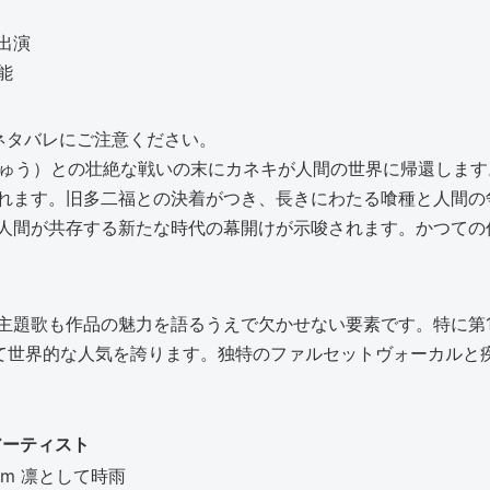
出演
能
ネタバレにご注意ください。
（りゅう）との壮絶な戦いの末にカネキが人間の世界に帰還しま
れます。旧多二福との決着がつき、長きにわたる喰種と人間の
人間が共存する新たな時代の幕開けが示唆されます。かつての
主題歌も作品の魅力を語るうえで欠かせない要素です。特に第
て世界的な人気を誇ります。独特のファルセットヴォーカルと
アーティスト
rom 凛として時雨