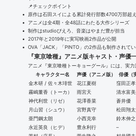
📌
チェックポイント
原作は石田スイによる累計発行部数4700万部超
アニメは全4期・全48話にわたる大作シリーズ
制作はstudioぴえろ、音楽はやまだ豊が担当
2017年と2019年に実写映画2作品が公開
OVA「JACK」「PINTO」の2作品も制作されて
『東京喰種』アニメ版キャスト・声優
アニメ『東京喰種トーキョーグール』には、実力
キャラクター名
声優（アニメ版）
俳優（
金木研 / 佐々木琲世
花江夏樹
窪田正孝
霧嶋董香（トーカ）
雨宮天
清水富美
神代利世（リゼ）
花澤香菜
蒼井優
月山習（シュウ）
宮野真守
松田翔太
亜門鋼太朗
小西克幸
鈴木伸之
永近英良（ヒデ）
豊永利行
–