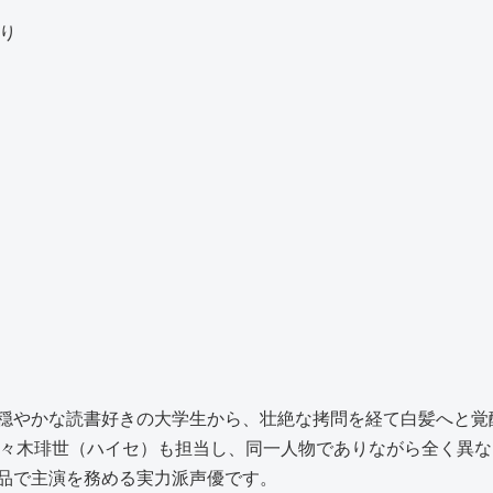
り
穏やかな読書好きの大学生から、壮絶な拷問を経て白髪へと覚
た佐々木琲世（ハイセ）も担当し、同一人物でありながら全く異
品で主演を務める実力派声優です。