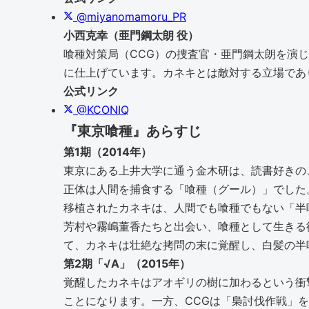
@miyanomamoru_PR
小西克幸（亜門鋼太朗 役）
喰種対策局（CCG）の捜査官・亜門鋼太朗を演
に仕上げています。カネキとは敵対する立場であ
公式リンク
@KCONIQ
『東京喰種』あらすじ
第1期（2014年）
東京にある上井大学に通う金木研は、読書好きの
正体は人間を捕食する「喰種（グール）」でした
移植されたカネキは、人間でも喰種でもない「半
芳村や霧嶋董香たちと出会い、喰種として生きる
て、カネキは壮絶な拷問の末に覚醒し、白髪の半
第2期「√A」（2015年）
覚醒したカネキはアオギリの樹に加わるという衝
ことになります。一方、CCGは「梟討伐作戦」