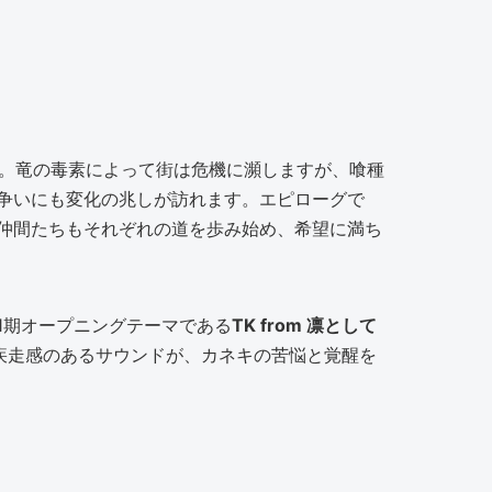
す。竜の毒素によって街は危機に瀕しますが、喰種
争いにも変化の兆しが訪れます。エピローグで
仲間たちもそれぞれの道を歩み始め、希望に満ち
1期オープニングテーマである
TK from 凛として
疾走感のあるサウンドが、カネキの苦悩と覚醒を