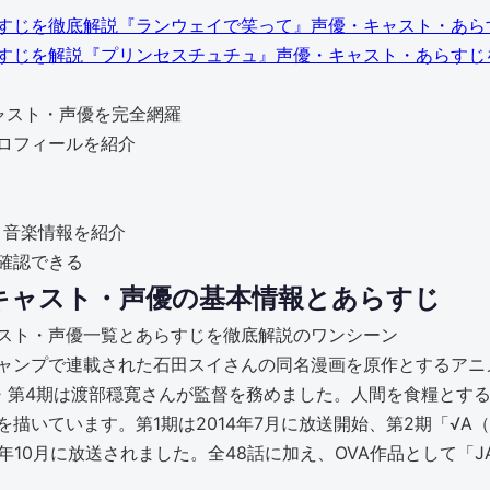
『ランウェイで笑って』声優・キャスト・あら
『プリンセスチュチュ』声優・キャスト・あらすじ
ャスト・声優を完全網羅
ロフィールを紹介
歌・音楽情報を紹介
確認できる
キャスト・声優の基本情報とあらすじ
ンプで連載された石田スイさんの同名漫画を原作とするアニメ作
期・第4期は渡部穏寛さんが監督を務めました。人間を食糧とす
ています。第1期は2014年7月に放送開始、第2期「√A（ルート
18年10月に放送されました。全48話に加え、OVA作品として「J