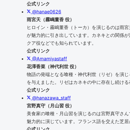
公式リンク
@hanae0626
雨宮天（霧嶋董香 役）
ヒロイン・霧嶋董香（トーカ）を演じるのは雨宮
が魅力的に引き出しています。カネキとの関係が
クア役などでも知られています。
公式リンク
@Amamiyastaff
花澤香菜（神代利世 役）
物語の発端となる喰種・神代利世（リゼ）を演じ
を与えました。リゼはカネキの中に存在し続ける
公式リンク
@hanazawa_staff
宮野真守（月山習 役）
美食家の喰種・月山習を演じるのは宮野真守さん
魅力的に演じています。フランス語を交えた芝居
公式リンク