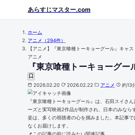
Skip
あらすじマスター.com
to
main
content
ホーム
アニメ
（294件）
【アニメ】『東京喰種トーキョーグール』キャス
アニメ
『東京喰種トーキョーグー
2026.02.20
2026.02.22
アニメ
約13
『東京喰種トーキョーグール』は、石田スイさん原
ーズと実写映画2作品が制作され、日本のみなら
姿は、多くの視聴者の心を掴みました。本記事で
なくお届けします。
📌
この記事の前に読みたい関連記事