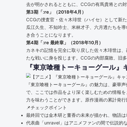
去が明かされるとともに、CCGの有馬貴将との
第3期「:re」（2018年4月）
CCGの捜査官・佐々木琲世（ハイセ）として新
瓜江久生、不知吟士、米林才子、六月透たちを導
き合うことになります。
第4期「:re 最終章」（2018年10月）
カネキの記憶を完全に取り戻した佐々木琲世は、
たな戦いに身を投じます。CCGの内部腐敗、旧
『東京喰種トーキョーグール』
『東京喰種トーキョーグール』の魅力は、豪華声
で、ここでは作品をより深く楽しむための情報を
力を味わうことができます。原作漫画の累計発行
📌
チェックポイント
最終回では金木研と董香の未来が描かれ、物語は
代表曲「unravel」はアニメファンの間で伝説