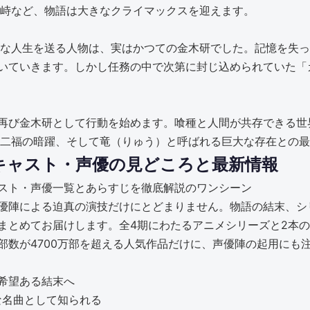
対峙など、物語は大きなクライマックスを迎えます。
たな人生を送る人物は、実はかつての金木研でした。記憶を失
いていきます。しかし任務の中で次第に封じ込められていた「
再び金木研として行動を始めます。喰種と人間が共存できる世
多二福の暗躍、そして竜（りゅう）と呼ばれる巨大な存在との
キャスト・声優の見どころと最新情報
優陣による迫真の演技だけにとどまりません。物語の結末、シ
まとめてお届けします。全4期にわたるアニメシリーズと2本
部数が4700万部を超える人気作品だけに、声優陣の起用にも
希望ある結末へ
的な名曲として知られる