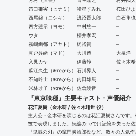
芳村（店長）
菅生隆之
村井國夫
笛口雛実（ヒナミ）
諸星すみれ
桜田ひよ
西尾錦（ニシキ）
浅沼晋太郎
白石隼也
四方蓮示（ヨモ）
中村悠一
–
ウタ
櫻井孝宏
–
霧嶋絢都（アヤト）
梶裕貴
–
真戸呉緒（マド）
大川透
大泉洋
入見カヤ
伊藤静
佐々木希
瓜江久生（※:reから）
石川界人
–
不知吟士（※:reから）
内田雄馬
–
米林才子（※:reから）
佐倉綾音
–
『東京喰種』主要キャスト・声優紹介
花江夏樹（金木研 / 佐々木琲世 役）
主人公・金木研を演じるのは花江夏樹さんです。
技で表現しました。続編の:reでは記憶を失っ
『鬼滅の刃』の竈門炭治郎役など、数々の人気作