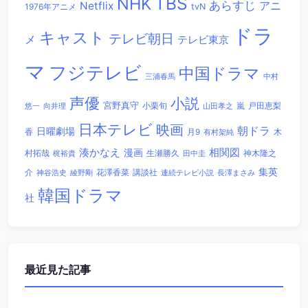
TBS
NHK
あらすじ
アニ
Netflix
1976年アニメ
tvN
ドラ
キャスト
テレビ朝日
メ
テレビ東京
マ
フジテレビ
中国ドラマ
三浦春馬
中村
声優
小説
宮野真守
小栗旬
嵐
戸田恵梨
悠一
向井理
山田孝之
日本テレビ
映画
朝ドラ
日曜劇場
香
木
月9
有村架純
相関図
湊かなえ
漫画
村拓哉
生瀬勝久
田中圭
神木隆之
梶裕貴
集英
講談社
介
綾野剛
花澤香菜
連続テレビ小説
長澤まさみ
神谷浩史
韓国ドラマ
社
最近見た記事