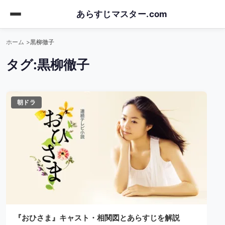
Skip
あらすじマスター.com
to
main
ホーム
黒柳徹子
content
タグ:
黒柳徹子
朝ドラ
『おひさま』キャスト・相関図とあらすじを解説