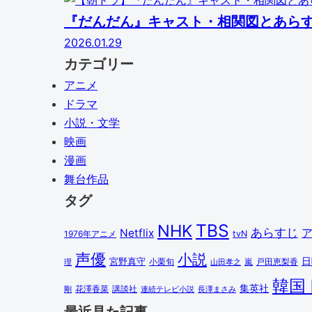
『だんだん』キャスト・相関図とあら
2026.01.29
カテゴリー
アニメ
ドラマ
小説・文学
映画
漫画
舞台作品
タグ
TBS
NHK
あらすじ
Netflix
1976年アニメ
tvN
声優
小説
日
宮野真守
小栗旬
嵐
戸田恵梨香
理
山田孝之
韓国
集英社
講談社
剛
花澤香菜
連続テレビ小説
長澤まさみ