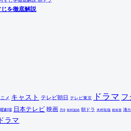
朝ドラ
すじを徹底解説
ドラマ
フ
キャスト
テレビ朝日
アニメ
テレビ東京
日本テレビ
映画
朝ドラ
湊
曜劇場
木村拓哉
月9
有村架純
梶裕貴
ドラマ