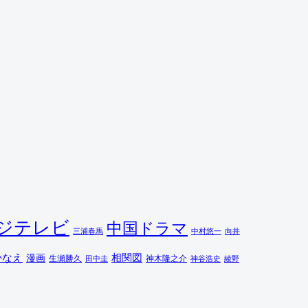
ジテレビ
中国ドラマ
三浦春馬
中村悠一
向井
相関図
かなえ
漫画
生瀬勝久
田中圭
神木隆之介
綾野
神谷浩史