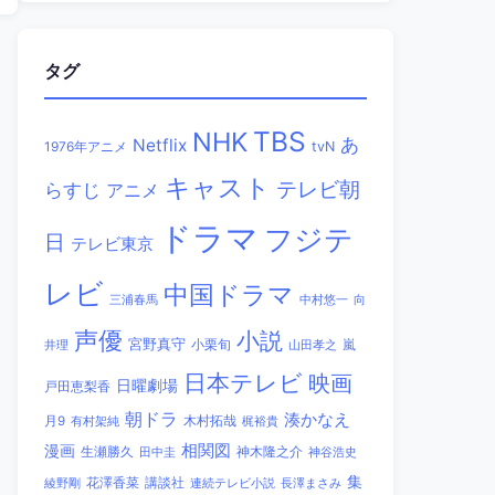
タグ
TBS
NHK
あ
Netflix
1976年アニメ
tvN
キャスト
テレビ朝
らすじ
アニメ
ドラマ
フジテ
日
テレビ東京
レビ
中国ドラマ
三浦春馬
中村悠一
向
声優
小説
宮野真守
小栗旬
嵐
井理
山田孝之
日本テレビ
映画
日曜劇場
戸田恵梨香
朝ドラ
湊かなえ
木村拓哉
月9
有村架純
梶裕貴
相関図
漫画
生瀬勝久
田中圭
神木隆之介
神谷浩史
集
講談社
綾野剛
花澤香菜
連続テレビ小説
長澤まさみ