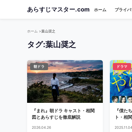
Skip
あらすじマスター.com
ホーム
プライバ
to
main
content
ホーム
葉山奨之
タグ:
葉山奨之
朝ドラ
ドラマ
『まれ』朝ドラ キャスト・相関
『僕た
図とあらすじを徹底解説
ト・相
2026.04.26
2025.11.0