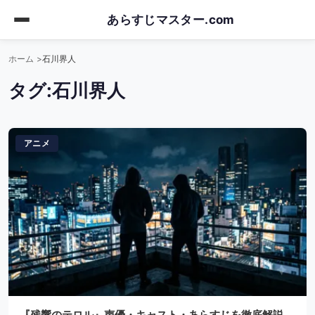
Skip
あらすじマスター.com
to
main
ホーム
石川界人
content
タグ:
石川界人
アニメ
『残響のテロル』声優・キャスト・あらすじを徹底解説