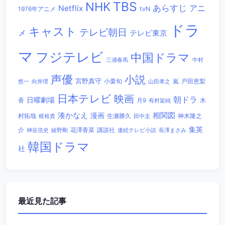
TBS
NHK
あらすじ
アニ
Netflix
1976年アニメ
tvN
ドラ
キャスト
テレビ朝日
メ
テレビ東京
マ
フジテレビ
中国ドラマ
三浦春馬
中村
声優
小説
宮野真守
小栗旬
嵐
戸田恵梨
悠一
向井理
山田孝之
日本テレビ
映画
朝ドラ
日曜劇場
香
木
月9
有村架純
相関図
湊かなえ
漫画
村拓哉
生瀬勝久
田中圭
神木隆之
梶裕貴
集英
講談社
介
綾野剛
花澤香菜
連続テレビ小説
長澤まさみ
神谷浩史
韓国ドラマ
社
最近見た記事