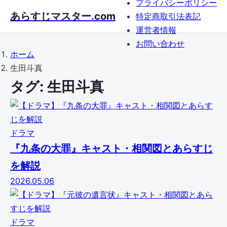
プライバシーポリシー
Skip
あらすじマスター.com
特定商取引法表記
to
運営者情報
main
お問い合わせ
content
ホーム
生田斗真
タグ:
生田斗真
ドラマ
『九条の大罪』キャスト・相関図とあらすじ
を解説
2026.05.06
ドラマ