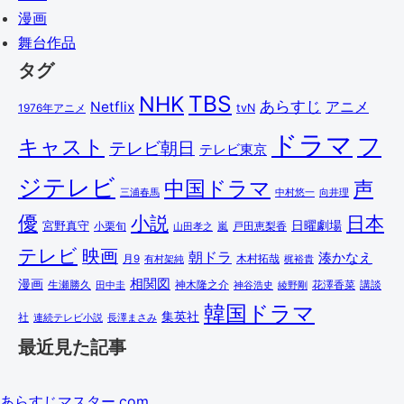
漫画
舞台作品
タグ
TBS
NHK
あらすじ
アニメ
Netflix
1976年アニメ
tvN
ドラマ
フ
キャスト
テレビ朝日
テレビ東京
ジテレビ
中国ドラマ
声
三浦春馬
中村悠一
向井理
優
小説
日本
日曜劇場
宮野真守
小栗旬
嵐
戸田恵梨香
山田孝之
テレビ
映画
朝ドラ
湊かなえ
木村拓哉
月9
有村架純
梶裕貴
相関図
漫画
講談
生瀬勝久
田中圭
神木隆之介
綾野剛
花澤香菜
神谷浩史
韓国ドラマ
集英社
社
連続テレビ小説
長澤まさみ
最近見た記事
あらすじマスター.com