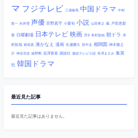
マ
フジテレビ
中国ドラマ
三浦春馬
中村
声優
小説
宮野真守
小栗旬
嵐
戸田恵梨
悠一
向井理
山田孝之
日本テレビ
映画
朝ドラ
日曜劇場
香
木
月9
有村架純
相関図
湊かなえ
漫画
村拓哉
生瀬勝久
田中圭
神木隆之
梶裕貴
集英
講談社
介
綾野剛
花澤香菜
連続テレビ小説
長澤まさみ
神谷浩史
韓国ドラマ
社
最近見た記事
最近見た記事はありません。