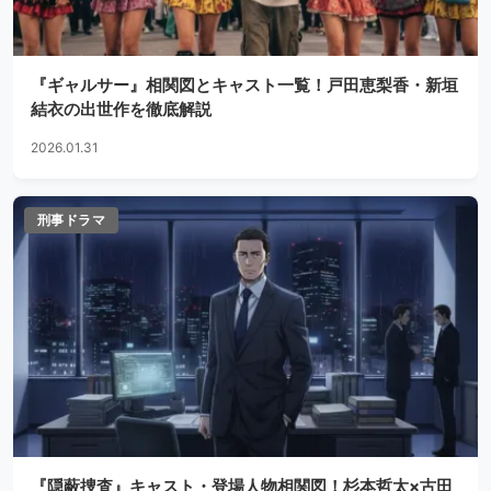
『ギャルサー』相関図とキャスト一覧！戸田恵梨香・新垣
結衣の出世作を徹底解説
2026.01.31
刑事ドラマ
『隠蔽捜査』キャスト・登場人物相関図！杉本哲太×古田