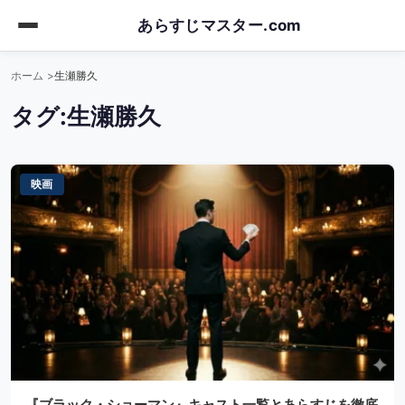
Skip
あらすじマスター.com
to
main
ホーム
生瀬勝久
content
タグ:
生瀬勝久
映画
『ブラック・ショーマン』キャスト一覧とあらすじを徹底