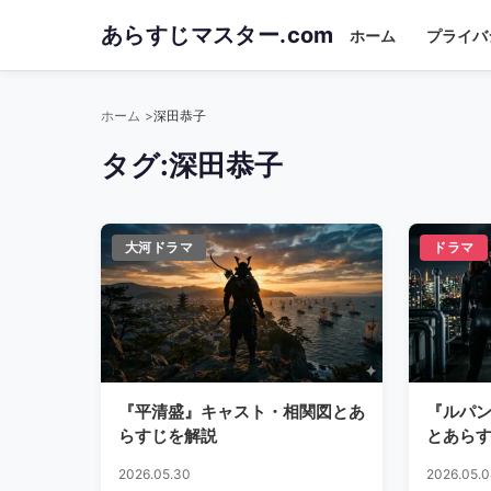
Skip
あらすじマスター.com
ホーム
プライバ
to
main
content
ホーム
深田恭子
タグ:
深田恭子
大河ドラマ
ドラマ
『平清盛』キャスト・相関図とあ
『ルパ
らすじを解説
とあら
2026.05.30
2026.05.