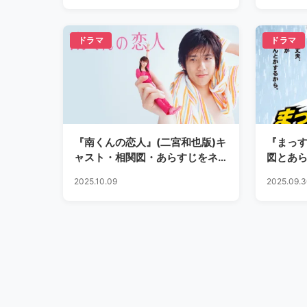
ドラマ
ドラマ
『南くんの恋人』(二宮和也版)キ
『まっ
ャスト・相関図・あらすじをネタ
図とあ
バレ
2025.10.09
2025.09.