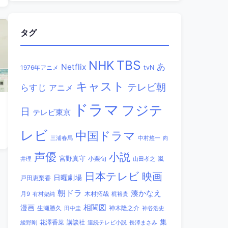
タグ
TBS
NHK
あ
Netflix
1976年アニメ
tvN
キャスト
テレビ朝
らすじ
アニメ
ドラマ
フジテ
日
テレビ東京
レビ
中国ドラマ
三浦春馬
中村悠一
向
声優
小説
宮野真守
小栗旬
嵐
井理
山田孝之
日本テレビ
映画
日曜劇場
戸田恵梨香
朝ドラ
湊かなえ
木村拓哉
月9
有村架純
梶裕貴
相関図
漫画
生瀬勝久
田中圭
神木隆之介
神谷浩史
集
講談社
綾野剛
花澤香菜
連続テレビ小説
長澤まさみ