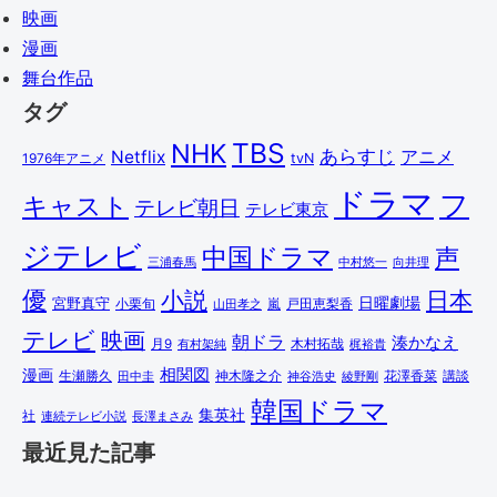
映画
漫画
舞台作品
タグ
TBS
NHK
あらすじ
アニメ
Netflix
1976年アニメ
tvN
ドラマ
フ
キャスト
テレビ朝日
テレビ東京
ジテレビ
中国ドラマ
声
三浦春馬
中村悠一
向井理
優
小説
日本
日曜劇場
宮野真守
小栗旬
嵐
戸田恵梨香
山田孝之
テレビ
映画
朝ドラ
湊かなえ
木村拓哉
月9
有村架純
梶裕貴
相関図
漫画
講談
生瀬勝久
田中圭
神木隆之介
綾野剛
花澤香菜
神谷浩史
韓国ドラマ
集英社
社
連続テレビ小説
長澤まさみ
最近見た記事