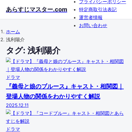
プライバシーポリシー
Skip
あらすじマスター.com
特定商取引法表記
to
運営者情報
main
お問い合わせ
content
ホーム
浅利陽介
タグ:
浅利陽介
ドラマ
『義母と娘のブルース』キャスト・相関図｜
登場人物の関係をわかりやすく解説
2025.12.11
ドラマ