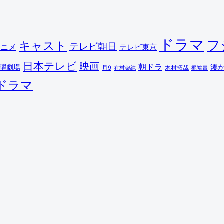
ドラマ
フ
キャスト
テレビ朝日
アニメ
テレビ東京
日本テレビ
映画
朝ドラ
湊
曜劇場
木村拓哉
月9
有村架純
梶裕貴
ドラマ