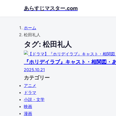
Skip
あらすじマスター.com
to
main
content
ホーム
松田礼人
タグ:
松田礼人
『ホリデイラブ』キャスト・相関図・
2025.10.21
カテゴリー
アニメ
ドラマ
小説・文学
映画
漫画