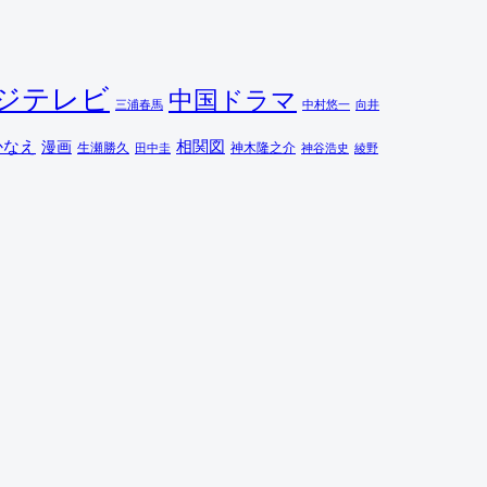
ジテレビ
中国ドラマ
三浦春馬
中村悠一
向井
相関図
かなえ
漫画
生瀬勝久
田中圭
神木隆之介
綾野
神谷浩史