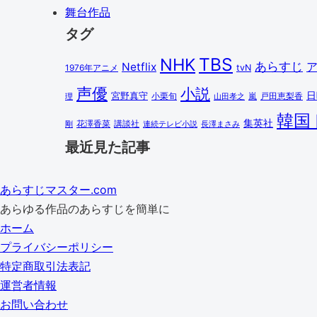
舞台作品
タグ
TBS
NHK
あらすじ
Netflix
1976年アニメ
tvN
声優
小説
日
宮野真守
小栗旬
嵐
戸田恵梨香
理
山田孝之
韓国
集英社
講談社
剛
花澤香菜
連続テレビ小説
長澤まさみ
最近見た記事
あらすじマスター.com
あらゆる作品のあらすじを簡単に
ホーム
プライバシーポリシー
特定商取引法表記
運営者情報
お問い合わせ