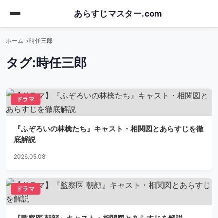
Skip
あらすじマスター.com
to
main
ホーム
時任三郎
content
タグ:
時任三郎
ドラマ
『ふぞろいの林檎たち』キャスト・相関図とあらすじを徹
底解説
2026.05.08
ドラマ