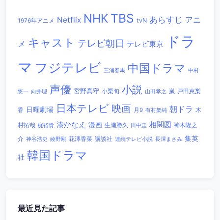
TBS
NHK
あらすじ
アニ
Netflix
1976年アニメ
tvN
ドラ
キャスト
テレビ朝日
メ
テレビ東京
マ
フジテレビ
中国ドラマ
三浦春馬
中村
声優
小説
宮野真守
小栗旬
嵐
戸田恵梨
悠一
向井理
山田孝之
日本テレビ
映画
朝ドラ
日曜劇場
香
木
月9
有村架純
相関図
湊かなえ
漫画
村拓哉
生瀬勝久
田中圭
神木隆之
梶裕貴
集英
講談社
介
綾野剛
花澤香菜
連続テレビ小説
長澤まさみ
神谷浩史
韓国ドラマ
社
最近見た記事