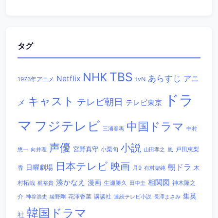
タグ
TBS
NHK
あらすじ
アニ
Netflix
1976年アニメ
tvN
ドラ
キャスト
テレビ朝日
メ
テレビ東京
マ
フジテレビ
中国ドラマ
三浦春馬
中村
声優
小説
宮野真守
小栗旬
嵐
戸田恵梨
悠一
向井理
山田孝之
日本テレビ
映画
朝ドラ
日曜劇場
香
木
月9
有村架純
相関図
湊かなえ
漫画
村拓哉
生瀬勝久
田中圭
神木隆之
梶裕貴
集英
講談社
介
綾野剛
花澤香菜
連続テレビ小説
長澤まさみ
神谷浩史
韓国ドラマ
社