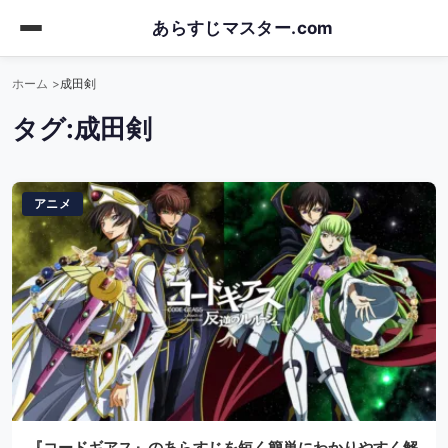
Skip
あらすじマスター.com
to
main
ホーム
成田剣
content
タグ:
成田剣
アニメ
『コードギアス』のあらすじを短く簡単にわかりやすく解