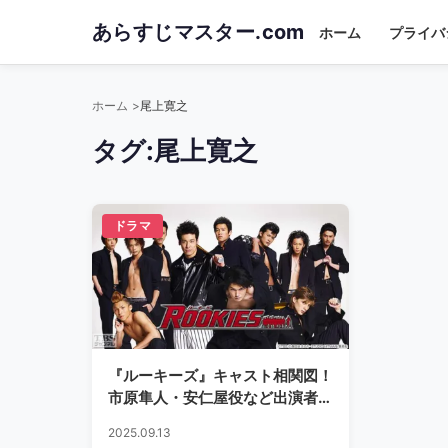
Skip
あらすじマスター.com
ホーム
プライバ
to
main
content
ホーム
尾上寛之
タグ:
尾上寛之
ドラマ
『ルーキーズ』キャスト相関図！
市原隼人・安仁屋役など出演者一
覧
2025.09.13