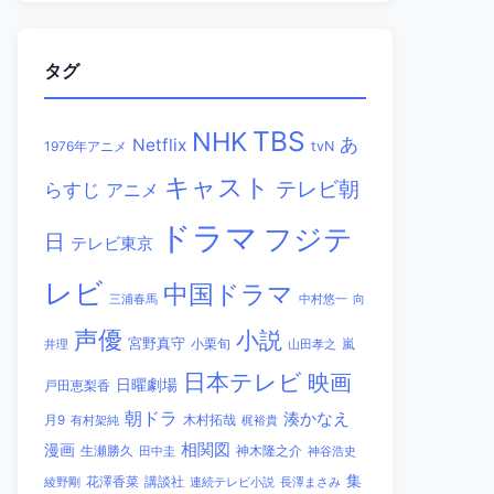
タグ
TBS
NHK
あ
Netflix
1976年アニメ
tvN
キャスト
テレビ朝
らすじ
アニメ
ドラマ
フジテ
日
テレビ東京
レビ
中国ドラマ
三浦春馬
中村悠一
向
声優
小説
宮野真守
小栗旬
嵐
井理
山田孝之
日本テレビ
映画
日曜劇場
戸田恵梨香
朝ドラ
湊かなえ
木村拓哉
月9
有村架純
梶裕貴
相関図
漫画
生瀬勝久
田中圭
神木隆之介
神谷浩史
集
講談社
綾野剛
花澤香菜
連続テレビ小説
長澤まさみ