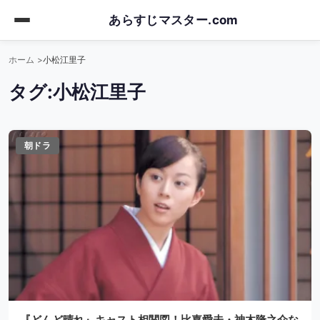
Skip
あらすじマスター.com
to
main
ホーム
小松江里子
content
タグ:
小松江里子
朝ドラ
『どんど晴れ』キャスト相関図！比嘉愛未・神木隆之介な