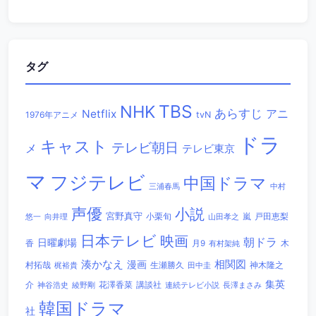
タグ
TBS
NHK
あらすじ
アニ
Netflix
1976年アニメ
tvN
ドラ
キャスト
テレビ朝日
メ
テレビ東京
マ
フジテレビ
中国ドラマ
三浦春馬
中村
声優
小説
宮野真守
小栗旬
嵐
戸田恵梨
悠一
向井理
山田孝之
日本テレビ
映画
朝ドラ
日曜劇場
香
木
月9
有村架純
相関図
湊かなえ
漫画
村拓哉
生瀬勝久
田中圭
神木隆之
梶裕貴
集英
講談社
介
綾野剛
花澤香菜
連続テレビ小説
長澤まさみ
神谷浩史
韓国ドラマ
社