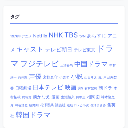
タグ
TBS
NHK
あらすじ
アニ
Netflix
1976年アニメ
tvN
ドラ
キャスト
テレビ朝日
メ
テレビ東京
マ
フジテレビ
中国ドラマ
三浦春馬
中村
声優
小説
宮野真守
小栗旬
嵐
戸田恵梨
悠一
向井理
山田孝之
日本テレビ
映画
朝ドラ
日曜劇場
香
木
月9
有村架純
相関図
湊かなえ
漫画
村拓哉
生瀬勝久
田中圭
神木隆之
梶裕貴
集英
講談社
介
綾野剛
花澤香菜
連続テレビ小説
長澤まさみ
神谷浩史
韓国ドラマ
社