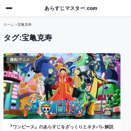
Skip
あらすじマスター.com
to
main
ホーム
宝亀克寿
content
タグ:
宝亀克寿
漫画/アニメ
『ワンピース』のあらすじをざっくりとネタバレ解説