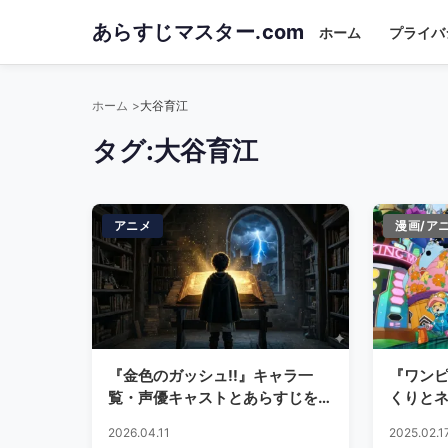
Skip
あらすじマスター.com
ホーム
プライバ
to
main
content
ホーム
大谷育江
タグ:
大谷育江
アニメ
漫画/ア
『金色のガッシュ!!』キャラ一
『ワン
覧・声優キャストとあらすじを徹
くりと
底解説
2026.04.11
2025.02.1