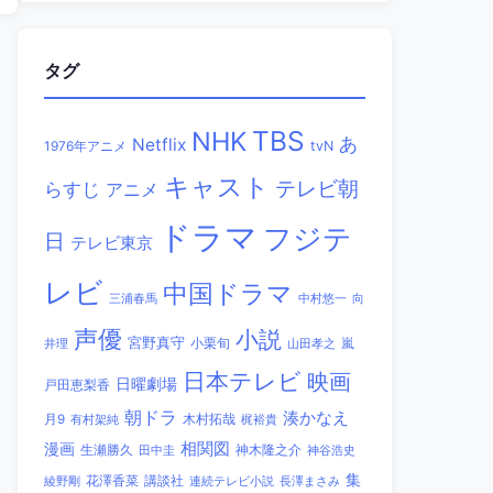
タグ
TBS
NHK
あ
Netflix
1976年アニメ
tvN
キャスト
テレビ朝
らすじ
アニメ
ドラマ
フジテ
日
テレビ東京
レビ
中国ドラマ
三浦春馬
中村悠一
向
声優
小説
宮野真守
小栗旬
嵐
井理
山田孝之
日本テレビ
映画
日曜劇場
戸田恵梨香
朝ドラ
湊かなえ
木村拓哉
月9
有村架純
梶裕貴
相関図
漫画
生瀬勝久
田中圭
神木隆之介
神谷浩史
集
講談社
綾野剛
花澤香菜
連続テレビ小説
長澤まさみ