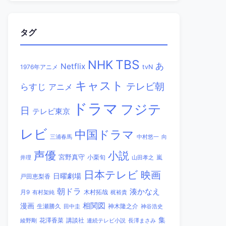
タグ
TBS
NHK
あ
Netflix
1976年アニメ
tvN
キャスト
テレビ朝
らすじ
アニメ
ドラマ
フジテ
日
テレビ東京
レビ
中国ドラマ
三浦春馬
中村悠一
向
声優
小説
宮野真守
小栗旬
嵐
井理
山田孝之
日本テレビ
映画
日曜劇場
戸田恵梨香
朝ドラ
湊かなえ
木村拓哉
月9
有村架純
梶裕貴
相関図
漫画
生瀬勝久
田中圭
神木隆之介
神谷浩史
集
講談社
綾野剛
花澤香菜
連続テレビ小説
長澤まさみ