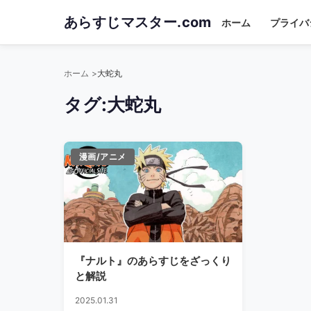
Skip
あらすじマスター.com
ホーム
プライバ
to
main
content
ホーム
大蛇丸
タグ:
大蛇丸
漫画/アニメ
『ナルト』のあらすじをざっくり
と解説
2025.01.31