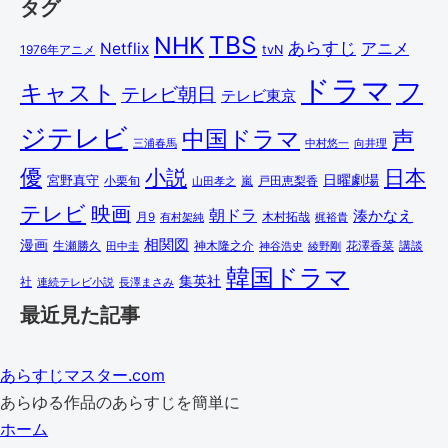
タグ
TBS
NHK
あらすじ
アニメ
Netflix
1976年アニメ
tvN
ドラマ
フ
キャスト
テレビ朝日
テレビ東京
ジテレビ
中国ドラマ
声
三浦春馬
中村悠一
向井理
優
小説
日本
日曜劇場
宮野真守
小栗旬
嵐
戸田恵梨香
山田孝之
テレビ
映画
朝ドラ
湊かなえ
木村拓哉
月9
有村架純
梶裕貴
相関図
漫画
講談
生瀬勝久
田中圭
神木隆之介
綾野剛
花澤香菜
神谷浩史
韓国ドラマ
集英社
社
連続テレビ小説
長澤まさみ
最近見た記事
あらすじマスター.com
あらゆる作品のあらすじを簡単に
ホーム