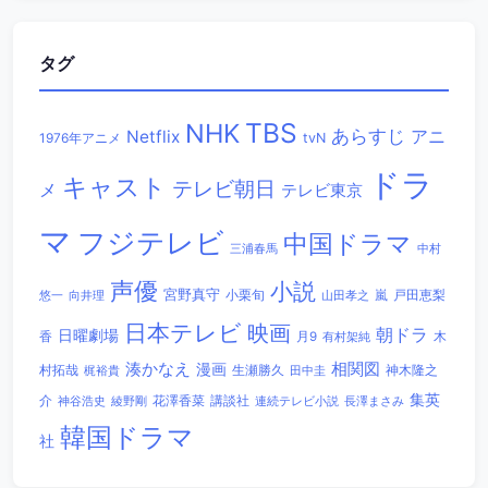
タグ
TBS
NHK
あらすじ
アニ
Netflix
1976年アニメ
tvN
ドラ
キャスト
テレビ朝日
メ
テレビ東京
マ
フジテレビ
中国ドラマ
三浦春馬
中村
声優
小説
宮野真守
小栗旬
嵐
戸田恵梨
悠一
向井理
山田孝之
日本テレビ
映画
朝ドラ
日曜劇場
香
木
月9
有村架純
相関図
湊かなえ
漫画
村拓哉
生瀬勝久
田中圭
神木隆之
梶裕貴
集英
講談社
介
綾野剛
花澤香菜
連続テレビ小説
長澤まさみ
神谷浩史
韓国ドラマ
社