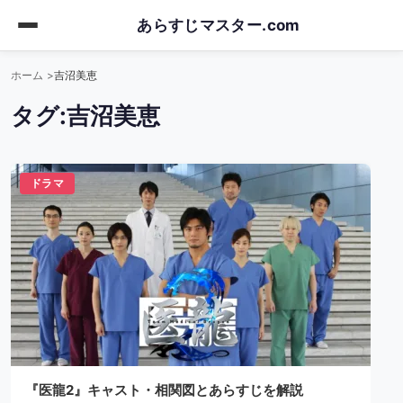
Skip
あらすじマスター.com
to
main
ホーム
吉沼美恵
content
タグ:
吉沼美恵
ドラマ
『医龍2』キャスト・相関図とあらすじを解説