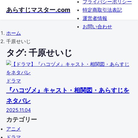
プライバシーポリシー
Skip
あらすじマスター.com
特定商取引法表記
to
運営者情報
main
お問い合わせ
content
ホーム
千原せいじ
タグ:
千原せいじ
ドラマ
『ハコヅメ』キャスト・相関図・あらすじを
ネタバレ
2025.11.04
カテゴリー
アニメ
ドラマ