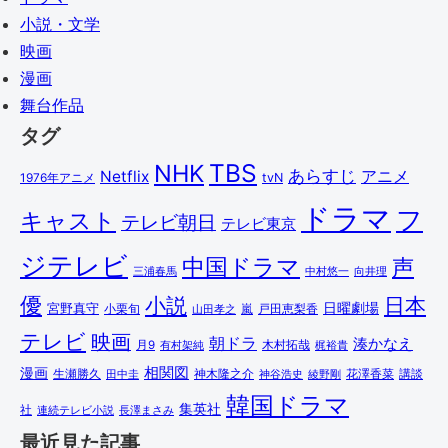
小説・文学
映画
漫画
舞台作品
タグ
TBS
NHK
あらすじ
アニメ
Netflix
1976年アニメ
tvN
ドラマ
フ
キャスト
テレビ朝日
テレビ東京
ジテレビ
中国ドラマ
声
三浦春馬
中村悠一
向井理
優
小説
日本
日曜劇場
宮野真守
小栗旬
嵐
戸田恵梨香
山田孝之
テレビ
映画
朝ドラ
湊かなえ
木村拓哉
月9
有村架純
梶裕貴
相関図
漫画
講談
生瀬勝久
田中圭
神木隆之介
綾野剛
花澤香菜
神谷浩史
韓国ドラマ
集英社
社
連続テレビ小説
長澤まさみ
最近見た記事