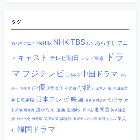
タグ
TBS
NHK
あらすじ
アニ
Netflix
1976年アニメ
tvN
ドラ
キャスト
テレビ朝日
メ
テレビ東京
マ
フジテレビ
中国ドラマ
三浦春馬
中村
声優
小説
宮野真守
小栗旬
嵐
戸田恵梨
悠一
向井理
山田孝之
日本テレビ
映画
朝ドラ
日曜劇場
香
木
月9
有村架純
相関図
湊かなえ
漫画
村拓哉
生瀬勝久
田中圭
神木隆之
梶裕貴
集英
講談社
介
綾野剛
花澤香菜
連続テレビ小説
長澤まさみ
神谷浩史
韓国ドラマ
社