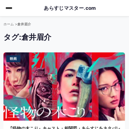
Skip
あらすじマスター.com
to
main
ホーム
倉井眉介
content
タグ:
倉井眉介
映画
『怪物の木こり』キャスト・相関図・あらすじをネタバレ