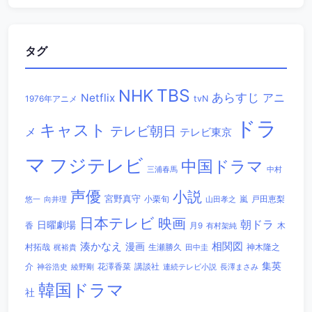
タグ
TBS
NHK
あらすじ
アニ
Netflix
1976年アニメ
tvN
ドラ
キャスト
テレビ朝日
メ
テレビ東京
マ
フジテレビ
中国ドラマ
三浦春馬
中村
声優
小説
宮野真守
小栗旬
嵐
戸田恵梨
悠一
向井理
山田孝之
日本テレビ
映画
朝ドラ
日曜劇場
香
木
月9
有村架純
相関図
湊かなえ
漫画
村拓哉
生瀬勝久
田中圭
神木隆之
梶裕貴
集英
講談社
介
綾野剛
花澤香菜
連続テレビ小説
長澤まさみ
神谷浩史
韓国ドラマ
社