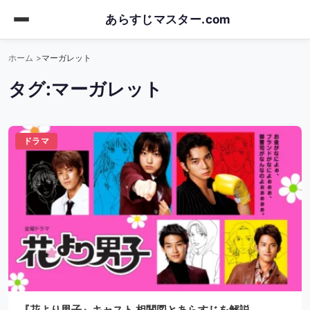
Skip
あらすじマスター.com
to
main
ホーム
マーガレット
content
タグ:
マーガレット
ドラマ
『花より男子』キャスト 相関図とあらすじを解説