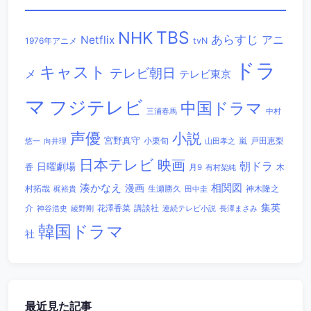
TBS
NHK
あらすじ
アニ
Netflix
1976年アニメ
tvN
ドラ
キャスト
テレビ朝日
メ
テレビ東京
マ
フジテレビ
中国ドラマ
三浦春馬
中村
声優
小説
宮野真守
小栗旬
嵐
戸田恵梨
悠一
向井理
山田孝之
日本テレビ
映画
朝ドラ
日曜劇場
香
木
月9
有村架純
相関図
湊かなえ
漫画
村拓哉
生瀬勝久
田中圭
神木隆之
梶裕貴
集英
講談社
介
綾野剛
花澤香菜
連続テレビ小説
長澤まさみ
神谷浩史
韓国ドラマ
社
最近見た記事