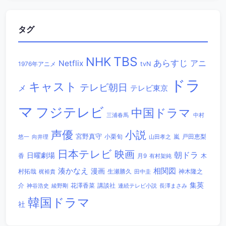
タグ
TBS
NHK
あらすじ
アニ
Netflix
1976年アニメ
tvN
ドラ
キャスト
テレビ朝日
メ
テレビ東京
マ
フジテレビ
中国ドラマ
三浦春馬
中村
声優
小説
宮野真守
小栗旬
嵐
戸田恵梨
悠一
向井理
山田孝之
日本テレビ
映画
朝ドラ
日曜劇場
香
木
月9
有村架純
相関図
湊かなえ
漫画
村拓哉
生瀬勝久
田中圭
神木隆之
梶裕貴
集英
講談社
介
綾野剛
花澤香菜
連続テレビ小説
長澤まさみ
神谷浩史
韓国ドラマ
社