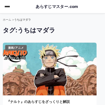
Skip
あらすじマスター.com
to
main
ホーム
うちはマダラ
content
タグ:
うちはマダラ
漫画/アニメ
『ナルト』のあらすじをざっくりと解説