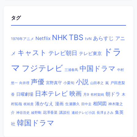
タグ
TBS
NHK
あらすじ
アニ
Netflix
1976年アニメ
tvN
ドラ
キャスト
テレビ朝日
メ
テレビ東京
マ
フジテレビ
中国ドラマ
三浦春馬
中村
声優
小説
宮野真守
小栗旬
嵐
戸田恵梨
悠一
向井理
山田孝之
日本テレビ
映画
朝ドラ
日曜劇場
香
木
月9
有村架純
相関図
湊かなえ
漫画
村拓哉
生瀬勝久
田中圭
神木隆之
梶裕貴
集英
講談社
介
綾野剛
花澤香菜
連続テレビ小説
長澤まさみ
神谷浩史
韓国ドラマ
社