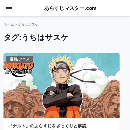
Skip
あらすじマスター.com
to
main
ホーム
うちはサスケ
content
タグ:
うちはサスケ
漫画/アニメ
『ナルト』のあらすじをざっくりと解説