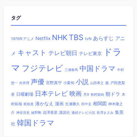
タグ
TBS
NHK
あらすじ
アニ
Netflix
1976年アニメ
tvN
ドラ
キャスト
テレビ朝日
メ
テレビ東京
マ
フジテレビ
中国ドラマ
三浦春馬
中村
声優
小説
宮野真守
小栗旬
嵐
戸田恵梨
悠一
向井理
山田孝之
日本テレビ
映画
朝ドラ
日曜劇場
香
木
月9
有村架純
相関図
湊かなえ
漫画
村拓哉
生瀬勝久
田中圭
神木隆之
梶裕貴
集英
講談社
介
綾野剛
花澤香菜
連続テレビ小説
長澤まさみ
神谷浩史
韓国ドラマ
社