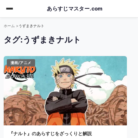
Skip
あらすじマスター.com
to
main
ホーム
うずまきナルト
content
タグ:
うずまきナルト
漫画/アニメ
『ナルト』のあらすじをざっくりと解説