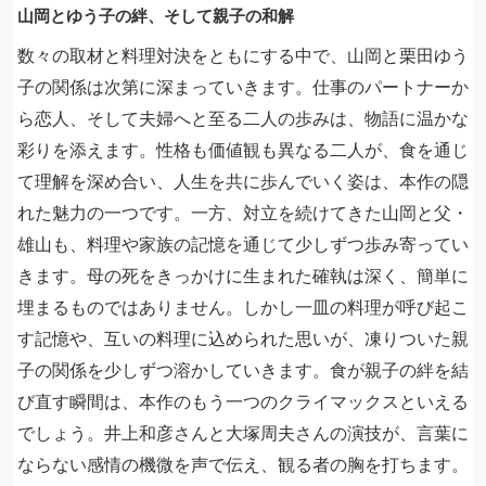
山岡とゆう子の絆、そして親子の和解
数々の取材と料理対決をともにする中で、山岡と栗田ゆう
子の関係は次第に深まっていきます。仕事のパートナーか
ら恋人、そして夫婦へと至る二人の歩みは、物語に温かな
彩りを添えます。性格も価値観も異なる二人が、食を通じ
て理解を深め合い、人生を共に歩んでいく姿は、本作の隠
れた魅力の一つです。一方、対立を続けてきた山岡と父・
雄山も、料理や家族の記憶を通じて少しずつ歩み寄ってい
きます。母の死をきっかけに生まれた確執は深く、簡単に
埋まるものではありません。しかし一皿の料理が呼び起こ
す記憶や、互いの料理に込められた思いが、凍りついた親
子の関係を少しずつ溶かしていきます。食が親子の絆を結
び直す瞬間は、本作のもう一つのクライマックスといえる
でしょう。井上和彦さんと大塚周夫さんの演技が、言葉に
ならない感情の機微を声で伝え、観る者の胸を打ちます。