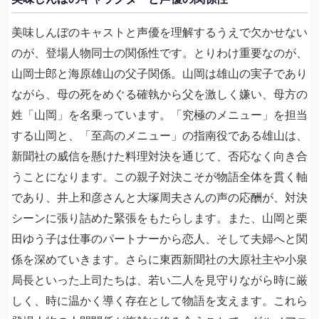
美味しんぼのキャストと声優を理解するうえで欠かせない
のが、登場人物同士の関係性です。とりわけ重要なのが、
山岡士郎と海原雄山の父子関係。山岡は雄山の実子であり
ながら、母の死をめぐる確執から父を激しく嫌い、母方の
姓「山岡」を名乗っています。「究極のメニュー」を担当
する山岡と、「至高のメニュー」の指南役である雄山は、
新聞社の威信を懸けた料理対決を通じて、否応なく向き合
うことになります。この親子対決こそが物語全体を貫く軸
であり、井上和彦さんと大塚周夫さんの声の応酬が、対決
シーンに張り詰めた緊張をもたらします。また、山岡と栗
田ゆう子は仕事のパートナーから恋人、そして夫婦へと関
係を深めていきます。さらに東西新聞社の大原社主や小泉
局長といった上司たちは、若い二人を見守りながら時に厳
しく、時に温かく導く存在として物語を支えます。これら