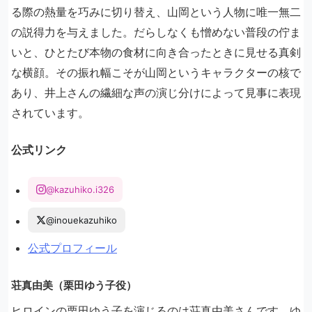
る際の熱量を巧みに切り替え、山岡という人物に唯一無二
の説得力を与えました。だらしなくも憎めない普段の佇ま
いと、ひとたび本物の食材に向き合ったときに見せる真剣
な横顔。その振れ幅こそが山岡というキャラクターの核で
あり、井上さんの繊細な声の演じ分けによって見事に表現
されています。
公式リンク
@kazuhiko.i326
@inouekazuhiko
公式プロフィール
荘真由美（栗田ゆう子役）
ヒロインの栗田ゆう子を演じるのは荘真由美さんです。ゆ