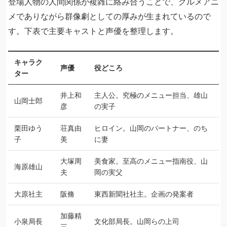
登場人物の人間関係が複雑に絡み合うことで、グルメアニ
メでありながら群像劇としての厚みが生まれているので
す。下表で主要キャストと声優を整理します。
キャラク
声優
役どころ
ター
井上和
主人公。究極のメニュー担当、雄山
山岡士郎
彦
の実子
栗田ゆう
荘真由
ヒロイン。山岡のパートナー、のち
子
美
に妻
大塚周
美食家。至高のメニュー指南役、山
海原雄山
夫
岡の実父
大原社主
阪脩
東西新聞社社主。企画の発案者
加藤精
小泉局長
文化部局長。山岡らの上司
三