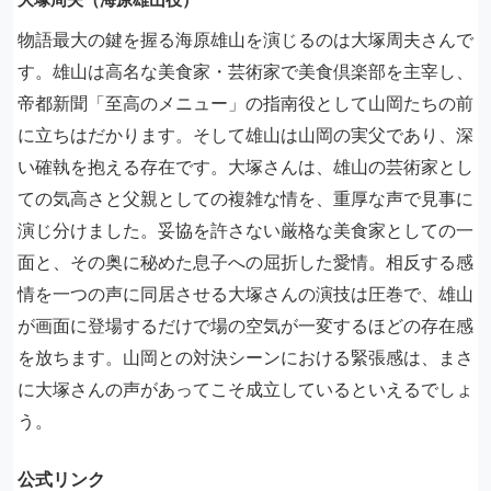
物語最大の鍵を握る海原雄山を演じるのは大塚周夫さんで
す。雄山は高名な美食家・芸術家で美食倶楽部を主宰し、
帝都新聞「至高のメニュー」の指南役として山岡たちの前
に立ちはだかります。そして雄山は山岡の実父であり、深
い確執を抱える存在です。大塚さんは、雄山の芸術家とし
ての気高さと父親としての複雑な情を、重厚な声で見事に
演じ分けました。妥協を許さない厳格な美食家としての一
面と、その奥に秘めた息子への屈折した愛情。相反する感
情を一つの声に同居させる大塚さんの演技は圧巻で、雄山
が画面に登場するだけで場の空気が一変するほどの存在感
を放ちます。山岡との対決シーンにおける緊張感は、まさ
に大塚さんの声があってこそ成立しているといえるでしょ
う。
公式リンク