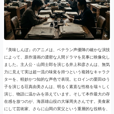
『美味しんぼ』のアニメは、ベテラン声優陣の確かな演技
によって、原作漫画の濃密な人間ドラマを見事に映像化し
ました。主人公・山岡士郎を演じる井上和彦さんは、無気
力に見えて実は超一流の味覚を持つという複雑なキャラク
ターを、軽妙かつ知的な声色で表現。ヒロインの栗田ゆう
子を演じる荘真由美さんは、明るく素直な性格を瑞々しく
演じ、物語に温かみを添えています。そして本作最大の存
在感を放つのが、海原雄山役の大塚周夫さんです。美食家
にして芸術家、さらに山岡の実父という重層的な役柄を、