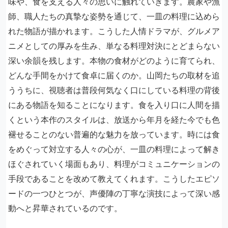
味や、食を支える人々の思いに触れていきます。農家や漁
師、職人たちの真摯な姿勢を通じて、一皿の料理に込めら
れた物語が描かれます。こうした人情ドラマが、グルメア
ニメとしての厚みを生み、単なる料理対決にとどまらない
深い余韻を残します。本物の食材がどのように育てられ、
どんな手間をかけて食卓に届くのか。山岡たちの取材を追
ううちに、視聴者は普段何気なく口にしている料理の背後
にある物語を知ることになります。食を入り口に人間を描
くという本作のスタイルは、放送から年月を経た今でも色
褪せることのない普遍的な魅力を放っています。時には食
をめぐって対立する人々の心が、一皿の料理によって解き
ほぐされていく場面もあり、料理がコミュニケーションの
手段であることを改めて教えてくれます。こうしたエピソ
ードの一つひとつが、声優陣の丁寧な演技によって深い感
動へと昇華されているのです。