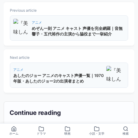
Previous article
アニメ
めぞん一刻 アニメ キャスト 声優を完全網羅｜音無
響子・五代裕作の主演から脇役まで一挙紹介
Next article
アニメ
あしたのジョー アニメのキャスト声優一覧｜1970
年版・あしたのジョー2の出演者まとめ
Continue reading
提案記事の取得に失敗しました。
ホーム
ドラマ
映画
小説・文学
検索