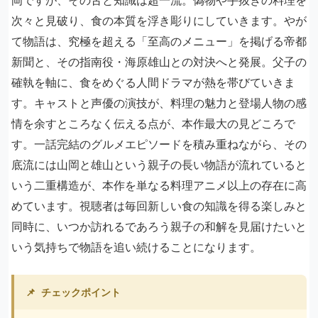
岡ですが、その舌と知識は超一流。偽物や手抜きの料理を
次々と見破り、食の本質を浮き彫りにしていきます。やが
て物語は、究極を超える「至高のメニュー」を掲げる帝都
新聞と、その指南役・海原雄山との対決へと発展。父子の
確執を軸に、食をめぐる人間ドラマが熱を帯びていきま
す。キャストと声優の演技が、料理の魅力と登場人物の感
情を余すところなく伝える点が、本作最大の見どころで
す。一話完結のグルメエピソードを積み重ねながら、その
底流には山岡と雄山という親子の長い物語が流れていると
いう二重構造が、本作を単なる料理アニメ以上の存在に高
めています。視聴者は毎回新しい食の知識を得る楽しみと
同時に、いつか訪れるであろう親子の和解を見届けたいと
いう気持ちで物語を追い続けることになります。
📌
チェックポイント