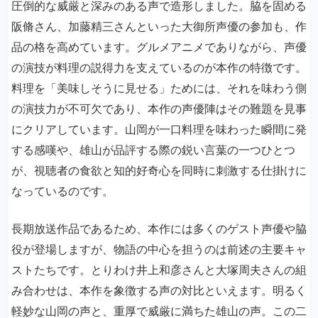
圧倒的な威厳と深みのある声で造形しました。脇を固める
阪脩さん、加藤精三さんといった大御所声優の参加も、作
品の格を高めています。グルメアニメでありながら、声優
の演技が料理の説得力を支えているのが本作の特徴です。
料理を「美味しそうに見せる」ためには、それを味わう側
の演技力が不可欠であり、本作の声優陣はその難題を見事
にクリアしています。山岡が一口料理を味わった瞬間に発
する感嘆や、雄山が品評する際の鋭い言葉の一つひとつ
が、視聴者の食欲と知的好奇心を同時に刺激する仕掛けに
なっているのです。
長期放送作品であるため、本作には多くのゲスト声優や脇
役が登場しますが、物語の中心を担うのは前述の主要キャ
ストたちです。とりわけ井上和彦さんと大塚周夫さんの組
み合わせは、本作を象徴する声の対比といえます。明るく
軽妙な山岡の声と、重厚で威厳に満ちた雄山の声。この二