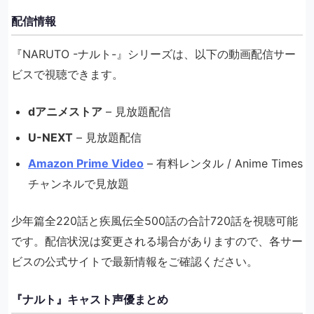
配信情報
『NARUTO -ナルト-』シリーズは、以下の動画配信サー
ビスで視聴できます。
dアニメストア
– 見放題配信
U-NEXT
– 見放題配信
Amazon Prime Video
– 有料レンタル / Anime Times
チャンネルで見放題
少年篇全220話と疾風伝全500話の合計720話を視聴可能
です。配信状況は変更される場合がありますので、各サー
ビスの公式サイトで最新情報をご確認ください。
『ナルト』キャスト声優まとめ