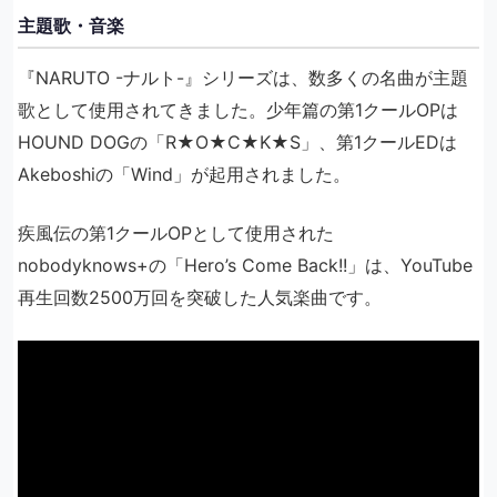
主題歌・音楽
『NARUTO -ナルト-』シリーズは、数多くの名曲が主題
歌として使用されてきました。少年篇の第1クールOPは
HOUND DOGの「R★O★C★K★S」、第1クールEDは
Akeboshiの「Wind」が起用されました。
疾風伝の第1クールOPとして使用された
nobodyknows+の「Hero’s Come Back!!」は、YouTube
再生回数2500万回を突破した人気楽曲です。