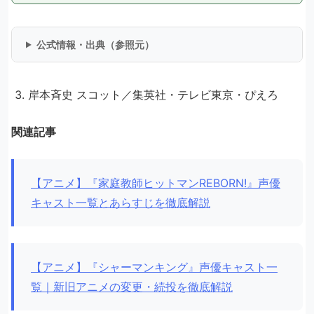
公式情報・出典（参照元）
岸本斉史 スコット／集英社・テレビ東京・ぴえろ
関連記事
【アニメ】『家庭教師ヒットマンREBORN!』声優
キャスト一覧とあらすじを徹底解説
【アニメ】『シャーマンキング』声優キャスト一
覧｜新旧アニメの変更・続投を徹底解説