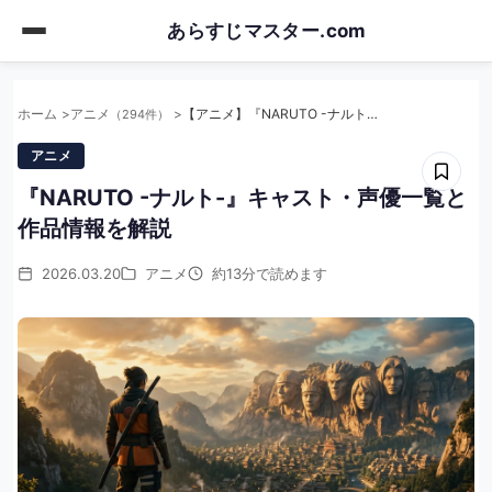
Skip
あらすじマスター.com
to
main
content
ホーム
アニメ
【アニメ】『NARUTO -ナルト-』キャスト・声優一覧と作品情報を解説
（294件）
アニメ
『NARUTO -ナルト-』キャスト・声優一覧と
作品情報を解説
2026.03.20
アニメ
約13分で読めます