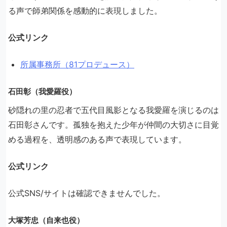
る声で師弟関係を感動的に表現しました。
公式リンク
所属事務所（81プロデュース）
石田彰（我愛羅役）
砂隠れの里の忍者で五代目風影となる我愛羅を演じるのは
石田彰さんです。孤独を抱えた少年が仲間の大切さに目覚
める過程を、透明感のある声で表現しています。
公式リンク
公式SNS/サイトは確認できませんでした。
大塚芳忠（自来也役）