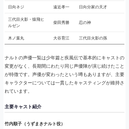
日向ネジ
遠近孝一
日向分家の天才
三代目火影・猿飛ヒ
柴田秀勝
忍の神
ルゼン
木ノ葉丸
大谷育江
三代目火影の孫
ナルトの声優一覧は少年篇と疾風伝で基本的にキャストの
変更がなく、長期間にわたり同じ声優陣が演じ続けたこと
が特徴です。声優が変わったという噂もありますが、主要
キャラクターについては一貫したキャスティングが維持さ
れています。
主要キャスト紹介
竹内順子（うずまきナルト役）