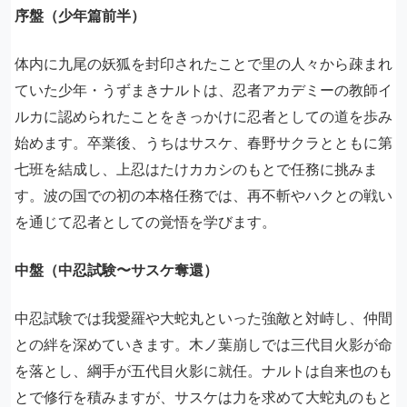
序盤（少年篇前半）
体内に九尾の妖狐を封印されたことで里の人々から疎まれ
ていた少年・うずまきナルトは、忍者アカデミーの教師イ
ルカに認められたことをきっかけに忍者としての道を歩み
始めます。卒業後、うちはサスケ、春野サクラとともに第
七班を結成し、上忍はたけカカシのもとで任務に挑みま
す。波の国での初の本格任務では、再不斬やハクとの戦い
を通じて忍者としての覚悟を学びます。
中盤（中忍試験〜サスケ奪還）
中忍試験では我愛羅や大蛇丸といった強敵と対峙し、仲間
との絆を深めていきます。木ノ葉崩しでは三代目火影が命
を落とし、綱手が五代目火影に就任。ナルトは自来也のも
とで修行を積みますが、サスケは力を求めて大蛇丸のもと