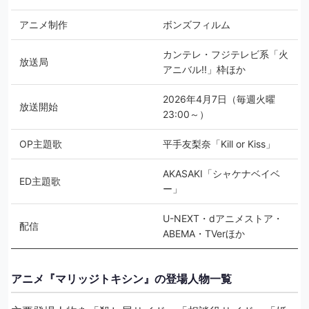
アニメ制作
ボンズフィルム
カンテレ・フジテレビ系「火
放送局
アニバル!!」枠ほか
2026年4月7日（毎週火曜
放送開始
23:00～）
OP主題歌
平手友梨奈「Kill or Kiss」
AKASAKI「シャケナベイベ
ED主題歌
ー」
U-NEXT・dアニメストア・
配信
ABEMA・TVerほか
アニメ『マリッジトキシン』の登場人物一覧