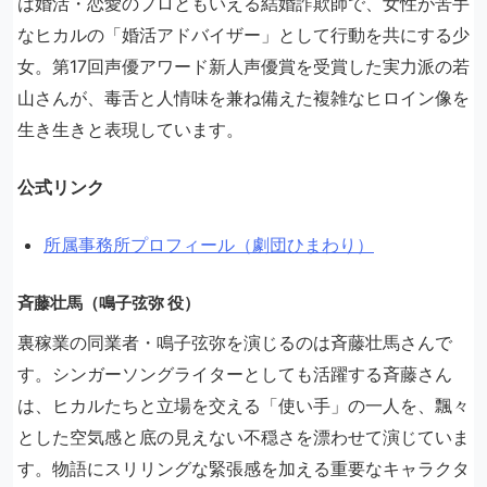
は婚活・恋愛のプロともいえる結婚詐欺師で、女性が苦手
なヒカルの「婚活アドバイザー」として行動を共にする少
女。第17回声優アワード新人声優賞を受賞した実力派の若
山さんが、毒舌と人情味を兼ね備えた複雑なヒロイン像を
生き生きと表現しています。
公式リンク
所属事務所プロフィール（劇団ひまわり）
斉藤壮馬（鳴子弦弥 役）
裏稼業の同業者・鳴子弦弥を演じるのは斉藤壮馬さんで
す。シンガーソングライターとしても活躍する斉藤さん
は、ヒカルたちと立場を交える「使い手」の一人を、飄々
とした空気感と底の見えない不穏さを漂わせて演じていま
す。物語にスリリングな緊張感を加える重要なキャラクタ