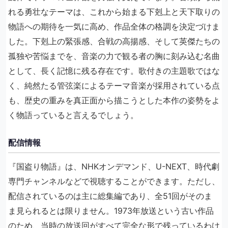
れる勇壮なテーマは、これから始まる下剋上と天下取りの
物語への期待を一気に高め、作品全体の格調を決定づけま
した。下剋上の緊張感、合戦の高揚感、そして英傑たちの
孤独や苦悩までを、音楽の力で観る者の胸に刻み込む名曲
として、長く記憶に残る存在です。歌付きの主題歌ではな
く、純然たる管弦楽によるテーマ音楽が採用されている点
も、歴史の重みを真正面から描こうとした本作の姿勢をよ
く物語っていると言えるでしょう。
配信情報
『国盗り物語』は、NHKオンデマンド、U-NEXT、時代劇
専門チャンネルなどで視聴することができます。ただし、
配信されているのは主に総集編であり、全51回がそのま
ま見られるとは限りません。1973年放送という古い作品
のため、当時の放送回がすべて完全な形で残っているわけ