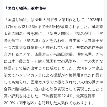
『国盗り物語』基本情報
『国盗り物語』はNHK大河ドラマ第11作として、1973年1
月7日から12月23日まで全51回が放送されました。司馬遼
太郎の同名小説を核に、『新史太閤記』『功名が辻』『尻
啖え孫市』『梟の城』などを合わせ、脚本家・大野靖子が
一つの壮大な群像劇へと脚色しています。複数の原作を融
合させることで、斎藤道三から織田信長、明智光秀、さら
には木下藤吉郎へと続く戦国乱世の系譜を、一本の大きな
物語として描き出すことに成功しました。大河ドラマ史上
初めてハンディカメラによる撮影が本格採用された作品と
しても知られ、固定カメラでは捉えきれない人物の動きや
合戦の臨場感を、迫力ある映像表現として実現したことで
高い評判を得ました。平均視聴率22.4%、最高視聴率
29.9%（関東地区）を記録した人気作でもあります。