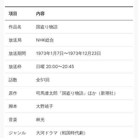
項目
内容
作品名
国盗り物語
放送局
NHK総合
放送期間
1973年1月7日〜1973年12月23日
放送枠
日曜 20:00〜20:45
話数
全51回
原作
司馬遼太郎『国盗り物語』ほか（新潮社）
脚本
大野靖子
音楽
林光
ジャンル
大河ドラマ（戦国時代劇）