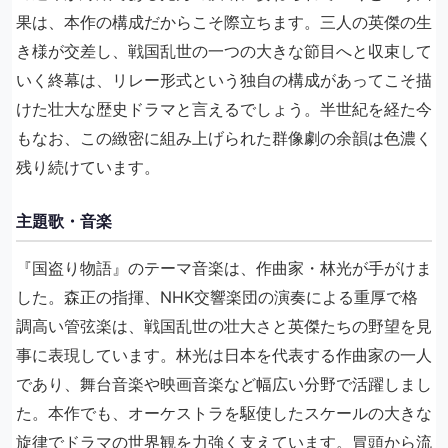
果は、本作の構成だからこそ際立ちます。三人の英傑の生
き様が交差し、戦国乱世の一つの大きな節目へと収束して
いく終幕は、リレー形式という独自の構成があってこそ描
けた壮大な歴史ドラマと言えるでしょう。半世紀を経た今
もなお、この緻密に組み上げられた群像劇の余韻は色濃く
残り続けています。
主題歌・音楽
『国盗り物語』のテーマ音楽は、作曲家・林光が手がけま
した。森正の指揮、NHK交響楽団の演奏による重厚で格
調高い管弦楽は、戦国乱世の壮大さと英傑たちの野望を見
事に表現しています。林光は日本を代表する作曲家の一人
であり、舞台音楽や映画音楽など幅広い分野で活躍しまし
た。本作でも、オーケストラを駆使したスケールの大きな
旋律でドラマの世界観を力強く支えています。冒頭から流