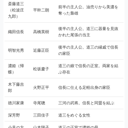
斎藤道三
前半の主人公。油売りから美濃を
（松波庄
平幹二朗
奪った梟雄
九郎）
後半の主人公。道三に器量を見抜
織田信長
高橋英樹
かれた尾張の当主
後半の主人公。道三の縁戚で信長
明智光秀
近藤正臣
の家臣
濃姫（帰
道三の娘で信長の正室。両家を結
松坂慶子
蝶）
ぶ存在
木下藤吉
火野正平
信長に仕える足軽出身の家臣
郎
徳川家康
寺尾聰
三河の武将。信長と同盟を結ぶ
深芳野
三田佳子
道三をめぐる女性
小見の方
山本陽子
道三の正室で濃姫の母