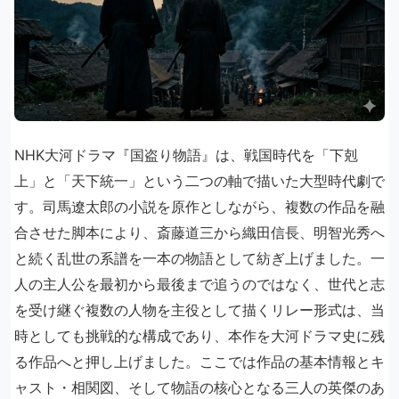
NHK大河ドラマ『国盗り物語』は、戦国時代を「下剋
上」と「天下統一」という二つの軸で描いた大型時代劇で
す。司馬遼太郎の小説を原作としながら、複数の作品を融
合させた脚本により、斎藤道三から織田信長、明智光秀へ
と続く乱世の系譜を一本の物語として紡ぎ上げました。一
人の主人公を最初から最後まで追うのではなく、世代と志
を受け継ぐ複数の人物を主役として描くリレー形式は、当
時としても挑戦的な構成であり、本作を大河ドラマ史に残
る作品へと押し上げました。ここでは作品の基本情報とキ
ャスト・相関図、そして物語の核心となる三人の英傑のあ