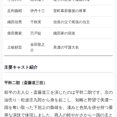
足利義昭
伊丹十三
室町幕府最後の将軍
織田信秀
千秋実
信長の父で尾張の当主
柴田勝家
宍戸錠
織田家の宿老
金田龍之
土岐頼芸
美濃の守護大名
介
主要キャスト紹介
平幹二朗（斎藤道三役）
前半の主人公・斎藤道三を演じたのは平幹二朗です。京の
油売り・松波庄九郎から身を起こし、知略と野望で美濃一
国を奪い取った下剋上の梟雄を、凄みと色気を併せ持つ重
厚な演技で体現しました。商人の軽やかさから一国の主と