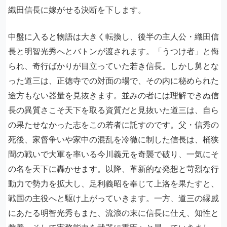
織田信長に嫁がせる決断を下します。
中盤に入ると物語は大きく転換し、後半の主人公・織田信
長と明智光秀へとバトンが渡されます。「うつけ者」と侮
られ、奇行ばかりが目立っていた若き信長。しかし舅とな
った道三は、正徳寺での対面の場で、その内に秘められた
途方もない器量を見抜きます。並みの者には理解できぬ信
長の異質さこそ天下を取る資質だと見抜いた道三は、自ら
の果たせなかった志をこの若者に託すのです。父・信秀の
死後、家督争いや家中の混乱を冷徹に制した信長は、桶狭
間の戦いで大軍を率いる今川義元を奇襲で破り、一気にそ
の名を天下に轟かせます。以降、革新的な発想と苛烈な行
動力で勢力を拡大し、足利義昭を奉じて上洛を果たすと、
戦国の主役へと駆け上がっていきます。一方、道三の縁戚
にあたる明智光秀もまた、流浪の末に信長に仕え、知性と