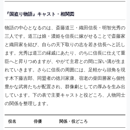
『国盗り物語』キャスト・相関図
物語の中心となるのは、斎藤道三・織田信長・明智光秀の
三人です。道三は娘・濃姫を信長に嫁がせることで斎藤家
と織田家を結び、自らの天下取りの志を若き信長へと託し
ます。光秀は道三の縁戚にあたり、のちに信長に仕えて重
臣へと昇りつめますが、やがて主君との間に深い溝が生ま
れていきます。さらに信長の周囲には、足軽から頭角を現
す木下藤吉郎、同盟者の徳川家康、宿老の柴田勝家ら個性
豊かな武将たちが配置され、群像劇としての厚みを生み出
しています。下の表で主要キャストと役どころ、人物同士
の関係を整理します。
役名
俳優
関係・役どころ