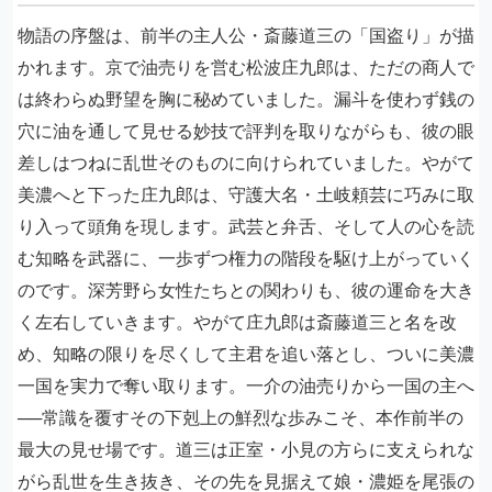
物語の序盤は、前半の主人公・斎藤道三の「国盗り」が描
かれます。京で油売りを営む松波庄九郎は、ただの商人で
は終わらぬ野望を胸に秘めていました。漏斗を使わず銭の
穴に油を通して見せる妙技で評判を取りながらも、彼の眼
差しはつねに乱世そのものに向けられていました。やがて
美濃へと下った庄九郎は、守護大名・土岐頼芸に巧みに取
り入って頭角を現します。武芸と弁舌、そして人の心を読
む知略を武器に、一歩ずつ権力の階段を駆け上がっていく
のです。深芳野ら女性たちとの関わりも、彼の運命を大き
く左右していきます。やがて庄九郎は斎藤道三と名を改
め、知略の限りを尽くして主君を追い落とし、ついに美濃
一国を実力で奪い取ります。一介の油売りから一国の主へ
──常識を覆すその下剋上の鮮烈な歩みこそ、本作前半の
最大の見せ場です。道三は正室・小見の方らに支えられな
がら乱世を生き抜き、その先を見据えて娘・濃姫を尾張の