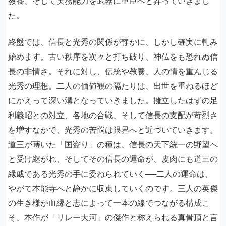
教養、そして実務能力を武器に重臣へと昇っていきまし
た。
終盤では、信長と光秀の関係が静かに、しかし確実に軋み
始めます。古い秩序を次々と打ち破り、神仏をも恐れぬ信
長の非情さ。それに対し、伝統や教養、人の情を重んじる
光秀の理想。二人の価値観の隔たりは、出世を重ねるほど
にかえって深い溝となっていきました。擁立したはずの足
利義昭との対立、各地の合戦、そして信長の支配が苛烈さ
を増すなかで、光秀の苦悩は限界へと近づいていきます。
道三が蒔いた「国盗り」の種は、信長の天下統一の野望へ
と受け継がれ、そしてその信長の運命が、皮肉にも道三の
縁戚である光秀の手に委ねられていく──二人の運命は、
やがて本能寺へと静かに収束していくのです。三人の英傑
の生き様が血縁と志によって一本の線でつながる構成こ
そ、本作が「リレー大河」の傑作と称えられる真骨頂と言