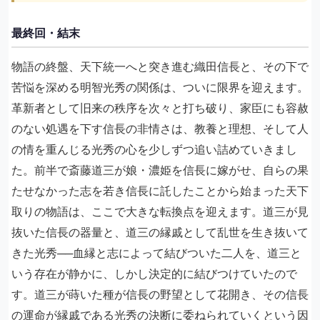
最終回・結末
物語の終盤、天下統一へと突き進む織田信長と、その下で
苦悩を深める明智光秀の関係は、ついに限界を迎えます。
革新者として旧来の秩序を次々と打ち破り、家臣にも容赦
のない処遇を下す信長の非情さは、教養と理想、そして人
の情を重んじる光秀の心を少しずつ追い詰めていきまし
た。前半で斎藤道三が娘・濃姫を信長に嫁がせ、自らの果
たせなかった志を若き信長に託したことから始まった天下
取りの物語は、ここで大きな転換点を迎えます。道三が見
抜いた信長の器量と、道三の縁戚として乱世を生き抜いて
きた光秀──血縁と志によって結びついた二人を、道三と
いう存在が静かに、しかし決定的に結びつけていたので
す。道三が蒔いた種が信長の野望として花開き、その信長
の運命が縁戚である光秀の決断に委ねられていくという因