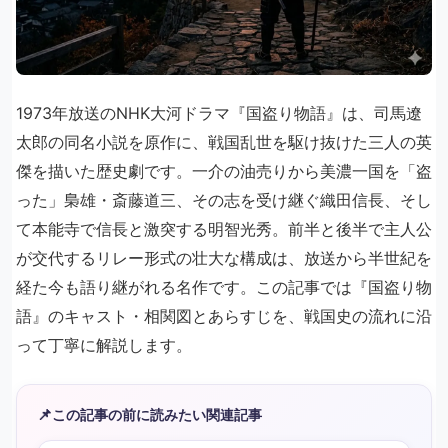
1973年放送のNHK大河ドラマ『国盗り物語』は、司馬遼
太郎の同名小説を原作に、戦国乱世を駆け抜けた三人の英
傑を描いた歴史劇です。一介の油売りから美濃一国を「盗
った」梟雄・斎藤道三、その志を受け継ぐ織田信長、そし
て本能寺で信長と激突する明智光秀。前半と後半で主人公
が交代するリレー形式の壮大な構成は、放送から半世紀を
経た今も語り継がれる名作です。この記事では『国盗り物
語』のキャスト・相関図とあらすじを、戦国史の流れに沿
って丁寧に解説します。
📌
この記事の前に読みたい関連記事