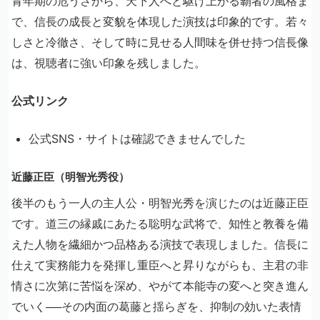
青年期の危うさから、天下人へと駆け上がる覇者の風格ま
で、信長の成長と変貌を体現した演技は印象的です。若々
しさと冷徹さ、そして時に見せる人間味を併せ持つ信長像
は、視聴者に強い印象を残しました。
公式リンク
公式SNS・サイトは確認できませんでした
近藤正臣（明智光秀役）
後半のもう一人の主人公・明智光秀を演じたのは近藤正臣
です。道三の縁戚にあたる聡明な武将で、知性と教養を備
えた人物を繊細かつ品格ある演技で表現しました。信長に
仕えて実務能力を発揮し重臣へと昇りながらも、主君の非
情さに次第に苦悩を深め、やがて本能寺の変へと突き進ん
でいく──その内面の葛藤と揺らぎを、抑制の効いた表情