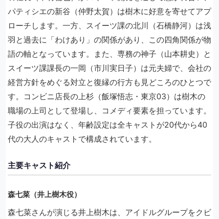
パティシエの新谷（仲野太賀）は樹木に好意を寄せてアプ
ローチします。一方、スイーツ課の北川（石橋静河）は浅
羽と過去に「わけあり」の関係があり、この四角関係が物
語の軸となっています。また、専務の神子（山本耕史）と
スイーツ課課長の一岡（市川実日子）は元夫婦で、会社の
経営方針をめぐる対立と復縁の行方も見どころのひとつで
す。コンビニ店長の上杉（飯塚悟志・東京03）は樹木の
職場の上司として登場し、コメディ要素を担っています。
子役の出演はなく、年齢設定は全キャストが20代から40
代の大人のキャストで構成されています。
主要キャスト紹介
森七菜（井上樹木役）
森七菜さんが演じる井上樹木は、アイドルグループをクビ