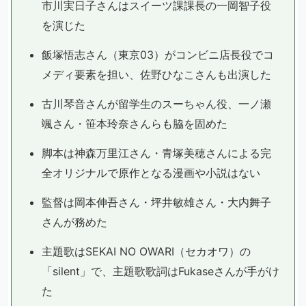
市川実日子さんはスイーツ課課長の一岡智子役
を演じた
飯塚悟志さん（東京03）がコンビニ店長役でコ
メディ要素を担い、佐野ひなこさんも出演した
古川琴音さんが留学生のスーちゃん役、一ノ瀬
颯さん・笹本玲奈さんらも脇を固めた
脚本は神森万里江さん・青塚美穂さんによる完
全オリジナルで原作となる漫画や小説はない
監督は岡本伸吾さん・坪井敏雄さん・大内舞子
さんが務めた
主題歌はSEKAI NO OWARI（セカオワ）の
「silent」で、主題歌歌詞はFukaseさんが手がけ
た