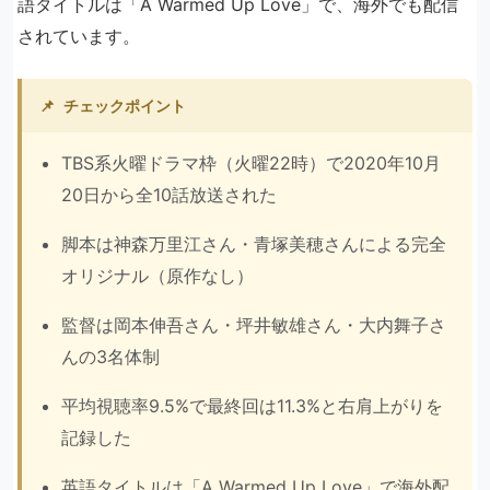
語タイトルは「A Warmed Up Love」で、海外でも配信
されています。
📌
チェックポイント
TBS系火曜ドラマ枠（火曜22時）で2020年10月
20日から全10話放送された
脚本は神森万里江さん・青塚美穂さんによる完全
オリジナル（原作なし）
監督は岡本伸吾さん・坪井敏雄さん・大内舞子さ
んの3名体制
平均視聴率9.5%で最終回は11.3%と右肩上がりを
記録した
英語タイトルは「A Warmed Up Love」で海外配