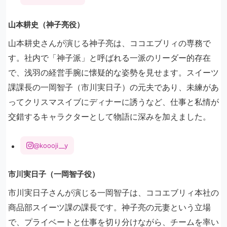
山本耕史（神子亮役）
山本耕史さんが演じる神子亮は、ココエブリィの専務で
す。社内で「神子派」と呼ばれる一派のリーダー的存在
で、浅羽の経営手腕に懐疑的な姿勢を見せます。スイーツ
課課長の一岡智子（市川実日子）の元夫であり、未練があ
ってクリスマスイブにディナーに誘うなど、仕事と私情が
交錯するキャラクターとして物語に深みを加えました。
@koooji__y
市川実日子（一岡智子役）
市川実日子さんが演じる一岡智子は、ココエブリィ本社の
商品部スイーツ課の課長です。神子亮の元妻という立場
で、プライベートと仕事を切り分けながら、チームを率い