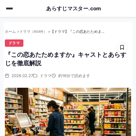
Skip
あらすじマスター.com
to
main
content
ホーム
ドラマ
【ドラマ】『この恋あたためますか』キャストとあらすじを徹底解説
（904件）
ドラマ
『この恋あたためますか』キャストとあらす
じを徹底解説
2026.02.27
ドラマ
約16分で読めます