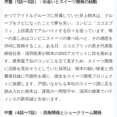
序盤（1話〜3話）：出会いとスイーツ開発の始動
かつてアイドルグループに所属していた井上樹木は、グル
ープをクビになったことで夢を失い、コンビニ「ココエブ
リィ」上目黒店でアルバイトする日々を送っています。唯
一の楽しみはコンビニスイーツの食べ比べと、その感想を
SNSに投稿すること。ある日、ココエブリィの若き代表取
締役社長・浅羽拓実が樹木のSNSアカウントに目を留めま
す。業界最下位のコンビニを立て直すため、スイーツ開発
に活路を見出そうとしていた浅羽は、樹木の鋭い味覚と消
費者目線に可能性を感じ、彼女をスイーツ開発プロジェク
トに抜擢します。戸惑いながらも本社のスイーツ課に足を
踏み入れた樹木は、課長の一岡智子や、浅羽の後輩でパテ
ィシエの新谷誠と出会います。
中盤（4話〜7話）：四角関係とシュークリーム開発