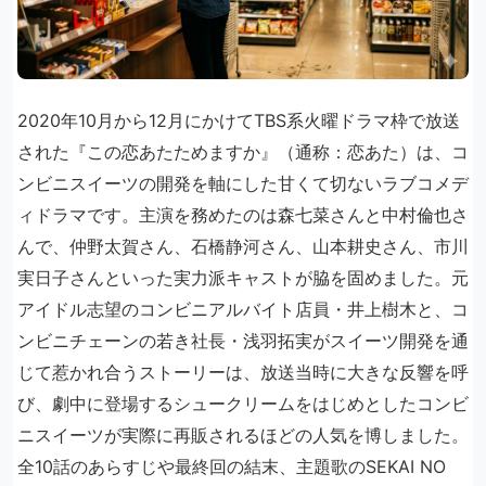
2020年10月から12月にかけてTBS系火曜ドラマ枠で放送
された『この恋あたためますか』（通称：恋あた）は、コ
ンビニスイーツの開発を軸にした甘くて切ないラブコメデ
ィドラマです。主演を務めたのは森七菜さんと中村倫也さ
んで、仲野太賀さん、石橋静河さん、山本耕史さん、市川
実日子さんといった実力派キャストが脇を固めました。元
アイドル志望のコンビニアルバイト店員・井上樹木と、コ
ンビニチェーンの若き社長・浅羽拓実がスイーツ開発を通
じて惹かれ合うストーリーは、放送当時に大きな反響を呼
び、劇中に登場するシュークリームをはじめとしたコンビ
ニスイーツが実際に再販されるほどの人気を博しました。
全10話のあらすじや最終回の結末、主題歌のSEKAI NO