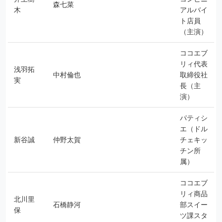
森七菜
木
アルバイ
ト店員
（主演）
ココエブ
リィ代表
浅羽拓
中村倫也
取締役社
実
長（主
演）
パティシ
エ（ドル
新谷誠
仲野太賀
チェキッ
チン所
属）
ココエブ
リィ商品
北川里
石橋静河
部スイー
保
ツ課スタ