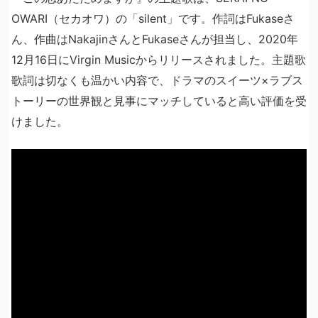
OWARI（セカオワ）の「silent」です。作詞はFukaseさ
ん、作曲はNakajinさんとFukaseさんが担当し、2020年
12月16日にVirgin Musicからリリースされました。主題歌
歌詞は切なくも温かい内容で、ドラマのスイーツ×ラブス
トーリーの世界観と見事にマッチしていると高い評価を受
けました。