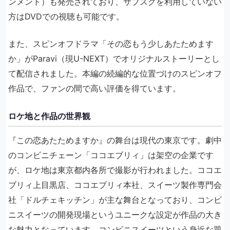
ンメント）も発売されており、サブスクを利用していない
方はDVDでの視聴も可能です。
また、スピンオフドラマ「その恋もう少しあたためます
か」がParavi（現U-NEXT）でオリジナルストーリーとし
て配信されました。本編の続編的な位置づけのスピンオフ
作品で、ファンの間で高い評価を得ています。
ロケ地と作品の世界観
『この恋あたためますか』の舞台は現代の東京です。劇中
のコンビニチェーン「ココエブリィ」は架空の企業です
が、ロケ地は東京都内各所で撮影が行われました。ココエ
ブリィ上目黒店、ココエブリィ本社、スイーツ製作専門会
社「ドルチェキッチン」が主な舞台となっており、コンビ
ニスイーツの開発現場というユニークな設定が作品の大き
な魅力となっています。コンビニスイーツという身近な題