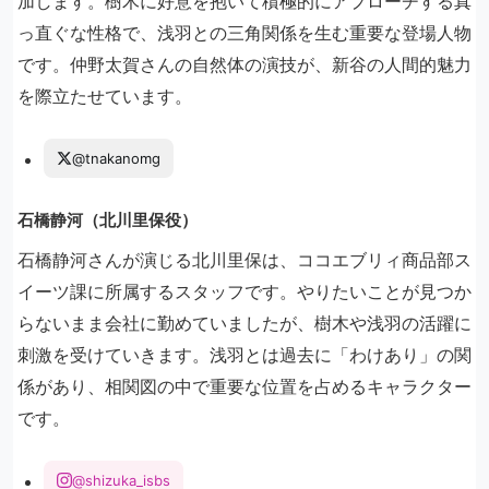
加します。樹木に好意を抱いて積極的にアプローチする真
っ直ぐな性格で、浅羽との三角関係を生む重要な登場人物
です。仲野太賀さんの自然体の演技が、新谷の人間的魅力
を際立たせています。
@tnakanomg
石橋静河（北川里保役）
石橋静河さんが演じる北川里保は、ココエブリィ商品部ス
イーツ課に所属するスタッフです。やりたいことが見つか
らないまま会社に勤めていましたが、樹木や浅羽の活躍に
刺激を受けていきます。浅羽とは過去に「わけあり」の関
係があり、相関図の中で重要な位置を占めるキャラクター
です。
@shizuka_isbs