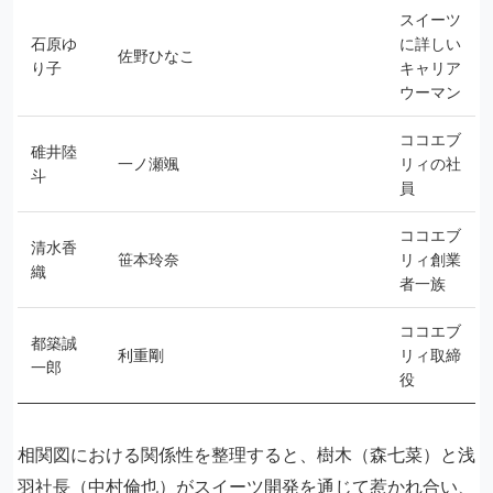
スイーツ
石原ゆ
に詳しい
佐野ひなこ
り子
キャリア
ウーマン
ココエブ
碓井陸
一ノ瀬颯
リィの社
斗
員
ココエブ
清水香
笹本玲奈
リィ創業
織
者一族
ココエブ
都築誠
利重剛
リィ取締
一郎
役
相関図における関係性を整理すると、樹木（森七菜）と浅
羽社長（中村倫也）がスイーツ開発を通じて惹かれ合い、