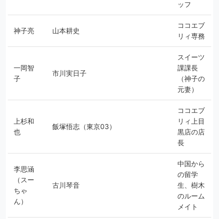
ッフ
ココエブ
神子亮
山本耕史
リィ専務
スイーツ
一岡智
課課長
市川実日子
子
（神子の
元妻）
ココエブ
上杉和
リィ上目
飯塚悟志（東京03）
也
黒店の店
長
中国から
李思涵
の留学
（スー
古川琴音
生、樹木
ちゃ
のルーム
ん）
メイト