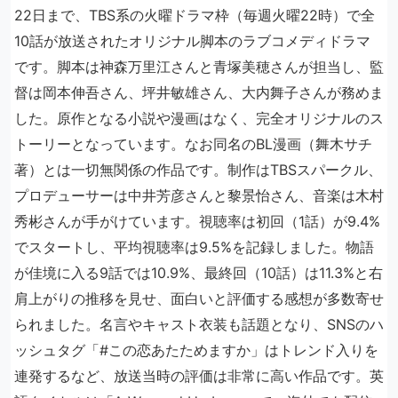
22日まで、TBS系の火曜ドラマ枠（毎週火曜22時）で全
10話が放送されたオリジナル脚本のラブコメディドラマ
です。脚本は神森万里江さんと青塚美穂さんが担当し、監
督は岡本伸吾さん、坪井敏雄さん、大内舞子さんが務めま
した。原作となる小説や漫画はなく、完全オリジナルのス
トーリーとなっています。なお同名のBL漫画（舞木サチ
著）とは一切無関係の作品です。制作はTBSスパークル、
プロデューサーは中井芳彦さんと黎景怡さん、音楽は木村
秀彬さんが手がけています。視聴率は初回（1話）が9.4%
でスタートし、平均視聴率は9.5%を記録しました。物語
が佳境に入る9話では10.9%、最終回（10話）は11.3%と右
肩上がりの推移を見せ、面白いと評価する感想が多数寄せ
られました。名言やキャスト衣装も話題となり、SNSのハ
ッシュタグ「#この恋あたためますか」はトレンド入りを
連発するなど、放送当時の評価は非常に高い作品です。英