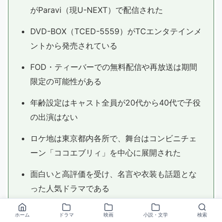
がParavi（現U-NEXT）で配信された
DVD-BOX（TCED-5559）がTCエンタテインメ
ントから発売されている
FOD・ティーバーでの無料配信や再放送は期間
限定の可能性がある
年齢設定はキャスト全員が20代から40代で子役
の出演はない
ロケ地は東京都内各所で、舞台はコンビニチェ
ーン「ココエブリィ」を中心に展開された
面白いと高評価を受け、名言や衣装も話題とな
った人気ドラマである
ホーム
ドラマ
映画
小説・文学
検索