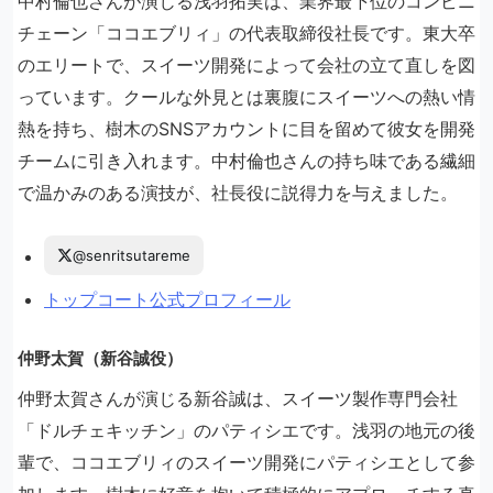
中村倫也さんが演じる浅羽拓実は、業界最下位のコンビニ
チェーン「ココエブリィ」の代表取締役社長です。東大卒
のエリートで、スイーツ開発によって会社の立て直しを図
っています。クールな外見とは裏腹にスイーツへの熱い情
熱を持ち、樹木のSNSアカウントに目を留めて彼女を開発
チームに引き入れます。中村倫也さんの持ち味である繊細
で温かみのある演技が、社長役に説得力を与えました。
@senritsutareme
トップコート公式プロフィール
仲野太賀（新谷誠役）
仲野太賀さんが演じる新谷誠は、スイーツ製作専門会社
「ドルチェキッチン」のパティシエです。浅羽の地元の後
輩で、ココエブリィのスイーツ開発にパティシエとして参