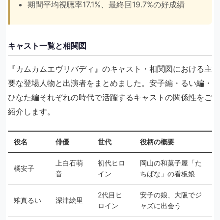
期間平均視聴率17.1%、最終回19.7%の好成績
キャスト一覧と相関図
『カムカムエヴリバディ』のキャスト・相関図における主
要な登場人物と出演者をまとめました。安子編・るい編・
ひなた編それぞれの時代で活躍するキャストの関係性をご
紹介します。
役名
俳優
世代
役柄の概要
上白石萌
初代ヒロ
岡山の和菓子屋「た
橘安子
音
イン
ちばな」の看板娘
2代目ヒ
安子の娘、大阪でジ
雉真るい
深津絵里
ロイン
ャズに出会う