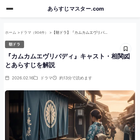
Skip
あらすじマスター.com
to
main
content
ホーム
ドラマ
【朝ドラ】『カムカムエヴリバディ』キャスト・相関図とあらすじを解説
（904件）
朝ドラ
『カムカムエヴリバディ』キャスト・相関図
とあらすじを解説
2026.02.16
ドラマ
約13分で読めます