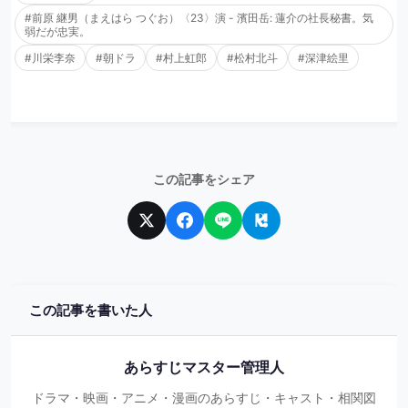
#前原 継男（まえはら つぐお）〈23〉演 - 濱田岳: 蓮介の社長秘書。気
弱だが忠実。
#川栄李奈
#朝ドラ
#村上虹郎
#松村北斗
#深津絵里
この記事をシェア
この記事を書いた人
あらすじマスター管理人
ドラマ・映画・アニメ・漫画のあらすじ・キャスト・相関図