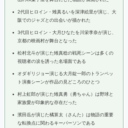
2代目ヒロイン・雉真るいを深津絵里が演じ、大
阪でのジャズとの出会いが描かれた
3代目ヒロイン・大月ひなたを川栄李奈が演じ、
京都の映画村が舞台となった
松村北斗が演じた雉真稔の戦死シーンは多くの
視聴者の涙を誘った名場面である
オダギリジョー演じる大月錠一郎のトランペッ
ト演奏シーンが作品の見どころのひとつ
村上虹郎が演じた雉真勇（勇ちゃん）は野球と
家族愛が印象的な存在だった
濱田岳が演じた橘算太（さんた）は物語の重要
な転換点に関わるキーパーソンである