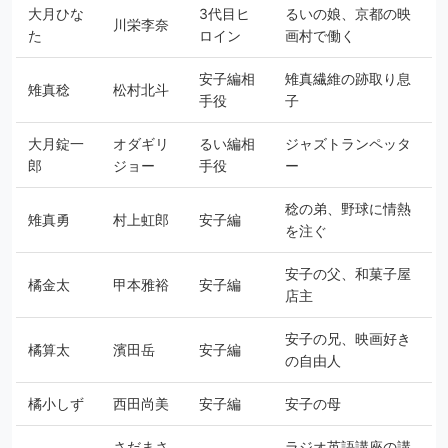
大月ひな
3代目ヒ
るいの娘、京都の映
川栄李奈
た
ロイン
画村で働く
安子編相
雉真繊維の跡取り息
雉真稔
松村北斗
手役
子
大月錠一
オダギリ
るい編相
ジャズトランペッタ
郎
ジョー
手役
ー
稔の弟、野球に情熱
雉真勇
村上虹郎
安子編
を注ぐ
安子の父、和菓子屋
橘金太
甲本雅裕
安子編
店主
安子の兄、映画好き
橘算太
濱田岳
安子編
の自由人
橘小しず
西田尚美
安子編
安子の母
さだまさ
ラジオ英語講座の講