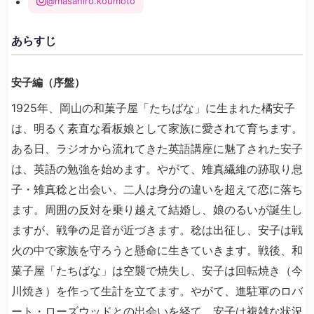
@masahiro.koumoto
あらすじ
安子編（序盤）
1925年、岡山の和菓子屋「たちばな」に生まれた橘安子
は、明るく素直な看板娘として家族に愛されて育ちます。
ある日、ラジオから流れてきた英語講座に魅了された安子
は、英語の勉強を始めます。やがて、雉真繊維の跡取り息
子・雉真稔と出会い、二人は身分の違いを超えて恋に落ち
ます。周囲の反対を乗り越えて結婚し、娘のるいが誕生し
ますが、戦争の足音が近づきます。稔は出征し、安子は戦
火の中で家族を守ろうと懸命に生きていきます。戦後、和
菓子屋「たちばな」は空襲で焼失し、安子は回転焼き（今
川焼き）を作って生計を立てます。やがて、進駐軍のロバ
ート・ローズウッドとの出会いを経て、安子は複雑な状況