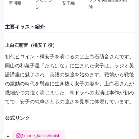
平川唯一
安子編
し
師
主要キャスト紹介
上白石萌音（橘安子 役）
初代ヒロイン・橘安子を演じるのは上白石萌音さんです。
岡山の和菓子屋「たちばな」に生まれた安子は、ラジオ英
語講座に魅了され、英語の勉強を始めます。戦前から戦後
の激動の時代を懸命に生き抜く安子の姿を、上白石さんが
繊細かつ力強く演じました。朝ドラへの出演は本作が初め
てで、安子の純粋さと芯の強さを見事に体現しています。
公式リンク
@mone_kamishiraishi