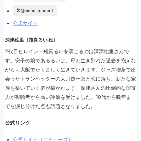
@mone_tohoent
公式サイト
深津絵里（雉真るい 役）
2代目ヒロイン・雉真るいを演じるのは深津絵里さんで
す。安子の娘であるるいは、母と生き別れた過去を抱えな
がらも大阪でたくましく生きていきます。ジャズ喫茶で出
会ったトランペッターの大月錠一郎と恋に落ち、新たな家
族を築いていく姿が描かれます。深津さんの圧倒的な演技
力が視聴者から高い評価を受けました。10代から晩年ま
でを演じ分けた点も話題となりました。
公式リンク
公式サイト（アミューズ）