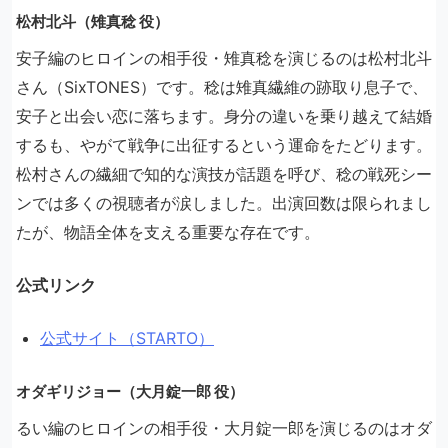
松村北斗（雉真稔 役）
安子編のヒロインの相手役・雉真稔を演じるのは松村北斗
さん（SixTONES）です。稔は雉真繊維の跡取り息子で、
安子と出会い恋に落ちます。身分の違いを乗り越えて結婚
するも、やがて戦争に出征するという運命をたどります。
松村さんの繊細で知的な演技が話題を呼び、稔の戦死シー
ンでは多くの視聴者が涙しました。出演回数は限られまし
たが、物語全体を支える重要な存在です。
公式リンク
公式サイト（STARTO）
オダギリジョー（大月錠一郎 役）
るい編のヒロインの相手役・大月錠一郎を演じるのはオダ