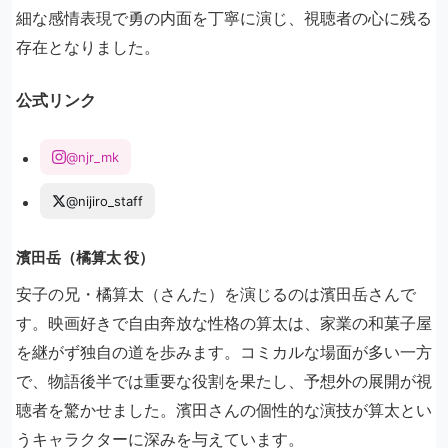
細な感情表現で勇の内面を丁寧に演じ、視聴者の心に残る
存在となりました。
公式リンク
@njr_mk
@nijiro_staff
濱田岳（橘算太 役）
安子の兄・橘算太（さんた）を演じるのは濱田岳さんで
す。映画好きで自由奔放な性格の算太は、家業の和菓子屋
を継がず独自の道を歩みます。コミカルな場面が多い一方
で、物語後半では重要な役割を果たし、予想外の展開が視
聴者を驚かせました。濱田さんの個性的な演技が算太とい
うキャラクターに深みを与えています。