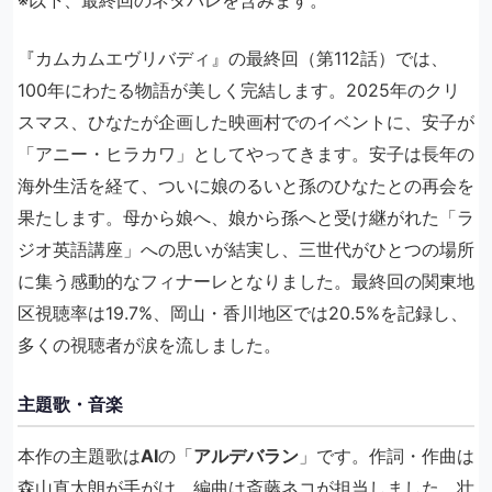
『カムカムエヴリバディ』の最終回（第112話）では、
100年にわたる物語が美しく完結します。2025年のクリ
スマス、ひなたが企画した映画村でのイベントに、安子が
「アニー・ヒラカワ」としてやってきます。安子は長年の
海外生活を経て、ついに娘のるいと孫のひなたとの再会を
果たします。母から娘へ、娘から孫へと受け継がれた「ラ
ジオ英語講座」への思いが結実し、三世代がひとつの場所
に集う感動的なフィナーレとなりました。最終回の関東地
区視聴率は19.7%、岡山・香川地区では20.5%を記録し、
多くの視聴者が涙を流しました。
主題歌・音楽
本作の主題歌は
AI
の「
アルデバラン
」です。作詞・作曲は
森山直太朗が手がけ、編曲は斎藤ネコが担当しました。壮