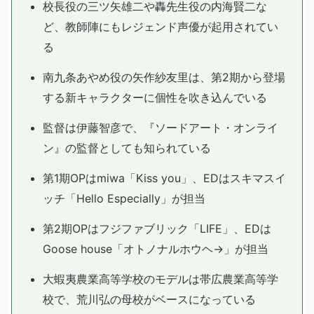
校長役の三ツ矢雄二や轟先生役の内海賢二な
ど、教師陣にもレジェンド声優が起用されてい
る
南九条あやめ役の矢作紗友里は、第2期から登場
する新キャラクターに個性を吹き込んでいる
監督は伊藤智彦で、『ソードアート・オンライ
ン』の監督としても知られている
第1期OPはmiwa「Kiss you」、EDはスキマスイ
ッチ「Hello Especially」が担当
第2期OPはフジファブリック「LIFE」、EDは
Goose house「オトノナルホウヘ→」が担当
大蝦夷農業高等学校のモデルは帯広農業高等学
校で、荒川弘の母校がベースになっている