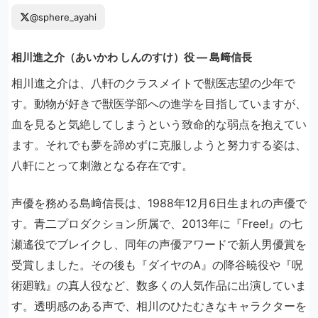
@sphere_ayahi
相川進之介（あいかわ しんのすけ）役 ― 島﨑信長
相川進之介は、八軒のクラスメイトで獣医志望の少年で
す。動物が好きで獣医学部への進学を目指していますが、
血を見ると気絶してしまうという致命的な弱点を抱えてい
ます。それでも夢を諦めずに克服しようと努力する姿は、
八軒にとって刺激となる存在です。
声優を務める島﨑信長は、1988年12月6日生まれの声優で
す。青二プロダクション所属で、2013年に『Free!』の七
瀬遙役でブレイクし、同年の声優アワードで新人男優賞を
受賞しました。その後も『ダイヤのA』の降谷暁役や『呪
術廻戦』の真人役など、数多くの人気作品に出演していま
す。透明感のある声で、相川のひたむきなキャラクターを