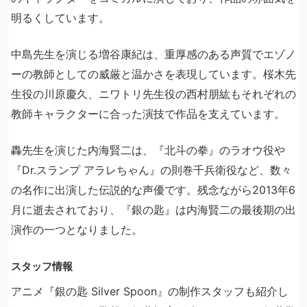
明るくしています。
中島先生を演じる増谷康紀は、重厚感のある声質でエゾノ
ーの教師としての威厳と温かさを表現しています。桜木先
生役の川原慶久、ニワトリ先生役の西村朋紘もそれぞれの
教師キャラクターに合った演技で作品を支えています。
轟先生を演じた内海賢二は、『北斗の拳』のラオウ役や
『Dr.スランプ アラレちゃん』の則巻千兵衛役など、数々
の名作に出演した伝説的な声優です。残念ながら2013年6
月に逝去されており、『銀の匙』は内海賢二の最後期の出
演作の一つとなりました。
スタッフ情報
アニメ『銀の匙 Silver Spoon』の制作スタッフも紹介し