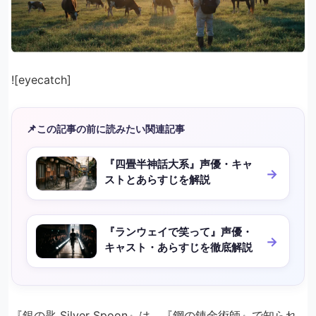
![eyecatch]
📌
この記事の前に読みたい関連記事
『四畳半神話大系』声優・キャ
ストとあらすじを解説
『ランウェイで笑って』声優・
キャスト・あらすじを徹底解説
『銀の匙 Silver Spoon』は、『鋼の錬金術師』で知られ