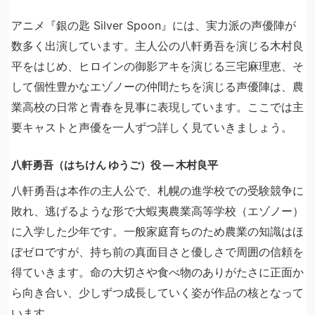
アニメ『銀の匙 Silver Spoon』には、実力派の声優陣が
数多く出演しています。主人公の八軒勇吾を演じる木村良
平をはじめ、ヒロインの御影アキを演じる三宅麻理恵、そ
して個性豊かなエゾノーの仲間たちを演じる声優陣は、農
業高校の日常と青春を見事に表現しています。ここでは主
要キャストと声優を一人ずつ詳しく見ていきましょう。
八軒勇吾（はちけん ゆうご）役 ― 木村良平
八軒勇吾は本作の主人公で、札幌の進学校での受験競争に
敗れ、逃げるような形で大蝦夷農業高等学校（エゾノー）
に入学した少年です。一般家庭育ちのため農業の知識はほ
ぼゼロですが、持ち前の真面目さと優しさで周囲の信頼を
得ていきます。命の大切さや食べ物のありがたさに正面か
ら向き合い、少しずつ成長していく姿が作品の核となって
います。