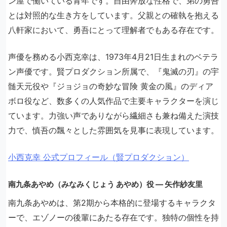
ン屋で働いている青年です。自由奔放な性格で、弟の勇吾
とは対照的な生き方をしています。父親との確執を抱える
八軒家において、勇吾にとって理解者でもある存在です。
声優を務める小西克幸は、1973年4月21日生まれのベテラ
ン声優です。賢プロダクション所属で、『鬼滅の刃』の宇
髄天元役や『ジョジョの奇妙な冒険 黄金の風』のディア
ボロ役など、数多くの人気作品で主要キャラクターを演じ
ています。力強い声でありながら繊細さも兼ね備えた演技
力で、慎吾の飄々とした雰囲気を見事に表現しています。
小西克幸 公式プロフィール（賢プロダクション）
南九条あやめ（みなみくじょう あやめ）役 ― 矢作紗友里
南九条あやめは、第2期から本格的に登場するキャラクタ
ーで、エゾノーの後輩にあたる存在です。独特の個性を持