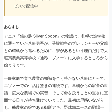
ビスで配信中
あらすじ
アニメ『銀の匙 Silver Spoon』の物語は、札幌の進学校
に通っていた八軒勇吾が、受験戦争のプレッシャーや父親
との確執から逃れるために、寮があるという理由だけで大
蝦夷農業高等学校（通称エゾノー）に入学するところから
始まります。
一般家庭で育ち農業の知識を全く持たない八軒にとって、
エゾノーでの生活は驚きの連続です。早朝からの家畜の世
話、広大な農場での実習、そして命を扱うことの重さに直
面する日々が待ち受けていました。最初は戸惑いながら
も、酪農家の娘である御影アキ、野球部エースの駒場一