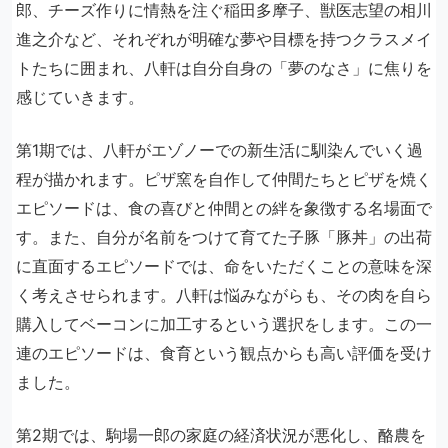
郎、チーズ作りに情熱を注ぐ稲田多摩子、獣医志望の相川
進之介など、それぞれが明確な夢や目標を持つクラスメイ
トたちに囲まれ、八軒は自分自身の「夢のなさ」に焦りを
感じていきます。
第1期では、八軒がエゾノーでの新生活に馴染んでいく過
程が描かれます。ピザ窯を自作して仲間たちとピザを焼く
エピソードは、食の喜びと仲間との絆を象徴する名場面で
す。また、自分が名前をつけて育てた子豚「豚丼」の出荷
に直面するエピソードでは、命をいただくことの意味を深
く考えさせられます。八軒は悩みながらも、その肉を自ら
購入してベーコンに加工するという選択をします。この一
連のエピソードは、食育という観点からも高い評価を受け
ました。
第2期では、駒場一郎の家庭の経済状況が悪化し、酪農を