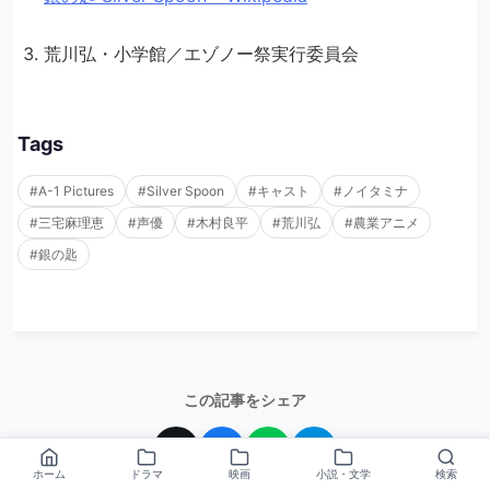
荒川弘・小学館／エゾノー祭実行委員会
Tags
#A-1 Pictures
#Silver Spoon
#キャスト
#ノイタミナ
#三宅麻理恵
#声優
#木村良平
#荒川弘
#農業アニメ
#銀の匙
この記事をシェア
ホーム
ドラマ
映画
小説・文学
検索