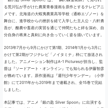
る荒川弘が手がけた農業青春漫画を原作とするテレビアニ
メです。北海道の大蝦夷農業高等学校（通称エゾノー）を
舞台に、進学校からの挫折を経て入学した主人公・八軒勇
吾が、酪農や畜産の実習を通じて仲間たちと絆を深め、自
分自身の将来と真剣に向き合っていく姿を描いています。
2013年7月から9月にかけて第1期、2014年1月から3月に
かけて第2期がフジテレビ「ノイタミナ」枠にて放送され
ました。アニメーション制作はA-1 Picturesが担当し、監
督は『ソードアート・オンライン』でも知られる伊藤智彦
が務めています。原作漫画は『週刊少年サンデー』（小学
館）にて2011年から2019年まで連載され、全15巻で完結
しました。
本記事では、アニメ『銀の匙 Silver Spoon』に出演する