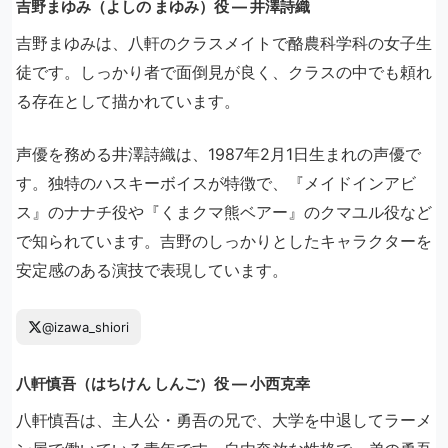
吉野まゆみ（よしの まゆみ）役 ― 井澤詩織
吉野まゆみは、八軒のクラスメイトで酪農科学科の女子生
徒です。しっかり者で面倒見が良く、クラスの中でも頼れ
る存在として描かれています。
声優を務める井澤詩織は、1987年2月1日生まれの声優で
す。独特のハスキーボイスが特徴で、『メイドインアビ
ス』のナナチ役や『くまクマ熊ベアー』のクマユル役など
で知られています。吉野のしっかりとしたキャラクターを
安定感のある演技で表現しています。
@izawa_shiori
八軒慎吾（はちけん しんご）役 ― 小西克幸
八軒慎吾は、主人公・勇吾の兄で、大学を中退してラーメ