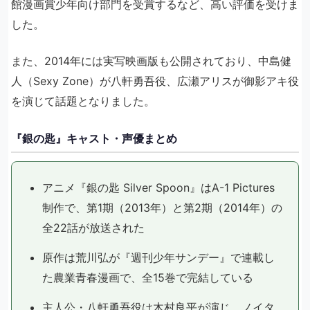
館漫画賞少年向け部門を受賞するなど、高い評価を受けま
した。
また、2014年には実写映画版も公開されており、中島健
人（Sexy Zone）が八軒勇吾役、広瀬アリスが御影アキ役
を演じて話題となりました。
『銀の匙』キャスト・声優まとめ
アニメ『銀の匙 Silver Spoon』はA-1 Pictures
制作で、第1期（2013年）と第2期（2014年）の
全22話が放送された
原作は荒川弘が『週刊少年サンデー』で連載し
た農業青春漫画で、全15巻で完結している
主人公・八軒勇吾役は木村良平が演じ、ノイタ