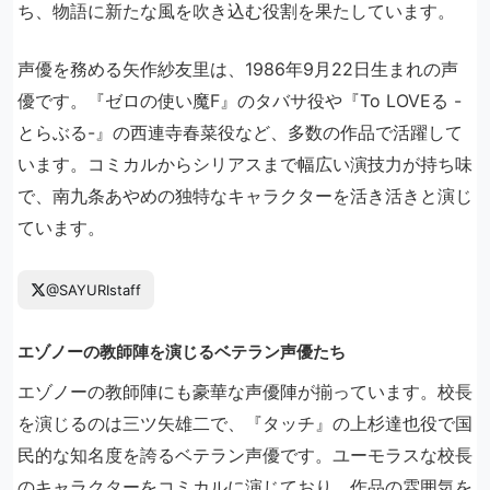
ち、物語に新たな風を吹き込む役割を果たしています。
声優を務める矢作紗友里は、1986年9月22日生まれの声
優です。『ゼロの使い魔F』のタバサ役や『To LOVEる -
とらぶる-』の西連寺春菜役など、多数の作品で活躍して
います。コミカルからシリアスまで幅広い演技力が持ち味
で、南九条あやめの独特なキャラクターを活き活きと演じ
ています。
@SAYURIstaff
エゾノーの教師陣を演じるベテラン声優たち
エゾノーの教師陣にも豪華な声優陣が揃っています。校長
を演じるのは三ツ矢雄二で、『タッチ』の上杉達也役で国
民的な知名度を誇るベテラン声優です。ユーモラスな校長
のキャラクターをコミカルに演じており、作品の雰囲気を