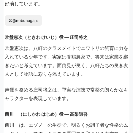
好演しています。
@nobunaga_s
常盤恵次（ときわ けいじ）役 ― 庄司将之
常盤恵次は、八軒のクラスメイトでニワトリの飼育に力を
入れている少年です。実家は養鶏農家で、将来は家業を継
ぎたいと考えています。面倒見が良く、八軒たちの良き友
人として物語に彩りを添えています。
声優を務める庄司将之は、堅実な演技で常盤の朗らかなキ
ャラクターを表現しています。
西川一（にしかわ はじめ）役 ― 高梨謙吾
西川一は、エゾノーの生徒で、明るくお調子者な性格のム