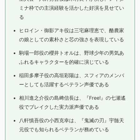
ミナ枠での主演経験を活かした好演を見せてい
る
ヒロイン・御影アキ役は三宅麻理恵で、酪農家
の娘としての素朴さと芯の強さを表現している
駒場一郎役の櫻井トオルは、野球少年の男気あ
ふれるキャラクターを的確に演じている
稲田多摩子役の高垣彩陽は、スフィアのメンバ
ーとしても活躍するベテラン声優である
相川進之介役の島﨑信長は、『Free!』の七瀬遙
役でブレイクした実力派声優である
八軒慎吾役の小西克幸は、『鬼滅の刃』宇髄天
元役でも知られるベテランが務めている