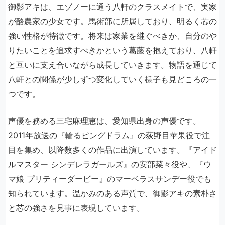
御影アキは、エゾノーに通う八軒のクラスメイトで、実家
が酪農家の少女です。馬術部に所属しており、明るく芯の
強い性格が特徴です。将来は家業を継ぐべきか、自分のや
りたいことを追求すべきかという葛藤を抱えており、八軒
と互いに支え合いながら成長していきます。物語を通じて
八軒との関係が少しずつ変化していく様子も見どころの一
つです。
声優を務める三宅麻理恵は、愛知県出身の声優です。
2011年放送の『輪るピングドラム』の荻野目苹果役で注
目を集め、以降数多くの作品に出演しています。『アイド
ルマスター シンデレラガールズ』の安部菜々役や、『ウ
マ娘 プリティーダービー』のマーベラスサンデー役でも
知られています。温かみのある声質で、御影アキの素朴さ
と芯の強さを見事に表現しています。