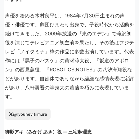
声優を務める木村良平は、1984年7月30日生まれの声
優・俳優です。劇団ひまわり出身で、子役時代から活動を
続けてきました。2009年放送の『東のエデン』で滝沢朗
役を演じてテレビアニメ初主演を果たし、その後はフジテ
レビ「ノイタミナ」枠の作品に多数出演しています。代表
作には『黒子のバスケ』の黄瀬涼太役、『坂道のアポロ
ン』の西見薫役、『ROBOTICS;NOTES』の八汐海翔役な
どがあります。自然体でありながら繊細な感情表現に定評
があり、八軒勇吾の等身大の葛藤を巧みに表現していま
す。
@ryouhey_kimura
御影アキ（みかげ あき）役 ― 三宅麻理恵