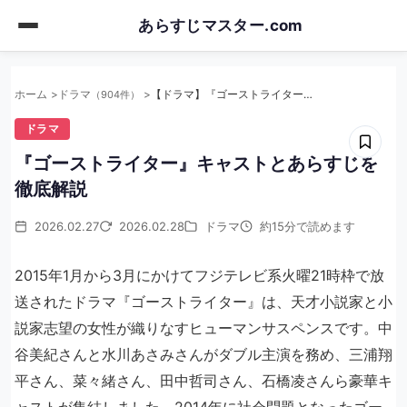
Skip
あらすじマスター.com
to
main
content
ホーム
ドラマ
【ドラマ】『ゴーストライター』キャストとあらすじを徹底解説
（904件）
ドラマ
『ゴーストライター』キャストとあらすじを
徹底解説
2026.02.27
2026.02.28
ドラマ
約15分で読めます
2015年1月から3月にかけてフジテレビ系火曜21時枠で放
送されたドラマ『ゴーストライター』は、天才小説家と小
説家志望の女性が織りなすヒューマンサスペンスです。中
谷美紀さんと水川あさみさんがダブル主演を務め、三浦翔
平さん、菜々緒さん、田中哲司さん、石橋凌さんら豪華キ