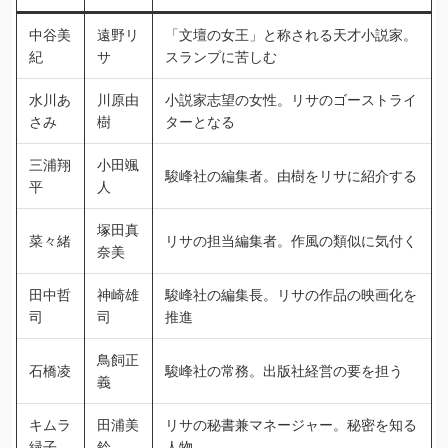
中谷美
遠野リ
「文壇の女王」と称される天才小説家。
紀
サ
スランプに苦しむ
水川あ
川原由
小説家志望の女性。リサのゴーストライ
さみ
樹
ターとなる
三浦翔
小田颯
駿峰社の編集者。由樹をリサに紹介する
平
人
塚田真
菜々緒
リサの担当編集者。作風の類似に気付く
奈美
田中哲
神崎雄
駿峰社の編集長。リサの作品の映画化を
司
司
推進
鳥飼正
石橋凌
駿峰社の常務。出版社経営の要を担う
義
キムラ
田浦美
リサの秘書兼マネージャー。秘密を知る
緑子
鈴
人物