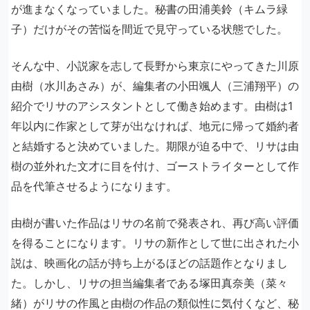
が進まなくなっていました。秘書の田浦美鈴（キムラ緑
子）だけがその苦悩を間近で見守っている状態でした。
そんな中、小説家を志して長野から東京にやってきた川原
由樹（水川あさみ）が、編集者の小田颯人（三浦翔平）の
紹介でリサのアシスタントとして働き始めます。由樹は1
年以内に作家として芽が出なければ、地元に帰って婚約者
と結婚すると決めていました。期限が迫る中で、リサは由
樹の並外れた文才に目を付け、ゴーストライターとして作
品を代筆させるようになります。
由樹が書いた作品はリサの名前で発表され、再び高い評価
を得ることになります。リサの新作として世に出された小
説は、映画化の話が持ち上がるほどの話題作となりまし
た。しかし、リサの担当編集者である塚田真奈美（菜々
緒）がリサの作風と由樹の作品の類似性に気付くなど、秘