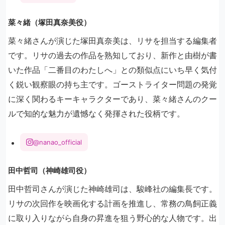
菜々緒（塚田真奈美役）
菜々緒さんが演じた塚田真奈美は、リサを担当する編集者
です。リサの過去の作品を熟知しており、新作と由樹が書
いた作品「二番目のわたしへ」との類似点にいち早く気付
く鋭い観察眼の持ち主です。ゴーストライター問題の発覚
に深く関わるキーキャラクターであり、菜々緒さんのクー
ルで知的な魅力が遺憾なく発揮された役柄です。
@nanao_official
田中哲司（神崎雄司役）
田中哲司さんが演じた神崎雄司は、駿峰社の編集長です。
リサの次回作を映画化する計画を推進し、常務の鳥飼正義
に取り入りながら自身の昇進を狙う野心的な人物です。出