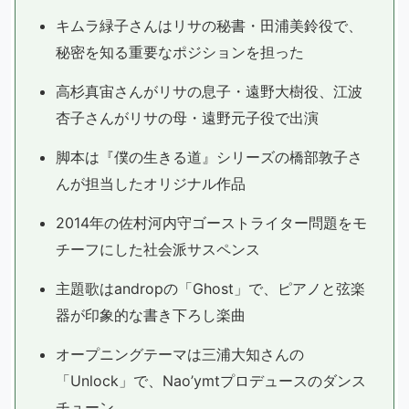
キムラ緑子さんはリサの秘書・田浦美鈴役で、
秘密を知る重要なポジションを担った
高杉真宙さんがリサの息子・遠野大樹役、江波
杏子さんがリサの母・遠野元子役で出演
脚本は『僕の生きる道』シリーズの橋部敦子さ
んが担当したオリジナル作品
2014年の佐村河内守ゴーストライター問題をモ
チーフにした社会派サスペンス
主題歌はandropの「Ghost」で、ピアノと弦楽
器が印象的な書き下ろし楽曲
オープニングテーマは三浦大知さんの
「Unlock」で、Nao’ymtプロデュースのダンス
チューン