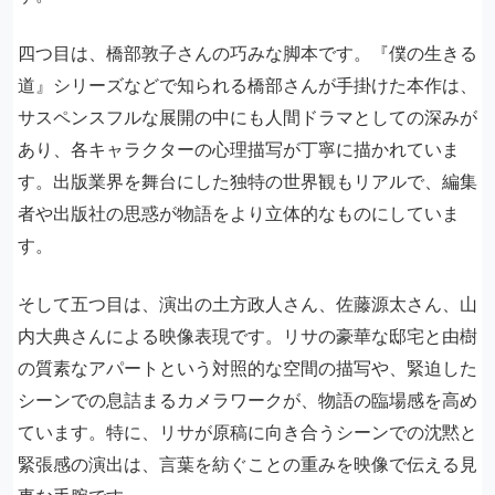
四つ目は、橋部敦子さんの巧みな脚本です。『僕の生きる
道』シリーズなどで知られる橋部さんが手掛けた本作は、
サスペンスフルな展開の中にも人間ドラマとしての深みが
あり、各キャラクターの心理描写が丁寧に描かれていま
す。出版業界を舞台にした独特の世界観もリアルで、編集
者や出版社の思惑が物語をより立体的なものにしていま
す。
そして五つ目は、演出の土方政人さん、佐藤源太さん、山
内大典さんによる映像表現です。リサの豪華な邸宅と由樹
の質素なアパートという対照的な空間の描写や、緊迫した
シーンでの息詰まるカメラワークが、物語の臨場感を高め
ています。特に、リサが原稿に向き合うシーンでの沈黙と
緊張感の演出は、言葉を紡ぐことの重みを映像で伝える見