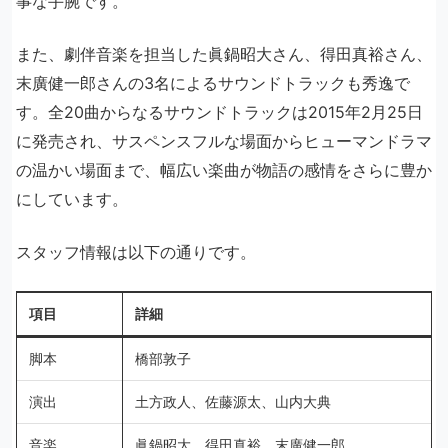
事な手腕です。
また、劇伴音楽を担当した眞鍋昭大さん、得田真裕さん、
末廣健一郎さんの3名によるサウンドトラックも秀逸で
す。全20曲からなるサウンドトラックは2015年2月25日
に発売され、サスペンスフルな場面からヒューマンドラマ
の温かい場面まで、幅広い楽曲が物語の感情をさらに豊か
にしています。
スタッフ情報は以下の通りです。
項目
詳細
脚本
橋部敦子
演出
土方政人、佐藤源太、山内大典
音楽
眞鍋昭大、得田真裕、末廣健一郎