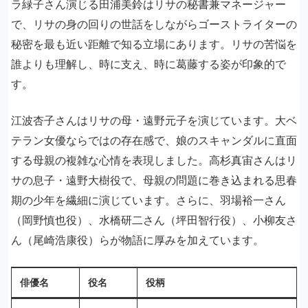
ラ緑子さん演じる田浦美鈴はリサの秘書兼マネージャー
で、リサの身の回りの世話をしながらゴーストライターの
秘密を最も近い距離で知る立場にあります。リサの苦悩を
誰よりも理解し、時に支え、時に葛藤する姿が印象的で
す。
江波杏子さんはリサの母・遠野元子を演じています。大ベ
テラン女優ならではの存在感で、娘のスキャンダルに直面
する母親の複雑な心情を表現しました。高杉真宙さんはリ
サの息子・遠野大樹役で、母親の問題に巻き込まれる思春
期の少年を繊細に演じています。さらに、羽場裕一さん
（岡野慎也役）、水橋研二さん（坪田智行役）、小柳友さ
ん（尾崎浩康役）らが物語に厚みを加えています。
俳優名
役名
役柄