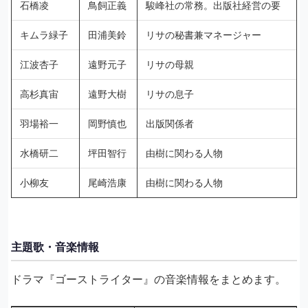
石橋凌
鳥飼正義
駿峰社の常務。出版社経営の要
キムラ緑子
田浦美鈴
リサの秘書兼マネージャー
江波杏子
遠野元子
リサの母親
高杉真宙
遠野大樹
リサの息子
羽場裕一
岡野慎也
出版関係者
水橋研二
坪田智行
由樹に関わる人物
小柳友
尾崎浩康
由樹に関わる人物
主題歌・音楽情報
ドラマ『ゴーストライター』の音楽情報をまとめます。