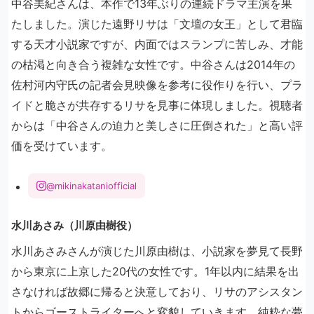
中谷美紀さんは、本作で13年ぶりの連続ドラマ主演を果
たしました。演じた遠野リサは「文壇の女王」として君臨
する天才小説家ですが、内面ではスランプに苦しみ、才能
の枯渇と向き合う複雑な女性です。中谷さんは2014年の
佐村河内守氏の記者会見映像を参考に役作りを行い、プラ
イドと脆さが共存するリサを見事に体現しました。視聴者
からは「中谷さんの迫力と美しさに圧倒された」と高い評
価を受けています。
@mikinakataniofficial
水川あさみ（川原由樹役）
水川あさみさんが演じた川原由樹は、小説家を夢見て長野
から東京に上京した20代の女性です。1年以内に結果を出
さなければ故郷に帰ると決意しており、リサのアシスタン
トからゴーストライターへと変貌していきます。純粋な夢