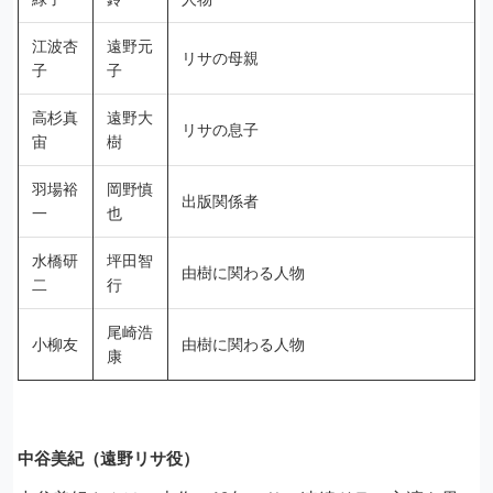
江波杏
遠野元
リサの母親
子
子
高杉真
遠野大
リサの息子
宙
樹
羽場裕
岡野慎
出版関係者
一
也
水橋研
坪田智
由樹に関わる人物
二
行
尾崎浩
小柳友
由樹に関わる人物
康
中谷美紀（遠野リサ役）