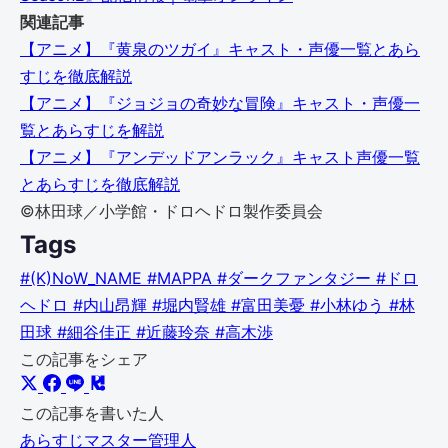
関連記事
【アニメ】『黄泉のツガイ』キャスト・声優一覧とあら
すじを徹底解説
【アニメ】『ジョジョの奇妙な冒険』キャスト・声優一
覧とあらすじを解説
【アニメ】『アンデッドアンラック』キャスト声優一覧
とあらすじを徹底解説
©林田球／小学館・ドロヘドロ製作委員会
Tags
#(K)NoW_NAME
#MAPPA
#ダークファンタジー
#ドロ
ヘドロ
#内山昂輝
#堀内賢雄
#富田美憂
#小林ゆう
#林
田球
#細谷佳正
#近藤玲奈
#高木渉
この記事をシェア
この記事を書いた人
あらすじマスター管理人