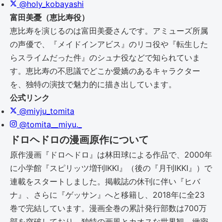
@holy_kobayashi
富田美憂（恵比寿役）
恵比寿を演じるのは富田美憂さんです。アミューズ所属
の声優で、『メイドインアビス』のリコ役や『転生した
らスライムだった件』のシュナ役などで知られていま
す。恵比寿の不思議でどこか愛嬌のあるキャラクター
を、独特の演技で魅力的に描き出しています。
公式リンク
@miyju_tomita
@tomita__miyu._
ドロヘドロの漫画原作について
原作漫画『ドロヘドロ』は林田球による作品で、2000年
に小学館『スピリッツ増刊IKKI』（後の『月刊IKKI』）で
連載をスタートしました。掲載誌の休刊に伴い『ヒバ
ナ』、さらに『ゲッサン』へと移籍し、2018年に全23
巻で完結しています。漫画全巻の累計発行部数は700万
部を突破しており、独特の画風とカオスな世界観、緻密