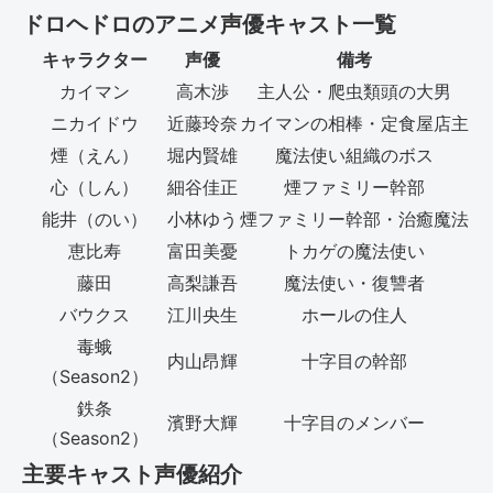
ドロヘドロのアニメ声優キャスト一覧
キャラクター
声優
備考
カイマン
高木渉
主人公・爬虫類頭の大男
ニカイドウ
近藤玲奈
カイマンの相棒・定食屋店主
煙（えん）
堀内賢雄
魔法使い組織のボス
心（しん）
細谷佳正
煙ファミリー幹部
能井（のい）
小林ゆう
煙ファミリー幹部・治癒魔法
恵比寿
富田美憂
トカゲの魔法使い
藤田
高梨謙吾
魔法使い・復讐者
バウクス
江川央生
ホールの住人
毒蛾
内山昂輝
十字目の幹部
（Season2）
鉄条
濱野大輝
十字目のメンバー
（Season2）
主要キャスト声優紹介