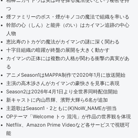
相棒ニカイドウは実は時を操る魔法使いという秘密を持
つ
煙ファミリーのボス・煙がキノコの魔法で組織を率いる
幹部の心（しん）と能井（のい）はカイマン追跡の中心
人物
恵比寿のトカゲの魔法がカイマンの謎に深く関わる
十字目組織の暗躍が終盤の展開を大きく動かす
カイマンの正体には複数の人格が関わる衝撃の真実があ
る
アニメSeason1はMAPPA制作で2020年1月に放送開始
主演の高木渉さんがカイマンの豪快さを見事に表現
Season2は2026年4月1日より全世界同時配信開始
新キャストに内山昂輝、濱野大輝ら6名が追加
主題歌はSeason1・2ともに(K)NoW_NAMEが担当
OPテーマ「Welcome トゥ 混沌」が作品の世界観を体現
Netflix、Amazon Prime Videoなど各サービスで視聴可
能