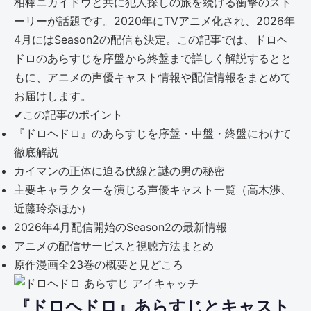
相棒ニカイドウと共に犯人探しの旅を続ける衝撃のスト
ーリーが話題です。2020年にTVアニメ化され、2026年
4月にはSeason2の配信も決定。この記事では、ドロヘ
ドロのあらすじを序盤から終盤まで詳しく解説するとと
もに、アニメの声優キャスト情報や配信情報をまとめて
お届けします。
✔
この記事のポイント
『ドロヘドロ』のあらすじを序盤・中盤・終盤にわけて
徹底解説
カイマンの正体に迫る伏線と謎の男の秘密
主要キャラクターを演じる声優キャスト一覧（高木渉、
近藤玲奈ほか）
2026年4月配信開始のSeason2の最新情報
アニメの配信サービスと視聴方法まとめ
原作漫画全23巻の概要と見どころ
『ドロヘドロ』あらすじとキャスト