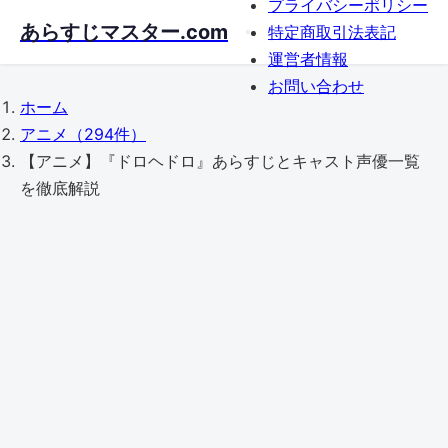
プライバシーポリシー
Skip
あらすじマスター.com
特定商取引法表記
to
運営者情報
main
お問い合わせ
content
ホーム
アニメ
（294件）
【アニメ】『ドロヘドロ』あらすじとキャスト声優一覧
を徹底解説