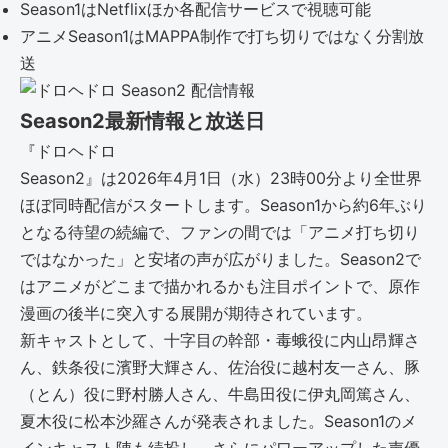
Season1はNetflixほか各配信サービスで視聴可能
アニメSeason1はMAPPA制作で打ち切りではなく分割放
送
Season2最新情報と放送日
『ドロヘドロ
Season2』は2026年4月1日（水）23時00分より全世界
ほぼ同時配信がスタートします。Season1から約6年ぶり
となる待望の続編で、ファンの間では「アニメ打ち切り
ではなかった」と安堵の声が広がりました。Season2で
はアニメがどこまで描かれるかも注目ポイントで、原作
漫画の後半に突入する展開が期待されています。
新キャストとして、十字目の幹部・毒蛾役に内山昂輝さ
ん、鉄条役に濱野大輝さん、佐治役に越村友一さん、豚
（とん）役に野村勝人さん、牛島田役に伊丸岡篤さん、
夏木役に松本沙羅さんが発表されました。Season1のメ