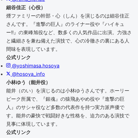
細谷佳正（心役）
煙ファミリーの幹部・心（しん）を演じるのは細谷佳正
さんです。『進撃の巨人』のライナー役や『ハイキュ
ー!!』の東峰旭役など、数多くの人気作品に出演。力強さ
と繊細さを兼ね備えた演技で、心の冷徹さの裏にある人
間味を表現しています。
公式リンク
@yoshimasa.hosoya
@hosoya_info
小林ゆう（能井役）
能井（のい）を演じるのは小林ゆうさんです。ホーリー
ピーク所属で、『銀魂』の猿飛あやめ役や『進撃の巨
人』のサシャ役など多数の代表作を持つ実力派声優で
す。能井の豪快で戦闘好きな性格を、迫力のある演技で
見事に体現しています。
公式リンク