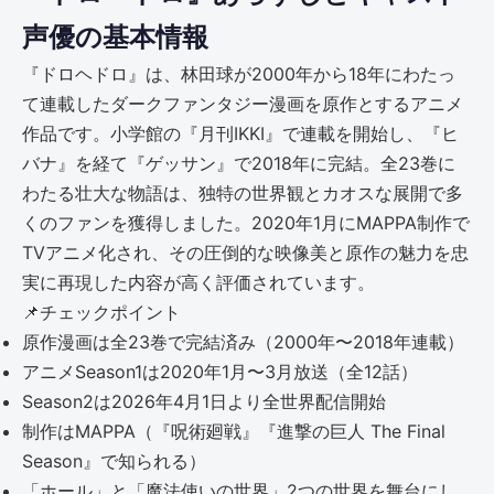
声優の基本情報
『ドロヘドロ』は、林田球が2000年から18年にわたっ
て連載したダークファンタジー漫画を原作とするアニメ
作品です。小学館の『月刊IKKI』で連載を開始し、『ヒ
バナ』を経て『ゲッサン』で2018年に完結。全23巻に
わたる壮大な物語は、独特の世界観とカオスな展開で多
くのファンを獲得しました。2020年1月にMAPPA制作で
TVアニメ化され、その圧倒的な映像美と原作の魅力を忠
実に再現した内容が高く評価されています。
📌
チェックポイント
原作漫画は全23巻で完結済み（2000年〜2018年連載）
アニメSeason1は2020年1月〜3月放送（全12話）
Season2は2026年4月1日より全世界配信開始
制作はMAPPA（『呪術廻戦』『進撃の巨人 The Final
Season』で知られる）
「ホール」と「魔法使いの世界」2つの世界を舞台にし