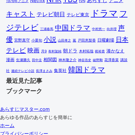
あらすじ
アニメ
Netflix
1976年アニメ
tvN
ドラマ
フ
キャスト
テレビ朝日
テレビ東京
ジテレビ
中国ドラマ
声
三浦春馬
中村悠一
向井理
優
小説
日本
日曜劇場
宮野真守
小栗旬
嵐
戸田恵梨香
山田孝之
テレビ
映画
朝ドラ
湊かなえ
木村拓哉
月9
有村架純
梶裕貴
相関図
漫画
講談
生瀬勝久
田中圭
神木隆之介
綾野剛
花澤香菜
神谷浩史
韓国ドラマ
集英社
社
連続テレビ小説
長澤まさみ
最近見た記事
ブックマーク
あらすじマスター.com
あらゆる作品のあらすじを簡単に
ホーム
プライバシーポリシー