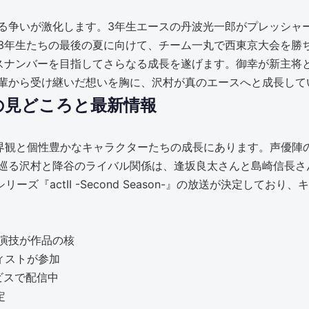
る争いが激化します。3年生エースの丹波光一郎がプレッシャー
3年生たちの最後の夏に向けて、チーム一丸で西東京大会を勝
スナンバーを目指してさらなる成長を遂げます。御幸が新主将
輩から受け継いだ想いを胸に、沢村が真のエースへと成長して
の見どころと最新情報
界観と個性豊かなキャラクターたちの成長にあります。声優陣
巡る沢村と降谷のライバル関係は、逢坂良太さんと島崎信長さ
ーズ『actII -Second Season-』の放送が決定して
演技が作品の核
ィストが参加
ービスで配信中
定