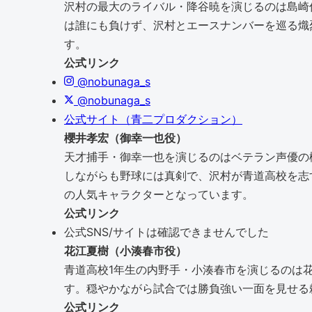
沢村の最大のライバル・降谷暁を演じるのは島崎信
は誰にも負けず、沢村とエースナンバーを巡る熾
す。
公式リンク
@nobunaga_s
@nobunaga_s
公式サイト（青二プロダクション）
櫻井孝宏（御幸一也役）
天才捕手・御幸一也を演じるのはベテラン声優の
しながらも野球には真剣で、沢村が青道高校を志
の人気キャラクターとなっています。
公式リンク
公式SNS/サイトは確認できませんでした
花江夏樹（小湊春市役）
青道高校1年生の内野手・小湊春市を演じるのは
す。穏やかながら試合では勝負強い一面を見せる
公式リンク