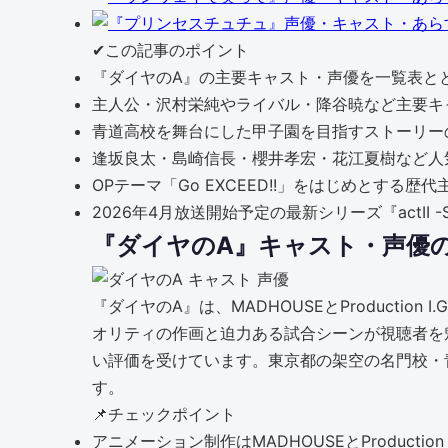
✔
この記事のポイント
『ダイヤのA』の主要キャスト・声優を一覧表と
主人公・沢村栄純やライバル・降谷暁など主要キ
青道高校を舞台にした甲子園を目指すストーリー
逢坂良太・島崎信長・櫻井孝宏・花江夏樹など人
OPテーマ「Go EXCEED!!」をはじめとする歴
2026年4月放送開始予定の最新シリーズ『actII -Se
『ダイヤのA』キャスト・声優
『ダイヤのA』は、MADHOUSEとProductio
オリティの作画と迫力ある試合シーンが視聴者を
い評価を受けています。東京都の架空の名門校・
す。
📌
チェックポイント
アニメーション制作はMADHOUSEとProducti