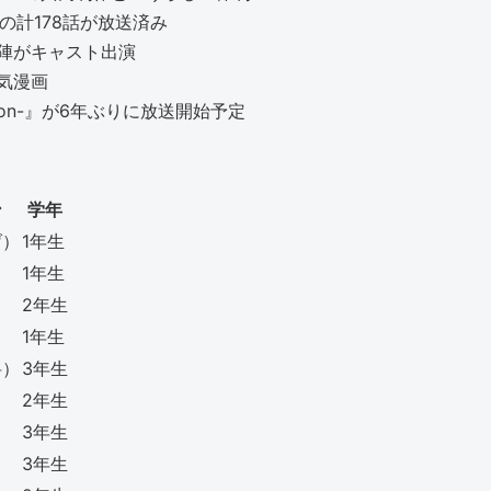
52話の計178話が放送済み
陣がキャスト出演
気漫画
eason-』が6年ぶりに放送開始予定
ン
学年
げ）
1年生
1年生
2年生
1年生
将）
3年生
2年生
3年生
3年生