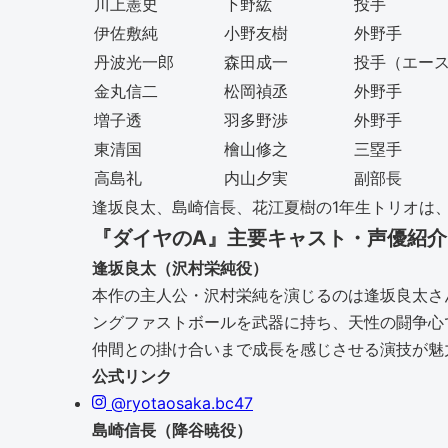
川上憲史
下野紘
投手
伊佐敷純
小野友樹
外野手
丹波光一郎
森田成一
投手（エー
金丸信二
松岡禎丞
外野手
増子透
羽多野渉
外野手
東清国
檜山修之
三塁手
高島礼
内山夕実
副部長
逢坂良太、島崎信長、花江夏樹の1年生トリオは
『ダイヤのA』主要キャスト・声優紹介
逢坂良太（沢村栄純役）
本作の主人公・沢村栄純を演じるのは逢坂良太さ
ングファストボールを武器に持ち、天性の闘争心
仲間との掛け合いまで成長を感じさせる演技が魅
公式リンク
@ryotaosaka.bc47
島崎信長（降谷暁役）