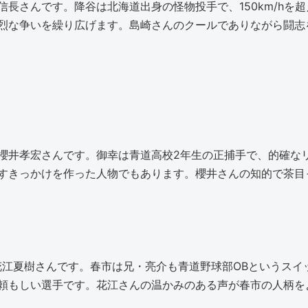
長さんです。降谷は北海道出身の怪物投手で、150km/hを
烈な争いを繰り広げます。島崎さんのクールでありながら闘志
櫻井孝宏さんです。御幸は青道高校2年生の正捕手で、的確な
すきっかけを作った人物でもあります。櫻井さんの知的で茶目
花江夏樹さんです。春市は兄・亮介も青道野球部OBというスイ
頼もしい選手です。花江さんの温かみのある声が春市の人柄を