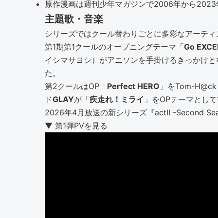
原作漫画は週刊少年マガジンで2006年から202
主題歌・音楽
シリーズではクール替わりごとに多彩なアーティ
第1期第1クールのオープニングテーマ「
Go EXCE
イシマサヨシ）がアニソンを手掛けるきっかけと
た。
第2クールはOP「
Perfect HERO
」をTom-H@ck 
ド
GLAY
が「
疾走れ！ミライ
」をOPテーマとし
2026年4月放送の新シリーズ『actII -Second
▼ 第1弾PVを見る