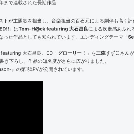
3年まで連載された長期作品
ストが主題歌を担当し、音楽担当の百石元による劇伴も高く評
ED!!
」は
Tom-H@ck featuring 大石昌良
による疾走感あふれ
なった作品としても知られています。エンディングテーマ「
Se
featuring 大石昌良、ED「
グローリー！
」を
三森すずこ
さん
て書き下ろし、作品の知名度がさらに広がりました。
 Season-』の第1弾PVが公開されています。