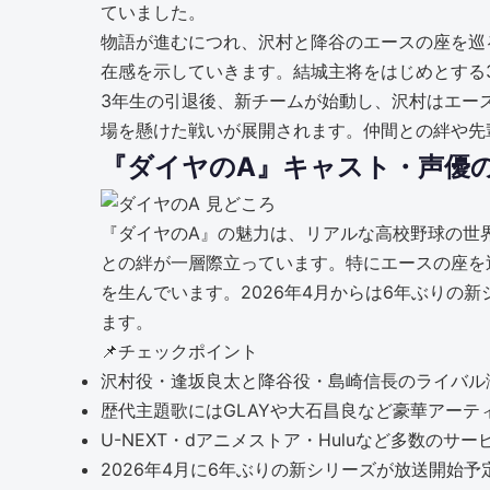
ていました。
物語が進むにつれ、沢村と降谷のエースの座を巡
在感を示していきます。結城主将をはじめとする
3年生の引退後、新チームが始動し、沢村はエー
場を懸けた戦いが展開されます。仲間との絆や先
『ダイヤのA』キャスト・声優
『ダイヤのA』の魅力は、リアルな高校野球の世
との絆が一層際立っています。特にエースの座を
を生んでいます。2026年4月からは6年ぶりの新シリ
ます。
📌
チェックポイント
沢村役・逢坂良太と降谷役・島崎信長のライバル
歴代主題歌にはGLAYや大石昌良など豪華アーテ
U-NEXT・dアニメストア・Huluなど多数のサ
2026年4月に6年ぶりの新シリーズが放送開始予