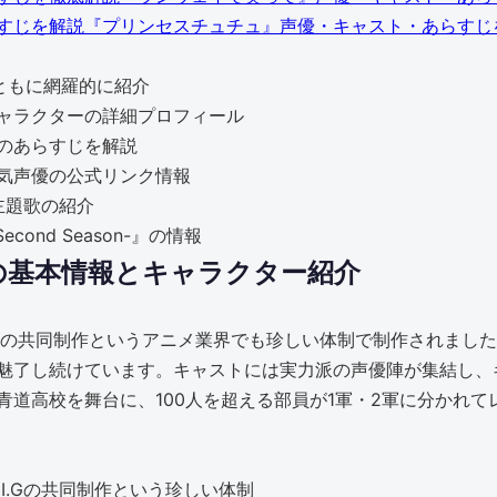
『プリンセスチュチュ』声優・キャスト・あらすじ
ともに網羅的に紹介
ャラクターの詳細プロフィール
のあらすじを解説
気声優の公式リンク情報
代主題歌の紹介
cond Season-』の情報
の基本情報とキャラクター紹介
n I.Gの共同制作というアニメ業界でも珍しい体制で制作されました。
魅了し続けています。キャストには実力派の声優陣が集結し、
青道高校を舞台に、100人を超える部員が1軍・2軍に分かれ
on I.Gの共同制作という珍しい体制