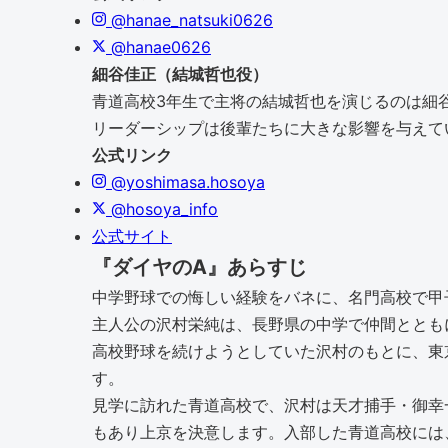
@hanae_natsuki0626
@hanae0626
細谷佳正（結城哲也役）
青道高校3年生で主将の結城哲也を演じるのは細
リーダーシップは後輩たちに大きな影響を与えて
公式リンク
@yoshimasa.hosoya
@hosoya_info
公式サイト
『ダイヤのA』あらすじ
中学野球での悔しい経験をバネに、名門高校で甲
主人公の沢村栄純は、長野県の中学で仲間ととも
高校野球を続けようとしていた沢村のもとに、東
す。
見学に訪れた青道高校で、沢村は天才捕手・御幸
もあり上京を決意します。入部した青道高校には