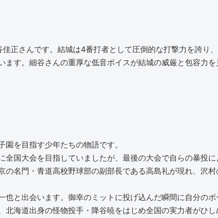
谷佳正さんです。結城は4番打者として圧倒的な打撃力を誇り
います。細谷さんの重厚な低音ボイスが結城の威厳と包容力を
子園を目指す少年たちの物語です。
に全国大会を目指していましたが、最後の大会で自らの暴投に
京の名門・青道高校野球部の副部長である高島礼が現れ、沢村
一也と出会います。御幸のミットに投げ込んだ瞬間に自分のボ
、北海道出身の怪物投手・降谷暁をはじめ全国の実力者がひし