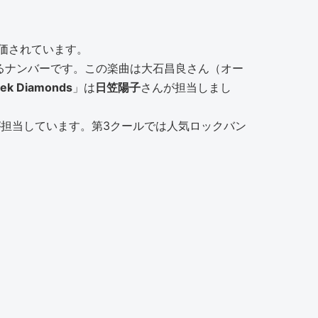
価されています。
るナンバーです。この楽曲は大石昌良さん（オー
ek Diamonds
」は
日笠陽子
さんが担当しまし
が担当しています。第3クールでは人気ロックバン