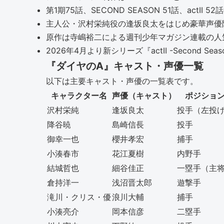
第1期75話、SECOND SEASON 51話、actII 
主人公・沢村栄純役の逢坂良太をはじめ豪華声優
原作は寺嶋裕二による週刊少年マガジン連載の人
2026年4月より新シリーズ『actII -Second S
『ダイヤのA』キャスト・声優一覧
以下は主要キャスト・声優の一覧表です。
キャラクター名
声優（キャスト）
ポジショ
沢村栄純
逢坂良太
投手（左投
降谷暁
島崎信長
投手
御幸一也
櫻井孝宏
捕手
小湊春市
花江夏樹
内野手
結城哲也
細谷佳正
一塁手（主
倉持洋一
浅沼晋太郎
遊撃手
滝川・クリス・優
浪川大輔
捕手
小湊亮介
岡本信彦
二塁手