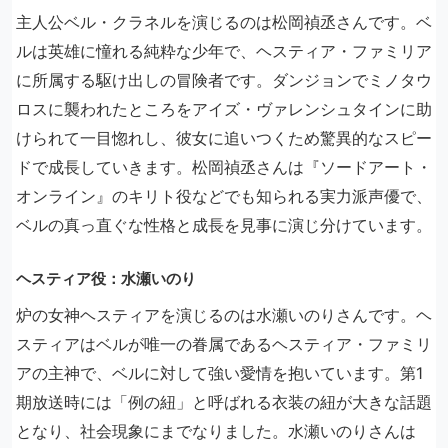
主人公ベル・クラネルを演じるのは松岡禎丞さんです。ベ
ルは英雄に憧れる純粋な少年で、ヘスティア・ファミリア
に所属する駆け出しの冒険者です。ダンジョンでミノタウ
ロスに襲われたところをアイズ・ヴァレンシュタインに助
けられて一目惚れし、彼女に追いつくため驚異的なスピー
ドで成長していきます。松岡禎丞さんは『ソードアート・
オンライン』のキリト役などでも知られる実力派声優で、
ベルの真っ直ぐな性格と成長を見事に演じ分けています。
ヘスティア役：水瀬いのり
炉の女神ヘスティアを演じるのは水瀬いのりさんです。ヘ
スティアはベルが唯一の眷属であるヘスティア・ファミリ
アの主神で、ベルに対して強い愛情を抱いています。第1
期放送時には「例の紐」と呼ばれる衣装の紐が大きな話題
となり、社会現象にまでなりました。水瀬いのりさんは