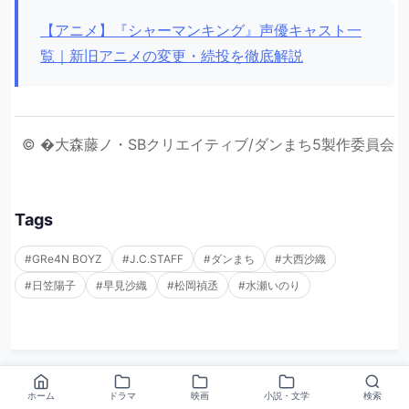
【アニメ】『シャーマンキング』声優キャスト一
覧｜新旧アニメの変更・続投を徹底解説
© �大森藤ノ・SBクリエイティブ/ダンまち5製作委員会
Tags
#GRe4N BOYZ
#J.C.STAFF
#ダンまち
#大西沙織
#日笠陽子
#早見沙織
#松岡禎丞
#水瀬いのり
ホーム
ドラマ
映画
小説・文学
検索
この記事をシェア