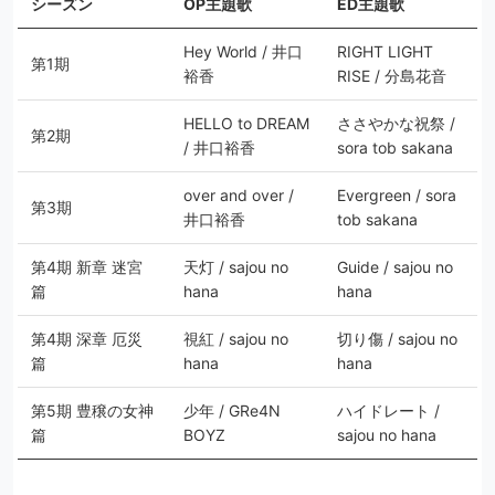
シーズン
OP主題歌
ED主題歌
Hey World / 井口
RIGHT LIGHT
第1期
裕香
RISE / 分島花音
HELLO to DREAM
ささやかな祝祭 /
第2期
/ 井口裕香
sora tob sakana
over and over /
Evergreen / sora
第3期
井口裕香
tob sakana
第4期 新章 迷宮
天灯 / sajou no
Guide / sajou no
篇
hana
hana
第4期 深章 厄災
視紅 / sajou no
切り傷 / sajou no
篇
hana
hana
第5期 豊穣の女神
少年 / GRe4N
ハイドレート /
篇
BOYZ
sajou no hana