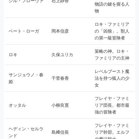
シル・フローヴァ
石上静香
物語の鍵を握る人
物
ロキ・ファミリア
ベート・ローガ
岡本信彦
の「凶狼」。獣人
の第一級冒険者
策略の神。ロキ・
ロキ
久保ユリカ
ファミリアの主神
レベルブースト魔
サンジョウノ・春
千菅春香
法を持つ狐人の少
姫
女
フレイヤ・ファミ
オッタル
小柳良寛
リア団長。都市最
強の冒険者
フレイヤ・ファミ
ヘディン・セルラ
島﨑信長
リア幹部。エルフ
ンド
の魔法戦士