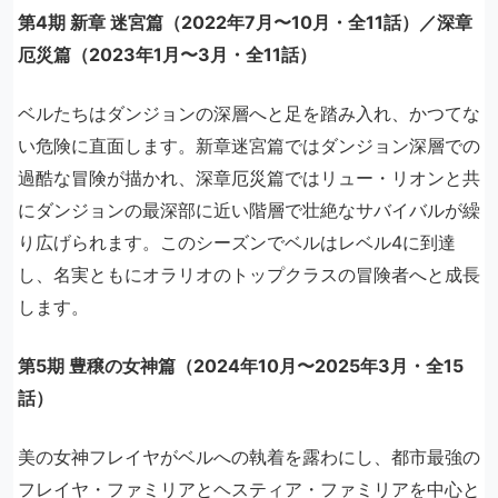
第4期 新章 迷宮篇（2022年7月〜10月・全11話）／深章
厄災篇（2023年1月〜3月・全11話）
ベルたちはダンジョンの深層へと足を踏み入れ、かつてな
い危険に直面します。新章迷宮篇ではダンジョン深層での
過酷な冒険が描かれ、深章厄災篇ではリュー・リオンと共
にダンジョンの最深部に近い階層で壮絶なサバイバルが繰
り広げられます。このシーズンでベルはレベル4に到達
し、名実ともにオラリオのトップクラスの冒険者へと成長
します。
第5期 豊穣の女神篇（2024年10月〜2025年3月・全15
話）
美の女神フレイヤがベルへの執着を露わにし、都市最強の
フレイヤ・ファミリアとヘスティア・ファミリアを中心と