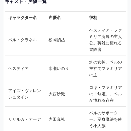
キャスト・声優一覧
キャラクター名
声優名
役柄
ヘスティア・ファ
ミリア所属の主人
ベル・クラネル
松岡禎丞
公。英雄に憧れる
冒険者
炉の女神。ベルの
ヘスティア
水瀬いのり
主神でファミリア
の主
ロキ・ファミリア
アイズ・ヴァレン
大西沙織
の「剣姫」。ベル
シュタイン
が憧れる存在
ベルのサポータ
リリルカ・アーデ
内田真礼
ー。変身魔法を使
う小人族