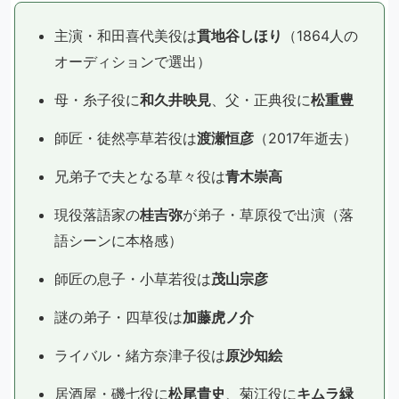
主演・和田喜代美役は
貫地谷しほり
（1864人の
オーディションで選出）
母・糸子役に
和久井映見
、父・正典役に
松重豊
師匠・徒然亭草若役は
渡瀬恒彦
（2017年逝去）
兄弟子で夫となる草々役は
青木崇高
現役落語家の
桂吉弥
が弟子・草原役で出演（落
語シーンに本格感）
師匠の息子・小草若役は
茂山宗彦
謎の弟子・四草役は
加藤虎ノ介
ライバル・緒方奈津子役は
原沙知絵
居酒屋・磯七役に
松尾貴史
、菊江役に
キムラ緑