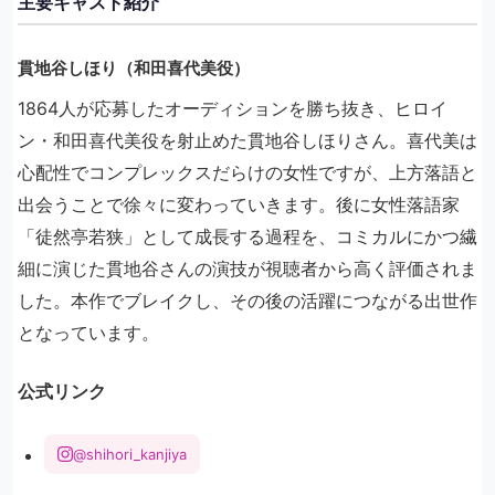
主要キャスト紹介
貫地谷しほり（和田喜代美役）
1864人が応募したオーディションを勝ち抜き、ヒロイ
ン・和田喜代美役を射止めた貫地谷しほりさん。喜代美は
心配性でコンプレックスだらけの女性ですが、上方落語と
出会うことで徐々に変わっていきます。後に女性落語家
「徒然亭若狭」として成長する過程を、コミカルにかつ繊
細に演じた貫地谷さんの演技が視聴者から高く評価されま
した。本作でブレイクし、その後の活躍につながる出世作
となっています。
公式リンク
@shihori_kanjiya