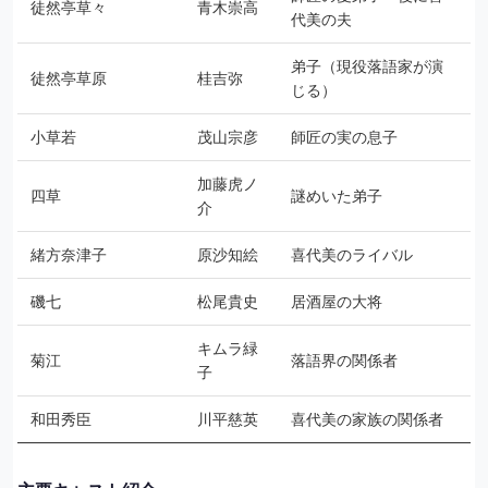
徒然亭草々
青木崇高
代美の夫
弟子（現役落語家が演
徒然亭草原
桂吉弥
じる）
小草若
茂山宗彦
師匠の実の息子
加藤虎ノ
四草
謎めいた弟子
介
緒方奈津子
原沙知絵
喜代美のライバル
磯七
松尾貴史
居酒屋の大将
キムラ緑
菊江
落語界の関係者
子
和田秀臣
川平慈英
喜代美の家族の関係者