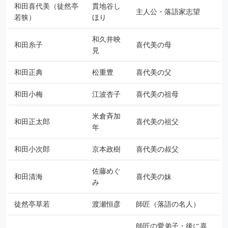
和田喜代美（徒然亭
貫地谷し
主人公・落語家志望
若狭）
ほり
和久井映
和田糸子
喜代美の母
見
和田正典
松重豊
喜代美の父
和田小梅
江波杏子
喜代美の祖母
米倉斉加
和田正太郎
喜代美の祖父
年
和田小次郎
京本政樹
喜代美の叔父
佐藤めぐ
和田清海
喜代美の妹
み
徒然亭草若
渡瀬恒彦
師匠（落語の名人）
師匠の愛弟子・後に喜