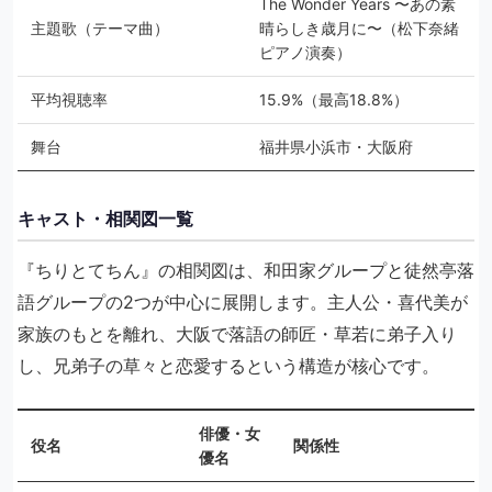
The Wonder Years 〜あの素
主題歌（テーマ曲）
晴らしき歳月に〜（松下奈緒
ピアノ演奏）
平均視聴率
15.9%（最高18.8%）
舞台
福井県小浜市・大阪府
キャスト・相関図一覧
『ちりとてちん』の相関図は、和田家グループと徒然亭落
語グループの2つが中心に展開します。主人公・喜代美が
家族のもとを離れ、大阪で落語の師匠・草若に弟子入り
し、兄弟子の草々と恋愛するという構造が核心です。
俳優・女
役名
関係性
優名