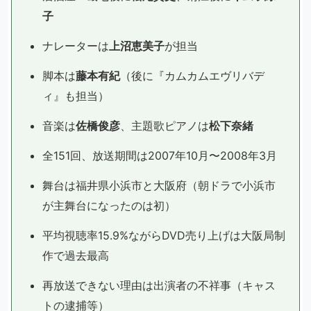
子
ナレーターは
上沼恵美子
が担当
脚本は
藤本有紀
（後に『カムカムエヴリバデ
ィ』も担当）
音楽は
佐橋俊彦
、主題歌ピアノは
松下奈緒
全151回、放送期間は2007年10月〜2008年3月
舞台は福井県小浜市と大阪府（朝ドラで小浜市
が主舞台になったのは初）
平均視聴率15.9%ながらDVD売り上げは大阪局制
作で過去最高
再放送できない理由は出演者の不祥事（キャス
トの逮捕等）