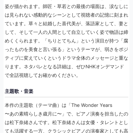
姿が描かれます。師匠・草若との最後の場面は、涙なしに
は見られない感動的なシーンとして視聴者の記憶に刻まれ
ています。草々と結婚した喜代美が、落語家として、妻と
して、そして一人の人間として自立していく姿で物語は締
めくくられます。「ちりとてちん」という演目が持つ「腐
ったものを美食と言い張る」というテーマが、弱さをポジ
ティブに変えていくというドラマ全体のメッセージと重な
ります。ネタバレとなる詳細は、ぜひNHKオンデマンド
で全話視聴してお確かめください。
主題歌・音楽
本作の主題歌（テーマ曲）は「The Wonder Years
〜あの素晴らしき歳月に〜」で、ピアノ演奏を担当したの
は松下奈緒さんです。松下奈緒さんは女優・タレントとし
ても活躍する一方、クラシックピアノの演奏家としても高