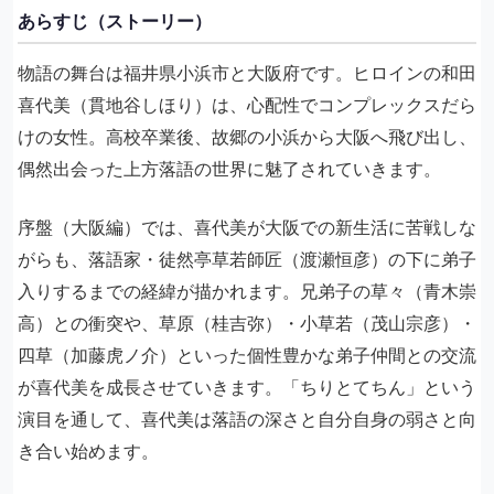
あらすじ（ストーリー）
物語の舞台は福井県小浜市と大阪府です。ヒロインの和田
喜代美（貫地谷しほり）は、心配性でコンプレックスだら
けの女性。高校卒業後、故郷の小浜から大阪へ飛び出し、
偶然出会った上方落語の世界に魅了されていきます。
序盤（大阪編）では、喜代美が大阪での新生活に苦戦しな
がらも、落語家・徒然亭草若師匠（渡瀬恒彦）の下に弟子
入りするまでの経緯が描かれます。兄弟子の草々（青木崇
高）との衝突や、草原（桂吉弥）・小草若（茂山宗彦）・
四草（加藤虎ノ介）といった個性豊かな弟子仲間との交流
が喜代美を成長させていきます。「ちりとてちん」という
演目を通して、喜代美は落語の深さと自分自身の弱さと向
き合い始めます。