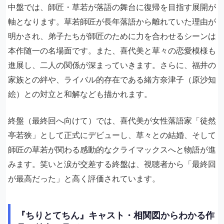
中盤では、師匠・草若が落語の舞台に復帰を目指す展開が
軸となります。草若師匠が長年落語から離れていた理由が
明かされ、弟子たちが師匠のために力を合わせるシーンは
本作随一の名場面です。また、喜代美と草々の恋愛模様も
進展し、二人の関係が深まっていきます。さらに、福井の
家族との絆や、ライバル的存在である緒方奈津子（原沙知
絵）との対立と和解なども描かれます。
終盤（最終回へ向けて）では、喜代美が女性落語家「徒然
亭若狭」として正式にデビューし、草々との結婚、そして
師匠の草若が関わる感動的なクライマックスへと物語が進
みます。笑いと涙が交差する終盤は、視聴者から「最終回
が最高だった」と高く評価されています。
『ちりとてちん』キャスト・相関図からわかる作