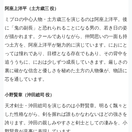
阿座上洋平（土方歳三 役）
ミブロの中心人物・土方歳三を演じるのは阿座上洋平。後
に「鬼の副長」と恐れられることになる男の、若き日の姿
が描かれます。クールでありながら、仲間思いの一面も持
つ土方を、阿座上洋平が魅力的に演じています。におにと
っては憧れであり、目標となる存在でもあり、その背中を
追ううちに、におは少しずつ成長していきます。厳しさの
裏に確かな信念と優しさを秘めた土方の人物像が、物語に
芯を通しています。
小野賢章（沖田総司 役）
天才剣士・沖田総司を演じるのは小野賢章。明るく飄々と
した性格ながら、剣を握れば誰もかなわないほどの強さを
誇ります。沖田の親しみやすさと剣士としての凄みを、小
野賢章が見事に表現しています。