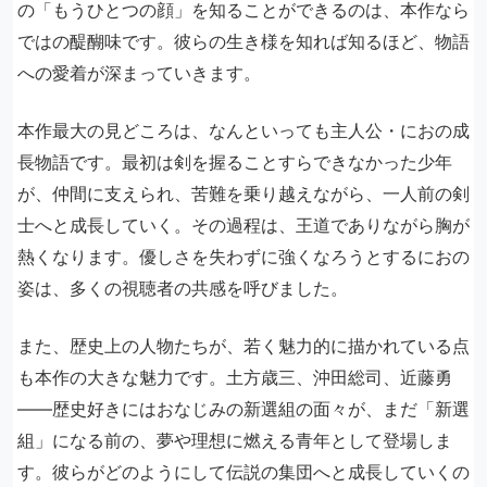
の「もうひとつの顔」を知ることができるのは、本作なら
ではの醍醐味です。彼らの生き様を知れば知るほど、物語
への愛着が深まっていきます。
本作最大の見どころは、なんといっても主人公・におの成
長物語です。最初は剣を握ることすらできなかった少年
が、仲間に支えられ、苦難を乗り越えながら、一人前の剣
士へと成長していく。その過程は、王道でありながら胸が
熱くなります。優しさを失わずに強くなろうとするにおの
姿は、多くの視聴者の共感を呼びました。
また、歴史上の人物たちが、若く魅力的に描かれている点
も本作の大きな魅力です。土方歳三、沖田総司、近藤勇
――歴史好きにはおなじみの新選組の面々が、まだ「新選
組」になる前の、夢や理想に燃える青年として登場しま
す。彼らがどのようにして伝説の集団へと成長していくの