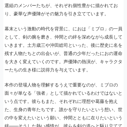
選組のメンバーたちが、それぞれ個性豊かに描かれてお
り、豪華な声優陣がその魅力を引き立てています。
幕末という激動の時代を背景に、におは「ミブロ」の一員
として、剣の腕を磨き、仲間との絆を深めながら成長して
いきます。土方歳三や沖田総司といった、後に歴史に名を
残す人物たちとの出会いが、普通の少年だったにおの運命
を大きく変えていくのです。声優陣の熱演が、キャラクタ
ーたちの生き様に説得力を与えています。
本作の登場人物を理解するうえで重要なのが、ミブロの
面々が単なる「強者」として描かれているわけではないと
いう点です。彼らもまた、それぞれに理想や葛藤を抱え
た、生身の青年たちです。誰かを守りたいという想い、世
の中を変えたいという願い、仲間とともに在りたいという
絆――そうした熱い感情が、彼らを剣の道へと駆り立てて