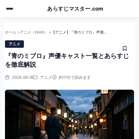
Skip
あらすじマスター.com
to
main
content
ホーム
アニメ
【アニメ】『青のミブロ』声優キャスト一覧とあらすじを徹底解説
（294件）
アニメ
『青のミブロ』声優キャスト一覧とあらすじ
を徹底解説
2026.06.16
アニメ
約11分で読めます