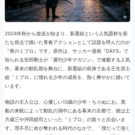
2024年秋から放送が始まり、新選組という人気題材を新
たな視点で描いた青春アクションとして話題を呼んだのが
『青のミブロ』です。原作は、サッカー漫画『DAYS』で
知られる安田剛士が「週刊少年マガジン」で連載する人気
作。幕末の動乱期を舞台に、新選組の前身である壬生浪士
組「ミブロ」に憧れる少年の成長を、熱く爽やかに描いて
います。
物語の主人公は、心優しい13歳の少年・ちりぬにお。黒
船の来航によって動乱の渦中にある幕末の京都で、彼は土
方歳三や沖田総司といった「ミブロ」の面々と出会いま
す。理不尽に命が奪われる時代のなかで、「僕だって強く