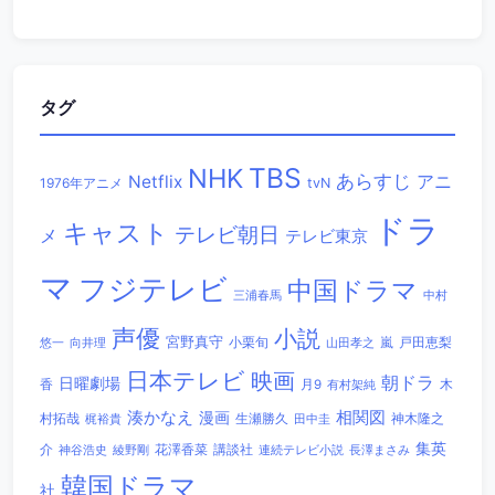
タグ
TBS
NHK
あらすじ
アニ
Netflix
1976年アニメ
tvN
ドラ
キャスト
テレビ朝日
メ
テレビ東京
マ
フジテレビ
中国ドラマ
三浦春馬
中村
声優
小説
宮野真守
小栗旬
嵐
戸田恵梨
悠一
向井理
山田孝之
日本テレビ
映画
朝ドラ
日曜劇場
香
木
月9
有村架純
相関図
湊かなえ
漫画
村拓哉
生瀬勝久
田中圭
神木隆之
梶裕貴
集英
講談社
介
綾野剛
花澤香菜
連続テレビ小説
長澤まさみ
神谷浩史
韓国ドラマ
社