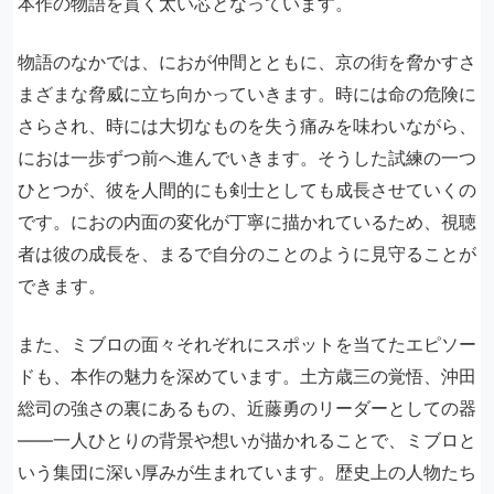
本作の物語を貫く太い芯となっています。
物語のなかでは、におが仲間とともに、京の街を脅かすさ
まざまな脅威に立ち向かっていきます。時には命の危険に
さらされ、時には大切なものを失う痛みを味わいながら、
におは一歩ずつ前へ進んでいきます。そうした試練の一つ
ひとつが、彼を人間的にも剣士としても成長させていくの
です。におの内面の変化が丁寧に描かれているため、視聴
者は彼の成長を、まるで自分のことのように見守ることが
できます。
また、ミブロの面々それぞれにスポットを当てたエピソー
ドも、本作の魅力を深めています。土方歳三の覚悟、沖田
総司の強さの裏にあるもの、近藤勇のリーダーとしての器
――一人ひとりの背景や想いが描かれることで、ミブロと
いう集団に深い厚みが生まれています。歴史上の人物たち