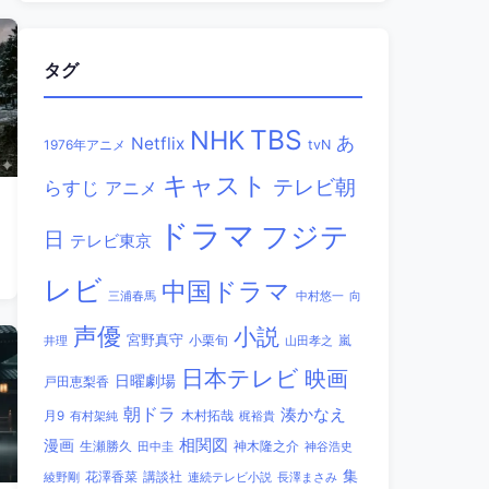
タグ
TBS
NHK
あ
Netflix
1976年アニメ
tvN
キャスト
テレビ朝
らすじ
アニメ
ドラマ
フジテ
日
テレビ東京
レビ
中国ドラマ
三浦春馬
中村悠一
向
声優
小説
宮野真守
小栗旬
嵐
井理
山田孝之
日本テレビ
映画
日曜劇場
戸田恵梨香
朝ドラ
湊かなえ
木村拓哉
月9
有村架純
梶裕貴
相関図
漫画
生瀬勝久
田中圭
神木隆之介
神谷浩史
集
講談社
綾野剛
花澤香菜
連続テレビ小説
長澤まさみ