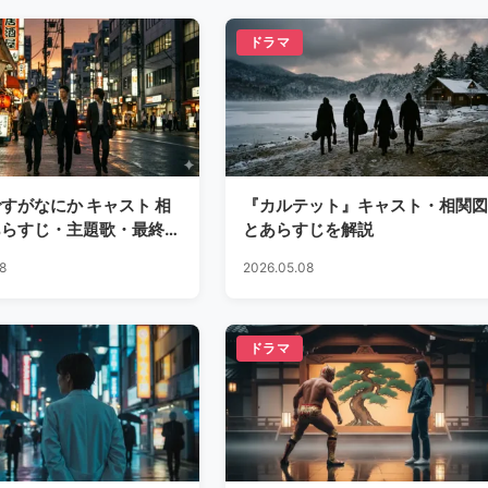
ドラマ
すがなにか キャスト 相
『カルテット』キャスト・相関図
あらすじ・主題歌・最終回
とあらすじを解説
全ガイド
8
2026.05.08
ドラマ