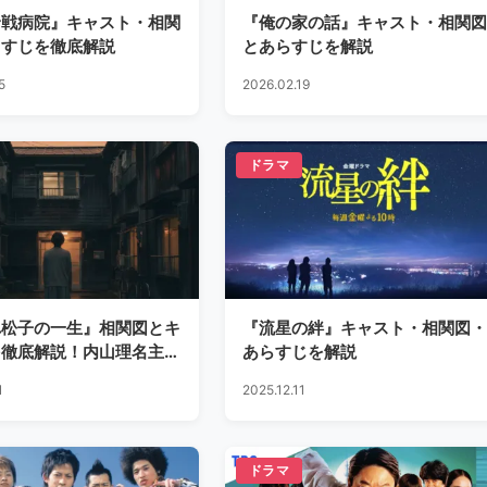
野戦病院』キャスト・相関
『俺の家の話』キャスト・相関図
らすじを徹底解説
とあらすじを解説
5
2026.02.19
ドラマ
れ松子の一生』相関図とキ
『流星の絆』キャスト・相関図・
を徹底解説！内山理名主演
あらすじを解説
作
1
2025.12.11
ドラマ