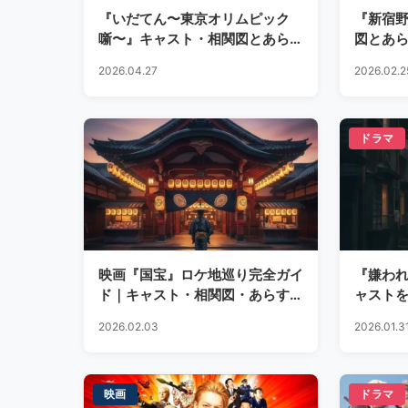
『いだてん〜東京オリムピック
『新宿
噺〜』キャスト・相関図とあらす
図とあ
じを徹底解説
2026.04.27
2026.02.2
ドラマ
映画『国宝』ロケ地巡り完全ガイ
『嫌わ
ド｜キャスト・相関図・あらすじ
ャスト
も徹底解説
の衝撃
2026.02.03
2026.01.3
映画
ドラマ