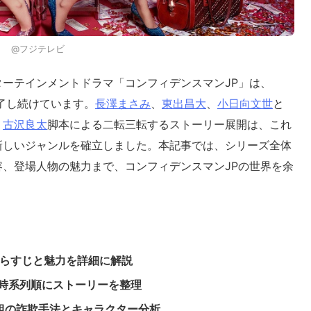
@フジテレビ
ーテインメントドラマ「コンフィデンスマンJP」は、
魅了し続けています。
長澤まさみ
、
東出昌大
、
小日向文世
と
、
古沢良太
脚本による二転三転するストーリー展開は、これ
新しいジャンルを確立しました。本記事では、シリーズ全体
、登場人物の魅力まで、コンフィデンスマンJPの世界を余
あらすじと魅力を詳細に解説
時系列順にストーリーを整理
組の詐欺手法とキャラクター分析