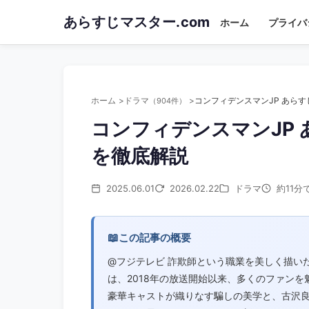
Skip
あらすじマスター.com
ホーム
プライバ
to
main
content
ホーム
ドラマ
（904件）
コンフィデンスマンJP
を徹底解説
2025.06.01
2026.02.22
ドラマ
約11分
📖
この記事の概要
@フジテレビ 詐欺師という職業を美しく描い
は、2018年の放送開始以来、多くのファン
豪華キャストが織りなす騙しの美学と、古沢