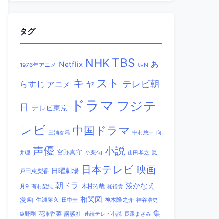
タグ
TBS
NHK
あ
Netflix
1976年アニメ
tvN
キャスト
テレビ朝
らすじ
アニメ
ドラマ
フジテ
日
テレビ東京
レビ
中国ドラマ
三浦春馬
中村悠一
向
声優
小説
宮野真守
小栗旬
嵐
井理
山田孝之
日本テレビ
映画
日曜劇場
戸田恵梨香
朝ドラ
湊かなえ
木村拓哉
月9
有村架純
梶裕貴
相関図
漫画
生瀬勝久
田中圭
神木隆之介
神谷浩史
集
講談社
綾野剛
花澤香菜
連続テレビ小説
長澤まさみ