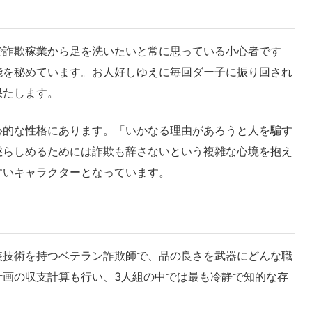
で詐欺稼業から足を洗いたいと常に思っている小心者です
能を秘めています。お人好しゆえに毎回ダー子に振り回され
果たします。
心的な性格にあります。「いかなる理由があろうと人を騙す
懲らしめるためには詐欺も辞さないという複雑な心境を抱え
すいキャラクターとなっています。
装技術を持つベテラン詐欺師で、品の良さを武器にどんな職
計画の収支計算も行い、3人組の中では最も冷静で知的な存