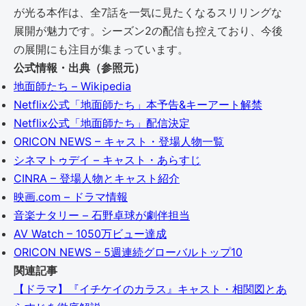
が光る本作は、全7話を一気に見たくなるスリリングな
展開が魅力です。シーズン2の配信も控えており、今後
の展開にも注目が集まっています。
公式情報・出典（参照元）
地面師たち – Wikipedia
Netflix公式「地面師たち」本予告&キーアート解禁
Netflix公式「地面師たち」配信決定
ORICON NEWS – キャスト・登場人物一覧
シネマトゥデイ – キャスト・あらすじ
CINRA – 登場人物とキャスト紹介
映画.com – ドラマ情報
音楽ナタリー – 石野卓球が劇伴担当
AV Watch – 1050万ビュー達成
ORICON NEWS – 5週連続グローバルトップ10
関連記事
【ドラマ】『イチケイのカラス』キャスト・相関図とあ