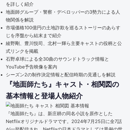
を詳しく紹介
地面師グループ・警察・デベロッパーの3勢力による人
物関係を解説
市場価格100億円の土地詐欺を巡るストーリーのあらす
じを序盤から結末まで紹介
綾野剛、豊川悦司、北村一輝ら主要キャストの役柄と公
式リンクを掲載
石野卓球による全30曲のサウンドトラック情報と
YouTube予告映像を案内
シーズン2の制作決定情報と配信時期の見通しを解説
『地面師たち』キャスト・相関図の
基本情報と登場人物紹介
『地面師たち』は、新庄耕の同名小説を原作とした
Netflixオリジナルドラマです。2024年7月25日に全7話
が一挙配信され、Netflixの日本ドラマとしては異例の世