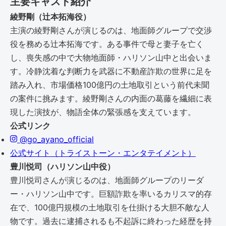
主要キャスト紹介
綾野剛（辻本拓海役）
主演の綾野剛さんが演じるのは、地面師グループで交渉
役を務める辻本拓海です。ある事件で母と妻子を亡く
し、喪失感の中で大物地面師・ハリソン山中と出会いま
す。冷静沈着な判断力を武器に不動産詐欺の世界に足を
踏み入れ、市場価格100億円の土地取引という前代未聞
の案件に挑みます。綾野剛さんの内面の葛藤を繊細に表
現した演技が、物語全体の緊張感を支えています。
公式リンク
@go_ayano_official
公式サイト（トライストーン・エンタテイメント）
豊川悦司（ハリソン山中役）
豊川悦司さんが演じるのは、地面師グループのリーダ
ー・ハリソン山中です。巨額詐欺を率いるカリスマ的存
在で、100億円規模の土地取引を仕掛ける大胆不敵な人
物です。過去に逮捕されるも不起訴に終わった経歴を持