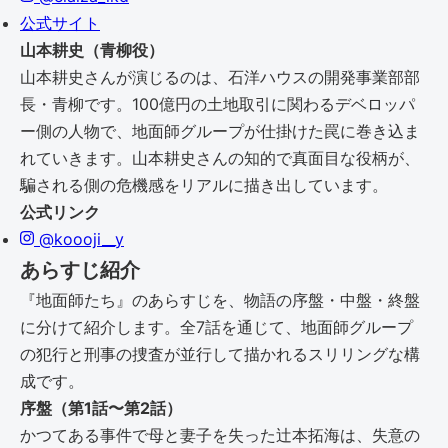
公式サイト
山本耕史（青柳役）
山本耕史さんが演じるのは、石洋ハウスの開発事業部部
長・青柳です。100億円の土地取引に関わるデベロッパ
ー側の人物で、地面師グループが仕掛けた罠に巻き込ま
れていきます。山本耕史さんの知的で真面目な役柄が、
騙される側の危機感をリアルに描き出しています。
公式リンク
@koooji__y
あらすじ紹介
『地面師たち』のあらすじを、物語の序盤・中盤・終盤
に分けて紹介します。全7話を通じて、地面師グループ
の犯行と刑事の捜査が並行して描かれるスリリングな構
成です。
序盤（第1話〜第2話）
かつてある事件で母と妻子を失った辻本拓海は、失意の