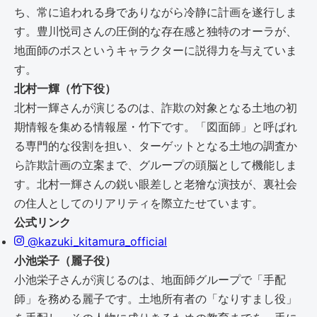
ち、常に追われる身でありながら冷静に計画を遂行しま
す。豊川悦司さんの圧倒的な存在感と独特のオーラが、
地面師のボスというキャラクターに説得力を与えていま
す。
北村一輝（竹下役）
北村一輝さんが演じるのは、詐欺の対象となる土地の初
期情報を集める情報屋・竹下です。「図面師」と呼ばれ
る専門的な役割を担い、ターゲットとなる土地の調査か
ら詐欺計画の立案まで、グループの頭脳として機能しま
す。北村一輝さんの鋭い眼差しと老獪な演技が、裏社会
の住人としてのリアリティを際立たせています。
公式リンク
@kazuki_kitamura_official
小池栄子（麗子役）
小池栄子さんが演じるのは、地面師グループで「手配
師」を務める麗子です。土地所有者の「なりすまし役」