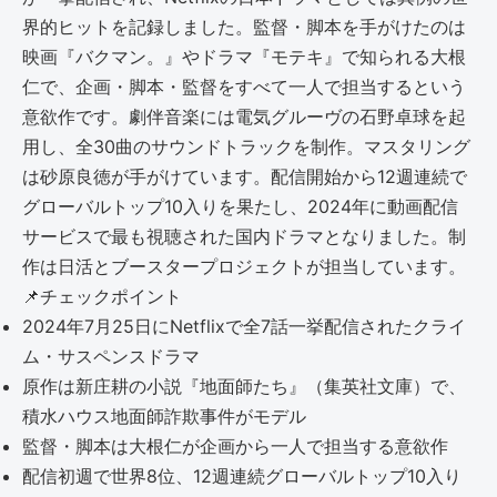
界的ヒットを記録しました。監督・脚本を手がけたのは
映画『バクマン。』やドラマ『モテキ』で知られる大根
仁で、企画・脚本・監督をすべて一人で担当するという
意欲作です。劇伴音楽には電気グルーヴの石野卓球を起
用し、全30曲のサウンドトラックを制作。マスタリング
は砂原良徳が手がけています。配信開始から12週連続で
グローバルトップ10入りを果たし、2024年に動画配信
サービスで最も視聴された国内ドラマとなりました。制
作は日活とブースタープロジェクトが担当しています。
📌
チェックポイント
2024年7月25日にNetflixで全7話一挙配信されたクライ
ム・サスペンスドラマ
原作は新庄耕の小説『地面師たち』（集英社文庫）で、
積水ハウス地面師詐欺事件がモデル
監督・脚本は大根仁が企画から一人で担当する意欲作
配信初週で世界8位、12週連続グローバルトップ10入り