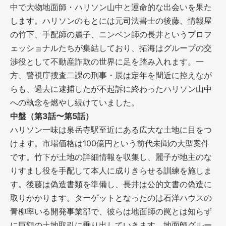
中で大物地面師・ハリソン山中と運命的な出会いを果た
します。ハリソンのもとには元司法書士の後藤、情報屋
の竹下、手配師の麗子、ニンベン師の長井というプロフ
ェッショナルたちが集結しており、拓海はグループの交
渉役として不動産詐欺の世界に足を踏み入れます。一
方、警視庁捜査二課の刑事・辰は定年を間近に控えなが
らも、過去に逮捕したが不起訴に終わったハリソン山中
への執念を燃やし続けていました。
中盤（第3話〜第5話）
ハリソン一味は泉岳寺駅至近にある広大な土地に目をつ
けます。市場価格は100億円という前代未聞の大型案件
です。竹下が土地の詳細情報を収集し、麗子が地主のな
りすまし役を手配して本人に成りきらせる訓練を施しま
す。後藤は偽造書類を準備し、長井は公的文書の偽造に
取りかかります。ターゲットとなったのは石洋ハウスの
青柳率いる開発事業部で、彼らは地面師の罠とは知らず
に巨額の土地取引に乗り出していきます。地面師グルー