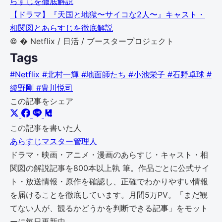
らすじを徹底解説
【ドラマ】『天国と地獄〜サイコな2人〜』キャスト・
相関図とあらすじを徹底解説
© � Netflix / 日活 / ブースタープロジェクト
Tags
#Netflix
#北村一輝
#地面師たち
#小池栄子
#石野卓球
#
綾野剛
#豊川悦司
この記事をシェア
この記事を書いた人
あらすじマスター管理人
ドラマ・映画・アニメ・漫画のあらすじ・キャスト・相
関図の解説記事を800本以上執 筆。作品ごとに公式サイ
ト・放送情報・原作を確認し、正確でわかりやすい情報
を届けることを徹底しています。月間5万PV。「まだ観
てない人が、観るかどうかを判断できる記事」をモット
ーに毎日更新中。