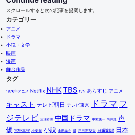
Continue reading
スクロールすると次の記事を提案します。
カテゴリー
アニメ
ドラマ
小説・文学
映画
漫画
舞台作品
タグ
TBS
NHK
あらすじ
アニメ
Netflix
1976年アニメ
tvN
ドラマ
フ
キャスト
テレビ朝日
テレビ東京
ジテレビ
中国ドラマ
声
三浦春馬
中村悠一
向井理
優
小説
日本
日曜劇場
宮野真守
小栗旬
嵐
戸田恵梨香
山田孝之