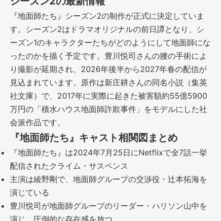
シーズン2の最新情報
『地面師たち』シーズン2の制作が正式に決定していま
す。シーズン2はドラマオリジナルの前日譚となり、シ
ーズン1のキャラクターたちがどのようにして地面師にな
ったのかを描く予定です。豊川悦司さんの腰の手術によ
り撮影が延期され、2026年後半から2027年春の配信が
見込まれています。原作は新庄耕さんの同名小説（集英
社文庫）で、2017年に実際に起きた被害額約55億5900
万円の「積水ハウス地面師詐欺事件」をモデルにした社
会派作品です。
『地面師たち』キャスト相関図まとめ
『地面師たち』は2024年7月25日にNetflixで全7話一挙
配信されたクライム・サスペンス
主演は綾野剛で、地面師グループの交渉役・辻本拓海を
演じている
豊川悦司が地面師グループのリーダー・ハリソン山中を
演じ、圧倒的な存在感を放つ