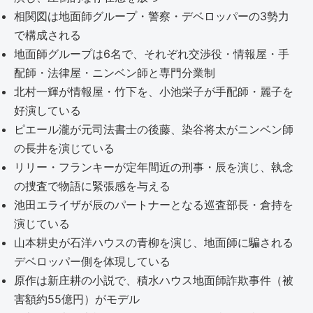
相関図は地面師グループ・警察・デベロッパーの3勢力
で構成される
地面師グループは6名で、それぞれ交渉役・情報屋・手
配師・法律屋・ニンベン師と専門分業制
北村一輝が情報屋・竹下を、小池栄子が手配師・麗子を
好演している
ピエール瀧が元司法書士の後藤、染谷将太がニンベン師
の長井を演じている
リリー・フランキーが定年間近の刑事・辰を演じ、執念
の捜査で物語に緊張感を与える
池田エライザが辰のパートナーとなる巡査部長・倉持を
演じている
山本耕史が石洋ハウスの青柳を演じ、地面師に騙される
デベロッパー側を体現している
原作は新庄耕の小説で、積水ハウス地面師詐欺事件（被
害額約55億円）がモデル