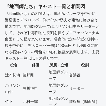
『地面師たち』キャスト一覧と相関図
『地面師たち』の相関図は、地面師グループを中心に、
警察側とデベロッパー側の3つの勢力が複雑に絡み合う
構図です。地面師グループはハリソン山中をリーダーと
して、それぞれ専門的な役割を担うプロフェッショナル
集団として描かれています。警察側は定年間近の刑事・
辰を中心に、デベロッパー側は100億円の土地取引に関
わる石洋ハウスの青柳を中心に物語が展開します。主要
キャスト一覧は以下の通りです。
役名
俳優
所属・立場
役割
地面師グル
辻本拓海
綾野剛
交渉役
ープ
ハリソン
地面師グル
豊川悦司
リーダー
山中
ープ
地面師グル
竹下
北村一輝
情報屋（図面師）
ープ