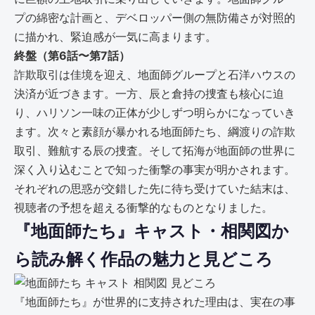
プの綿密な計画と、デベロッパー側の無防備さが対照的
に描かれ、緊迫感が一気に高まります。
終盤（第6話〜第7話）
詐欺取引は佳境を迎え、地面師グループと石洋ハウスの
決済が近づきます。一方、辰と倉持の捜査も核心に迫
り、ハリソン一味の正体が少しずつ明らかになっていき
ます。次々と素顔が暴かれる地面師たち、綱渡りの詐欺
取引、難航する辰の捜査。そして拓海が地面師の世界に
深く入り込むことで知った衝撃の事実が明かされます。
それぞれの思惑が交錯した先に待ち受けていた結末は、
視聴者の予想を超える衝撃的なものとなりました。
『地面師たち』キャスト・相関図か
ら読み解く作品の魅力と見どころ
『地面師たち』が世界的に支持された理由は、実在の事