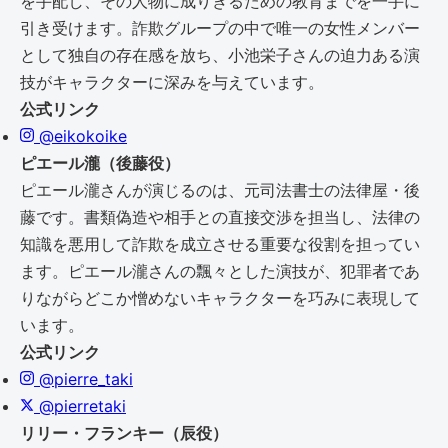
を手配し、その人物に成りきるための教育までを一手に
引き受けます。詐欺グループの中で唯一の女性メンバー
として独自の存在感を放ち、小池栄子さんの迫力ある演
技がキャラクターに深みを与えています。
公式リンク
@eikokoike
ピエール瀧（後藤役）
ピエール瀧さんが演じるのは、元司法書士の法律屋・後
藤です。書類偽造や相手との直接交渉を担当し、法律の
知識を悪用して詐欺を成立させる重要な役割を担ってい
ます。ピエール瀧さんの飄々とした演技が、犯罪者であ
りながらどこか憎めないキャラクターを巧みに表現して
います。
公式リンク
@pierre_taki
@pierretaki
リリー・フランキー（辰役）