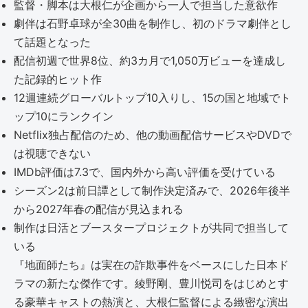
監督・脚本は大根仁が企画から一人で担当した意欲作
劇伴は石野卓球が全30曲を制作し、初のドラマ劇伴とし
て話題となった
配信初週で世界8位、約3カ月で1,050万ビューを達成し
た記録的ヒット作
12週連続グローバルトップ10入りし、15の国と地域でト
ップ10にランクイン
Netflix独占配信のため、他の動画配信サービスやDVDで
は視聴できない
IMDb評価は7.3で、国内外から高い評価を受けている
シーズン2は前日譚として制作決定済みで、2026年後半
から2027年春の配信が見込まれる
制作は日活とブースタープロジェクトが共同で担当して
いる
『地面師たち』は実在の詐欺事件をベースにした日本ド
ラマの新たな傑作です。綾野剛、豊川悦司をはじめとす
る豪華キャストの熱演と、大根仁監督による緻密な演出