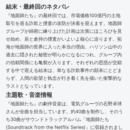
結末・最終回のネタバレ
『地面師たち』の最終回では、市場価格100億円の土地
取引を巡る詐欺と捜査の攻防が決着を迎えます。地面師
グループが綿密に練り上げた計画は次第にほころびを見
せ始め、辰と倉持の捜査がいよいよ核心に迫ります。拓
海が地面師の世界に入った本当の理由、ハリソン山中の
過去に隠された秘密が明らかになるにつれ、グループ内
の信頼関係にも亀裂が入ります。それぞれの思惑が交錯
する中で迎える結末は、単なる詐欺事件の顛末にとどま
らず、人間の欲望と執念が行き着く先を描いた衝撃的な
ラストとなっています。
主題歌・音楽情報
『地面師たち』の劇伴音楽は、電気グルーヴの石野卓球
さんが全曲を担当しています。約40曲を制作し、そのう
ち30曲がサウンドトラックアルバム「地面師たち
(Soundtrack from the Netflix Series)」に収録されまし