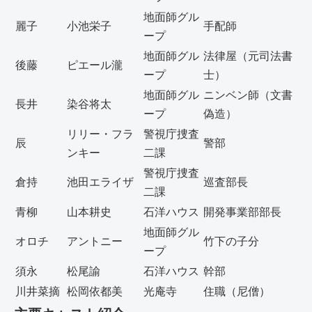
地面師グル
麗子
小池栄子
手配師
ープ
地面師グル
法律屋（元司法書
後藤
ピエール瀧
ープ
士）
地面師グル
ニンベン師（文書
長井
染谷将太
ープ
偽造）
リリー・フラ
警視庁捜査
辰
警部
ンキー
二課
警視庁捜査
倉持
池田エライザ
巡査部長
二課
青柳
山本耕史
石洋ハウス
開発事業部部長
地面師グル
オロチ
アントニー
竹下の子分
ープ
須永
松尾諭
石洋ハウス
幹部
川井菜摘
松岡依都美
光庵寺
住職（尼僧）