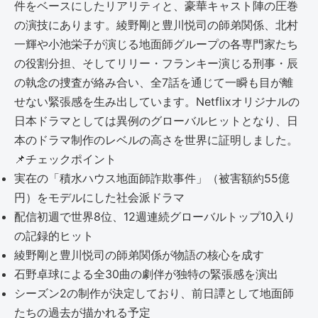
件をベースにしたリアリティと、豪華キャスト陣の圧巻
の演技にあります。綾野剛と豊川悦司の師弟関係、北村
一輝や小池栄子が演じる地面師グループの各専門家たち
の役割分担、そしてリリー・フランキー演じる刑事・辰
の執念の捜査が絡み合い、全7話を通じて一瞬も目が離
せない緊張感を生み出しています。Netflixオリジナルの
日本ドラマとしては異例のグローバルヒットとなり、日
本のドラマ制作のレベルの高さを世界に証明しました。
📌
チェックポイント
実在の「積水ハウス地面師詐欺事件」（被害額約55億
円）をモデルにした社会派ドラマ
配信初週で世界8位、12週連続グローバルトップ10入り
の記録的ヒット
綾野剛と豊川悦司の師弟関係が物語の核心を成す
石野卓球による全30曲の劇伴が独特の緊張感を演出
シーズン2の制作が決定しており、前日譚として地面師
たちの過去が描かれる予定