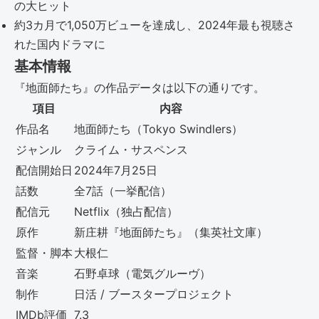
の大ヒット
約3カ月で1,050万ビューを達成し、2024年最も視聴さ
れた国内ドラマに
基本情報
『地面師たち』の作品データは以下の通りです。
項目
内容
作品名
地面師たち（Tokyo Swindlers）
ジャンル
クライム・サスペンス
配信開始日
2024年7月25日
話数
全7話（一挙配信）
配信元
Netflix（独占配信）
原作
新庄耕『地面師たち』（集英社文庫）
監督・脚本
大根仁
音楽
石野卓球（電気グルーヴ）
制作
日活 / ブースタープロジェクト
IMDb評価
7.3