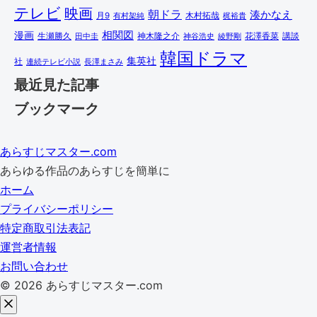
テレビ
映画
朝ドラ
湊かなえ
木村拓哉
月9
有村架純
梶裕貴
相関図
漫画
講談
生瀬勝久
田中圭
神木隆之介
綾野剛
花澤香菜
神谷浩史
韓国ドラマ
集英社
社
連続テレビ小説
長澤まさみ
最近見た記事
ブックマーク
あらすじマスター.com
あらゆる作品のあらすじを簡単に
ホーム
プライバシーポリシー
特定商取引法表記
運営者情報
お問い合わせ
© 2026 あらすじマスター.com