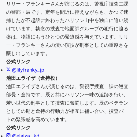
リリー・フランキーさんが演じるのは、警視庁捜査二課
の警部・辰です。定年を間近に控えながらも、かつて逮
捕したが不起訴に終わったハリソン山中を独自に追い続
けています。執念の捜査で地面師グループの犯行に迫る
姿は、物語にもうひとつの緊迫感を与えています。リリ
ー・フランキーさんの渋い演技が刑事としての重厚さを
醸し出しています。
公式リンク
@lilyfranky_jp
池田エライザ（倉持役）
池田エライザさんが演じるのは、警視庁捜査二課の巡査
部長・倉持です。辰と共にハリソン一味の追跡を行い、
若い世代の刑事として捜査に奮闘します。辰のベテラン
としての勘と倉持の行動力が相互に補い合い、捜査パー
トの緊張感を高めています。
公式リンク
@elaiza_ikd