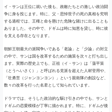
イ・サンは王位に就いた後も、政敵たちとの激しい政治闘
争に身を投じます。特に、父・思悼世子の死の真相を究明
する過程では、王権と命を懸けた危険な賭けに出ることも
ありました。その中で、ドギムは時に知恵を貸し、時に彼
を支える存在となります。
朝鮮王朝最大の派閥争いである「老論」と「少論」の対立
の中で、サンは国を改革するための施策を次々と打ち出し
ます。実際の歴史上でも、正祖（イ・サン）は「蕩平策
（とうへいさく）」と呼ばれる党派を超えた人材登用や、
「壮勇営（ジャンヨンヨン）」という親衛隊の創設など、
数々の改革を行った名君として知られています。
ドラマでは、そうした政治的な駆け引きの中でも、サンと
ドギムの恋愛模様が丁寧に描かれます。特に、ドギムが後