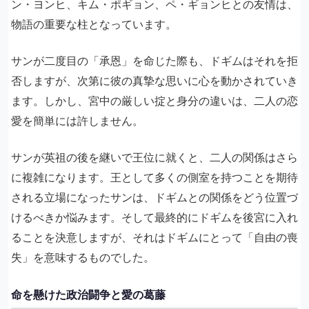
ン・ヨンヒ、キム・ポギョン、ペ・ギョンヒとの友情は、
物語の重要な柱となっています。
サンが二度目の「承恩」を命じた際も、ドギムはそれを拒
否しますが、次第に彼の真摯な思いに心を動かされていき
ます。しかし、宮中の厳しい掟と身分の違いは、二人の恋
愛を簡単には許しません。
サンが英祖の後を継いで王位に就くと、二人の関係はさら
に複雑になります。王として多くの側室を持つことを期待
される立場になったサンは、ドギムとの関係をどう位置づ
けるべきか悩みます。そして最終的にドギムを後宮に入れ
ることを決意しますが、それはドギムにとって「自由の喪
失」を意味するものでした。
命を懸けた政治闘争と愛の葛藤