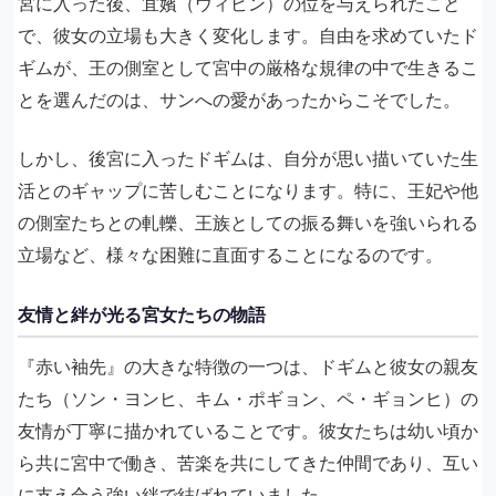
宮に入った後、宜嬪（ウィビン）の位を与えられたこと
で、彼女の立場も大きく変化します。自由を求めていたド
ギムが、王の側室として宮中の厳格な規律の中で生きるこ
とを選んだのは、サンへの愛があったからこそでした。
しかし、後宮に入ったドギムは、自分が思い描いていた生
活とのギャップに苦しむことになります。特に、王妃や他
の側室たちとの軋轢、王族としての振る舞いを強いられる
立場など、様々な困難に直面することになるのです。
友情と絆が光る宮女たちの物語
『赤い袖先』の大きな特徴の一つは、ドギムと彼女の親友
たち（ソン・ヨンヒ、キム・ポギョン、ペ・ギョンヒ）の
友情が丁寧に描かれていることです。彼女たちは幼い頃か
ら共に宮中で働き、苦楽を共にしてきた仲間であり、互い
に支え合う強い絆で結ばれていました。