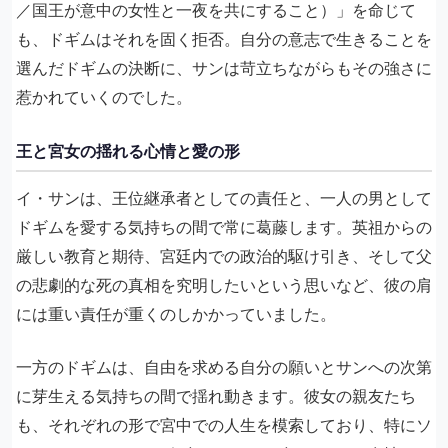
／国王が意中の女性と一夜を共にすること）」を命じて
も、ドギムはそれを固く拒否。自分の意志で生きることを
選んだドギムの決断に、サンは苛立ちながらもその強さに
惹かれていくのでした。
王と宮女の揺れる心情と愛の形
イ・サンは、王位継承者としての責任と、一人の男として
ドギムを愛する気持ちの間で常に葛藤します。英祖からの
厳しい教育と期待、宮廷内での政治的駆け引き、そして父
の悲劇的な死の真相を究明したいという思いなど、彼の肩
には重い責任が重くのしかかっていました。
一方のドギムは、自由を求める自分の願いとサンへの次第
に芽生える気持ちの間で揺れ動きます。彼女の親友たち
も、それぞれの形で宮中での人生を模索しており、特にソ