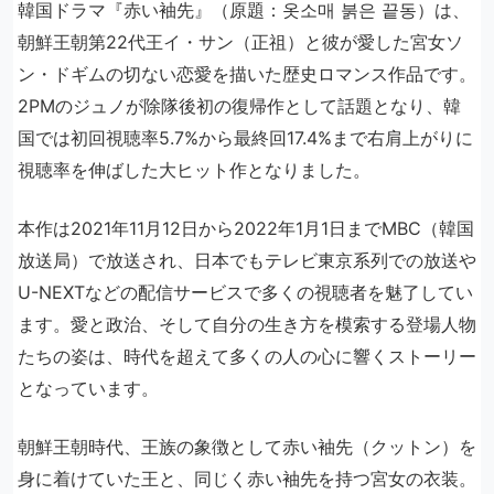
韓国ドラマ『赤い袖先』（原題：옷소매 붉은 끝동）は、
朝鮮王朝第22代王イ・サン（正祖）と彼が愛した宮女ソ
ン・ドギムの切ない恋愛を描いた歴史ロマンス作品です。
2PMのジュノが除隊後初の復帰作として話題となり、韓
国では初回視聴率5.7%から最終回17.4%まで右肩上がりに
視聴率を伸ばした大ヒット作となりました。
本作は2021年11月12日から2022年1月1日までMBC（韓国
放送局）で放送され、日本でもテレビ東京系列での放送や
U-NEXTなどの配信サービスで多くの視聴者を魅了してい
ます。愛と政治、そして自分の生き方を模索する登場人物
たちの姿は、時代を超えて多くの人の心に響くストーリー
となっています。
朝鮮王朝時代、王族の象徴として赤い袖先（クットン）を
身に着けていた王と、同じく赤い袖先を持つ宮女の衣装。