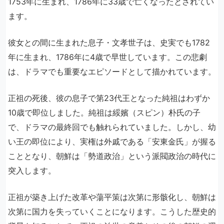
1753年に生まれ、1786年に33歳で亡くなったとされてい
ます。
彼女との間に生まれた息子・文孝世子は、史実でも1782
年に生まれ、1786年に4歳で早世しています。この悲劇
は、ドラマでも重要なエピソードとして描かれています。
正祖の死後、彼の息子で第23代王となった純祖はわずか
10歳で即位しました。純祖は綏嬪（スピン）朴氏の子
で、ドラマの最終回でも触れられていました。しかし、幼
い王の即位により、実権は外戚である「安東金氏」が握る
こととなり、朝鮮は「勢道政治」という派閥政治の時代に
突入します。
正祖が築き上げた改革や蕩平策は次第に形骸化し、朝鮮は
次第に国力を失っていくことになります。こうした歴史的