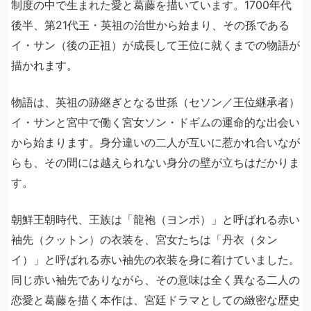
制度の中で生まれた愛と葛藤を描いています。1700年代
後半、第21代王・英祖の治世から始まり、その孫である
イ・サン（後の正祖）が成長して王位に就くまでの物語が
描かれます。
物語は、英祖の跡継ぎとなる世孫（セソン／王位継承者）
イ・サンと宮中で働く宮女ソン・ドギムの運命的な出会い
から始まります。身分違いの二人が互いに惹かれ合いなが
らも、その間には越えられない身分の壁が立ちはだかりま
す。
朝鮮王朝時代、王族は「龍袍（ヨンポ）」と呼ばれる赤い
袖先（クットン）の衣装を、宮女たちは「丹衣（タン
イ）」と呼ばれる赤い袖先の衣装を身に着けていました。
同じ赤い袖先でありながら、その意味は全く異なる二人の
恋愛と葛藤を描く本作は、宮廷ドラマとしての緻密な歴史