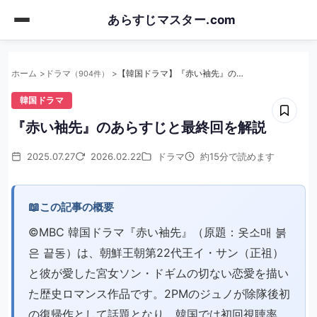
Skip
あらすじマスター.com
to
main
content
ホーム
ドラマ
【韓国ドラマ】『赤い袖先』のあらすじと最終回を解説
（904件）
韓国ドラマ
『赤い袖先』のあらすじと最終回を解説
2025.07.27
2026.02.22
ドラマ
約15分で読めます
📖
この記事の概要
©︎MBC 韓国ドラマ『赤い袖先』（原題：옷소매 붉
은 끝동）は、朝鮮王朝第22代王イ・サン（正祖）
と彼が愛した宮女ソン・ドギムの切ない恋愛を描い
た歴史ロマンス作品です。2PMのジュノが除隊後初
の復帰作として話題となり、韓国では初回視聴率