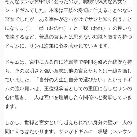
そんなサンが宮中で出会ったのが、聡明で気丈な宮女ソ
ン・ドギムでした。本来は王族の身辺に仕えることのない
宮女でしたが、ある事件がきっかけでサンと知り合うこと
になります。「己（おのれ）」と「我（われ）」の違いを
指摘するなど、普通の宮女とは思えない知識と教養を持つ
ドギムに、サンは次第に心を惹かれていきます。
ドギムは、宮中に入る前に読書堂で学問を修めた経歴を持
ち、その聡明さと強い意志は他の宮女たちとは一線を画し
ていました。「自分の人生は自分で選びたい」というドギ
ムの強い願いは、王位継承者としての重圧に苦しむサンの
心に響き、二人は互いを理解し合う関係へと発展していき
ます。
しかし、世孫と宮女という越えられない身分の壁が二人の
間に立ちはだかります。サンがドギムに「承恩（スンウン