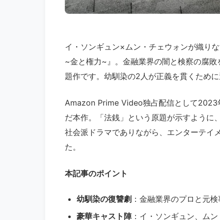
イ・ソンギュン×ムン・チェウォンが織り
~金と権力~』。金融業界の闇と検察の腐敗
題作です。幼馴染の2人が正義を貫くため
Amazon Prime Video独占配信とし
だ本作。「法銭」という原題が示すように
社会派ドラマでありながら、エンターテイ
た。
本記事のポイント
幼馴染の復讐劇
：金融業界のプロと元検
豪華キャスト陣
：イ・ソンギュン、ムン