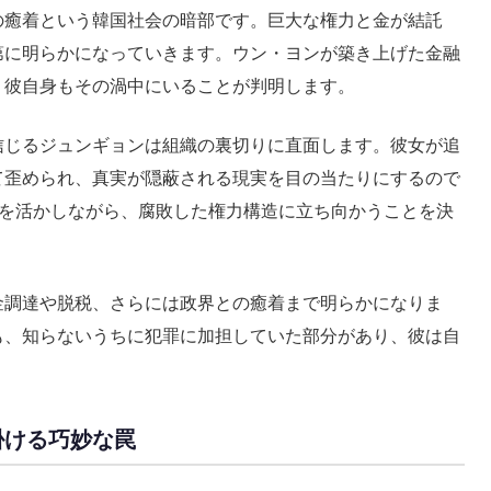
の癒着という韓国社会の暗部です。巨大な権力と金が結託
第に明らかになっていきます。ウン・ヨンが築き上げた金融
、彼自身もその渦中にいることが判明します。
信じるジュンギョンは組織の裏切りに直面します。彼女が追
て歪められ、真実が隠蔽される現実を目の当たりにするので
場を活かしながら、腐敗した権力構造に立ち向かうことを決
金調達や脱税、さらには政界との癒着まで明らかになりま
も、知らないうちに犯罪に加担していた部分があり、彼は自
。
掛ける巧妙な罠