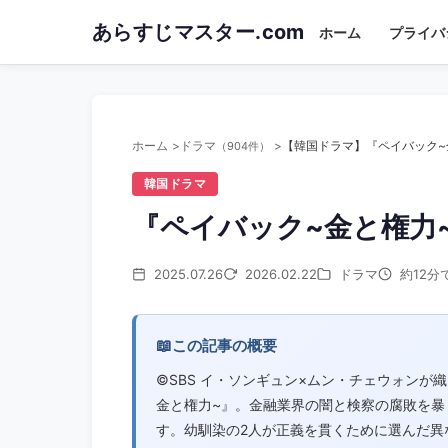
Skip
あらすじマスター.com
ホーム
プライバ
to
main
content
ホーム
ドラマ
（904件）
韓国ドラマ
『ペイバック~金と権力
2025.07.26
2026.02.22
ドラマ
約12分
📖
この記事の概要
©︎SBS イ・ソンギュン×ムン・チェウォン
金と権力~』。金融業界の闇と検察の腐敗を暴
す。幼馴染の2人が正義を貫くために選んだ異なる道