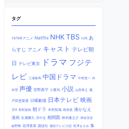
タグ
TBS
NHK
あ
Netflix
1976年アニメ
tvN
キャスト
テレビ朝
らすじ
アニメ
ドラマ
フジテ
日
テレビ東京
レビ
中国ドラマ
三浦春馬
中村悠一
向
声優
小説
宮野真守
小栗旬
嵐
井理
山田孝之
日本テレビ
映画
日曜劇場
戸田恵梨香
朝ドラ
湊かなえ
木村拓哉
月9
有村架純
梶裕貴
相関図
漫画
生瀬勝久
田中圭
神木隆之介
神谷浩史
集
講談社
綾野剛
花澤香菜
連続テレビ小説
長澤まさみ