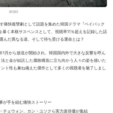
©︎SBS
なす痛快復讐劇として話題を集めた韓国ドラマ『ペイバック
を暴く本格サスペンスとして、視聴率11％超えを記録した話
に選んだ異なる道、そして待ち受ける運命とは？
て2023年1月から放送が開始され、韓国国内外で大きな反響を呼ん
、法と金が結託した腐敗構造に立ち向かう人々の姿を描いた
メント性も兼ね備えた傑作として多くの視聴者を魅了しまし
事が手を組む痛快ストーリー
・チェウォン、カン・ユソクら実力派俳優が集結