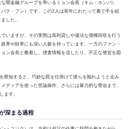
大な闇金融グループを率いるミョン会長（キム・ホンパ）
（パク・フン）です。この2人は長年にわたって裏で手を組
きました。
んでいますが、その実態は高利貸しや違法な債権回収を行う
、政界や財界にも深い人脈を持っています。一方のファン・
ミョン会長と癒着し、捜査情報を流したり、不正な便宜を図
きを察知すると、巧妙な罠を仕掛けて彼らを陥れようと企み
、メディアを使った世論操作、さらには暴力的な脅迫まで、
します。
が深まる過程
カン・ユソク）は、当初は叔父の仕事に疑問を抱きながら