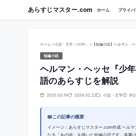
Skip
あらすじマスター.com
ホーム
プライバ
to
main
content
ホーム
小説・文学
（137件）
短編小説
ヘルマン・ヘッセ『少年
語のあらすじを解説
2025.03.19
2026.02.22
小説・文学
約2
📖
この記事の概要
イメージ：あらすじマスター.com作成 ヘ
なる「あの頃」を描いた短編小説です。本事