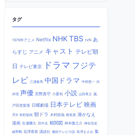
タグ
TBS
NHK
あ
Netflix
1976年アニメ
tvN
キャスト
テレビ朝
らすじ
アニメ
ドラマ
フジテ
日
テレビ東京
レビ
中国ドラマ
三浦春馬
中村悠一
向
声優
小説
宮野真守
小栗旬
嵐
井理
山田孝之
日本テレビ
映画
日曜劇場
戸田恵梨香
朝ドラ
湊かなえ
木村拓哉
月9
有村架純
梶裕貴
相関図
漫画
生瀬勝久
田中圭
神木隆之介
神谷浩史
集
講談社
綾野剛
花澤香菜
連続テレビ小説
長澤まさみ