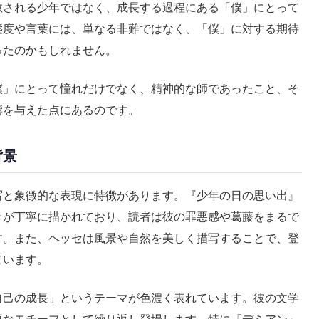
敬される少年ではなく、成長する過程にある「僕」にとって
態度や言葉には、単なる非難ではなく、「僕」に対する期待
ったのかもしれません。
僕」にとって憧れだけでなく、精神的な師であったこと、そ
響を与えた点にあるのです。
背景
写と象徴的な表現に特徴があります。『少年の日の思い出』
きが丁寧に描かれており、読者は彼の罪悪感や葛藤をまるで
す。また、ヘッセは風景や自然を美しく描写することで、登
ています。
自己の成長」というテーマが色濃く表れています。彼の文学
要なモチーフとして繰り返し登場します。特に『デミアン』