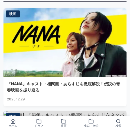
映画
『NANA』キャスト・相関図・あらすじを徹底解説！伝説の青
春映画を振り返る
2025.12.29
映画
ホーム
ドラマ
映画
小説・文学
検索