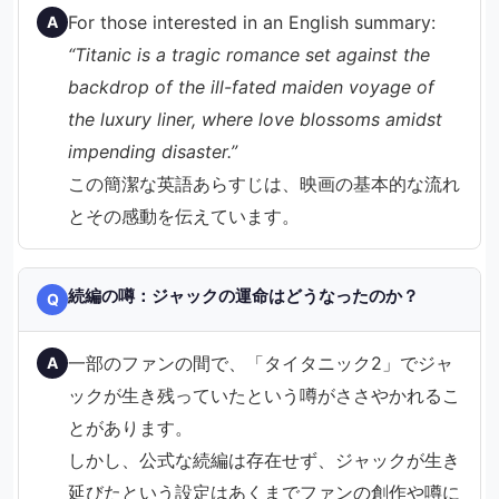
For those interested in an English summary:
A
“Titanic is a tragic romance set against the
backdrop of the ill-fated maiden voyage of
the luxury liner, where love blossoms amidst
impending disaster.”
この簡潔な英語あらすじは、映画の基本的な流れ
とその感動を伝えています。
続編の噂：ジャックの運命はどうなったのか？
Q
一部のファンの間で、「タイタニック2」でジャ
A
ックが生き残っていたという噂がささやかれるこ
とがあります。
しかし、公式な続編は存在せず、ジャックが生き
延びたという設定はあくまでファンの創作や噂に