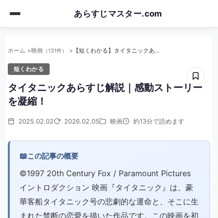
Skip
あらすじマスター.com
to
main
content
ホーム
映画
【短くわかる】タイタニックあらすじ解説｜感動ストーリーを凝縮！
（131件）
短くわかる
タイタニックあらすじ解説｜感動ストーリー
を凝縮！
2025.02.02
2026.02.05
映画
約13分で読めます
📖
この記事の概要
©1997 20th Century Fox / Paramount Pictures
イントロダクション 映画『タイタニック』は、豪
華客船タイタニック号の悲劇的な運命と、そこに生
まれた禁断の恋愛を描いた作品です。この映画を初