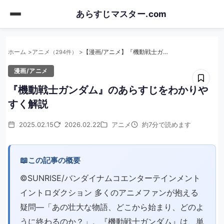
Skip
あらすじマスター.com
to
main
content
ホーム
アニメ
【漫画/アニメ】『機動戦士ガンダム』のあらすじをわかりやすく解説
（294件）
漫画/アニメ
『機動戦士ガンダム』のあらすじをわかりや
すく解説
2025.02.15
2026.02.22
アニメ
約7分で読めます
📖
この記事の概要
©SUNRISE/バンダイナムコエンターテインメント
イントロダクション 多くのアニメファンが抱える
疑問―「あの壮大な物語、どこから始まり、どのよ
うに終わるのか？」。『機動戦士ガンダム』は、単