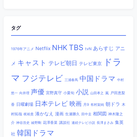
タグ
TBS
NHK
あらすじ
アニ
Netflix
1976年アニメ
tvN
ドラ
キャスト
テレビ朝日
メ
テレビ東京
マ
フジテレビ
中国ドラマ
三浦春馬
中村
声優
小説
宮野真守
小栗旬
嵐
戸田恵梨
悠一
向井理
山田孝之
日本テレビ
映画
朝ドラ
日曜劇場
香
木
月9
有村架純
相関図
湊かなえ
漫画
村拓哉
生瀬勝久
田中圭
神木隆之
梶裕貴
集英
講談社
介
綾野剛
花澤香菜
連続テレビ小説
長澤まさみ
神谷浩史
韓国ドラマ
社