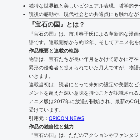
独特な世界観と美しいビジュアル表現、哲学的テ
読後の感動や、現代社会との共通点にも触れなが
『宝石の国』とは？
『宝石の国』は、市川春子氏による革新的な漫画
語です。連載開始から約12年、そしてアニメ化
作品概要と連載の軌跡
物語は、宝石たちが長い年月をかけて静かに存在
異形の侵略者と捉えられていた月人ですが、物語
いきます。
連載当初は、読者にとって未知の設定や美麗なビ
メントを超えた深い意味を持つことが認識される
アニメ版は2017年に放送が開始され、最新の
受けています。
引用元：
ORICON NEWS
作品の独自性と魅力
『宝石の国』は、ただのアクションやファンタジ