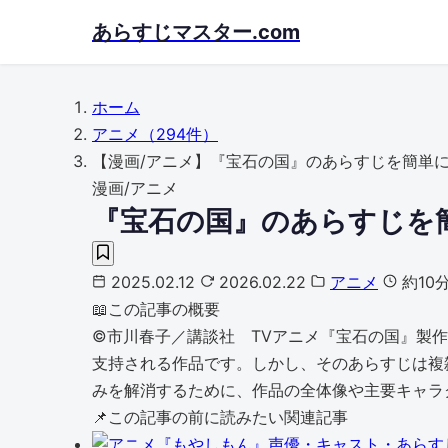
Skip
あらすじマスター.com
to
main
content
ホーム
アニメ
（294件）
【漫画/アニメ】『宝石の国』のあらすじを簡単
漫画/アニメ
『宝石の国』のあらすじを
2025.02.12
2026.02.22
アニメ
約10
📖
この記事の概要
©市川春子／講談社 TVアニメ『宝石の国』製
支持される作品です。しかし、そのあらすじは複
みを解消するために、作品の全体像や主要キャラク
📌
この記事の前に読みたい関連記事